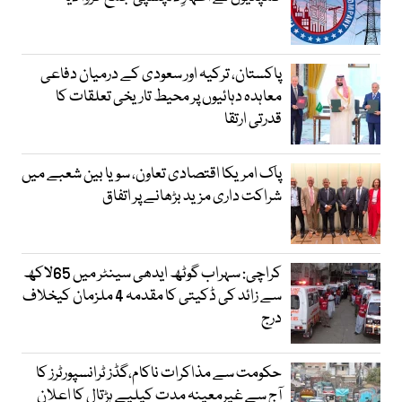
پاکستان، ترکیہ اور سعودی کے درمیان دفاعی
معاہدہ دہائیوں پر محیط تاریخی تعلقات کا
قدرتی ارتقا
پاک امریکا اقتصادی تعاون، سویا بین شعبے میں
شراکت داری مزید بڑھانے پر اتفاق
کراچی: سہراب گوٹھ ایدھی سینٹر میں 65لاکھ
سے زائد کی ڈکیتی کا مقدمہ 4 ملزمان کیخلاف
درج
حکومت سے مذاکرات ناکام،گڈز ٹرانسپورٹرز کا
آج سے غیرمعینہ مدت کیلیے ہڑتال کا اعلان