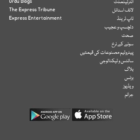
Urdu Blogs
انٹرٹینمنٹ
The Express Tribune
لائف اسٹائل
Express Entertainment
ٹاپ ٹرینڈ
دلچسپ و عجیب
صحت
سونے کے نرخ
پیٹرولیم مصنوعات کی قیمتیں
سائنس و ٹیکنالوجی
بلاگ
بزنس
ویڈیوز
جرائم