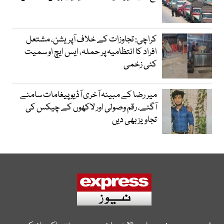
کراچی: تجاوزات کے خلاف آپریشن، مشتعل
افراد کا انتظامیہ پر حملہ، ایس ایچ او سمیت
کئی زخمی
میر رضا کے مبینہ آخری آڈیو پیغامات سامنے
آگئے، رقم وصولی اور لاکھوں کے چیکس کی
تجاویز بھی دیں