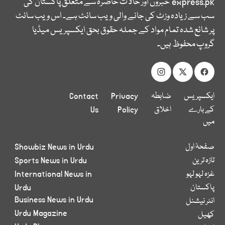
express.pk
خبروں اور حالات حاضرہ سے متعلق پاکستان کی
سب سے زیادہ وزٹ کی جانے والی ویب سائٹ ہے۔ اس ویب سائٹ
پر شائع شدہ تمام مواد کے جملہ حقوق بحق ایکسپریس میڈیا
گروپ محفوظ ہیں۔
ایکسپریس
ضابطہ
Privacy
Contact
کے بارے
اخلاق
Policy
Us
میں
صفحۂ اول
Showbiz News in Urdu
تازہ ترین
Sports News in Urdu
غزہ لہو لہو
International News in
پاکستان
Urdu
Business News in Urdu
انٹر نیشنل
Urdu Magazine
کھیل