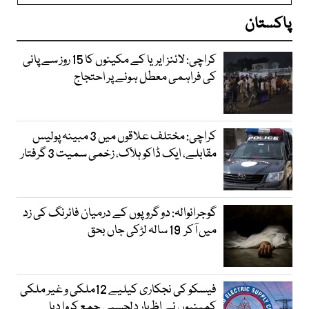
پاکستان
کراچی: لائنز ایریا کے مکینوں کا 15 روز سے پانی
کی فراہمی معطل ہونے پر احتجاج
کراچی: مختلف علاقوں میں 3 مبینہ پولیس
مقابلے، ایک ڈاکو ہلاک، زخمی سمیت 3 گرفتار
گوجرانوالہ: دو گروپوں کے درمیان فائرنگ کی زد
میں آکر 19 سالہ لڑکی جاں بحق
فیسکو کی نجکاری کیلیے 12ملکی و غیر ملکی
کمپنیوں نے اظہارِ دلچسپی جمع کروا دیا