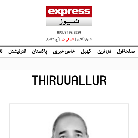
AUGUST 08, 2026
اشتہار لگائیں |
لائیو ٹی وی
| آج کا اخبار
صفحۂ اول
تازہ ترین
کھیل
خاص خبریں
پاکستان
انٹر نیشنل
ٹا
THIRUVALLUR