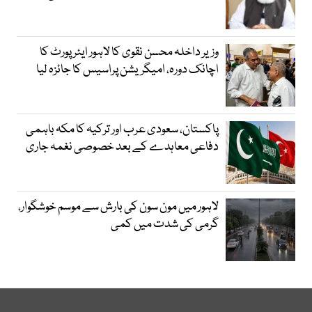
وزیر داخلہ محسن نقوی کا لاہور ایئر پورٹ کا
اچانک دورہ، امیگریشن پراسیس کا جائزہ لیا
پاکستان، سعودی عرب اور ترکیہ کا مکہ باہمی
دفاعی معاہدے کے بعد خصوصی نغمہ جاری
لاہور میں مون سون کی بارش سے موسم خوشگوار،
گرمی کی شدت میں کمی