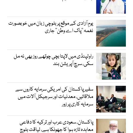
یومِ آزادی کے موقع پر بلوچی زبان میں خوبصورت
نغمہ ’’پاک اے وطن‘‘ جاری
راولپنڈی میں لاپتا بچی چوتھے روز بھی نہ مل
سکی، سرچ آپریشن بند
سفیر پاکستان کی امریکی سرمایہ کاروں سے
ملاقاتیں، معدنیات اور سرجیکل آلات میں
سرمایہ کاری پر زور
پاکستان، سعودی عرب اور ترکیہ کا دفاعی
معاہدہ تازہ ہوا کا جھونکا ہے، لیاقت بلوچ