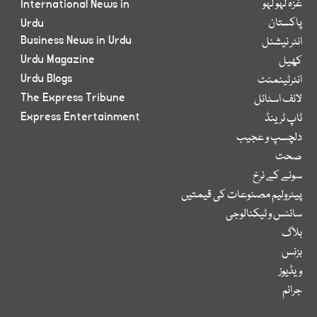
غزہ لہو لہو
International News in
پاکستان
Urdu
Business News in Urdu
انٹر نیشنل
Urdu Magazine
کھیل
Urdu Blogs
انٹرٹینمنٹ
The Express Tribune
لائف اسٹائل
Express Entertainment
ٹاپ ٹرینڈ
دلچسپ و عجیب
صحت
سونے کے نرخ
پیٹرولیم مصنوعات کی قیمتیں
سائنس و ٹیکنالوجی
بلاگ
بزنس
ویڈیوز
جرائم