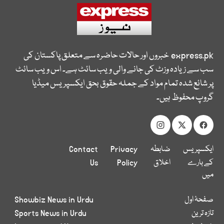
express.pk
خبروں اور حالات حاضرہ سے متعلق پاکستان کی
سب سے زیادہ وزٹ کی جانے والی ویب سائٹ ہے۔ اس ویب سائٹ
پر شائع شدہ تمام مواد کے جملہ حقوق بحق ایکسپریس میڈیا
گروپ محفوظ ہیں۔
ایکسپریس
ضابطہ
Privacy
Contact
کے بارے
اخلاق
Policy
Us
میں
صفحۂ اول
Showbiz News in Urdu
تازہ ترین
Sports News in Urdu