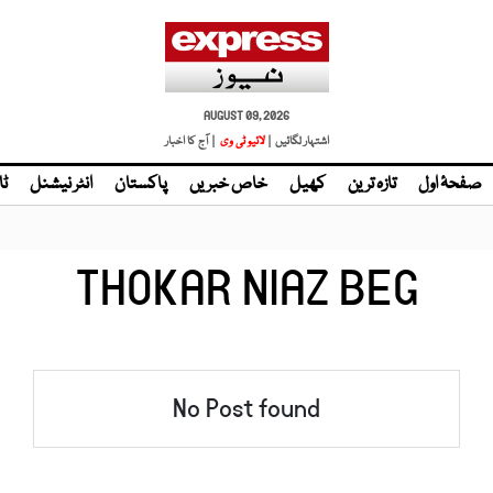
AUGUST 09, 2026
اشتہار لگائیں |
لائیو ٹی وی
| آج کا اخبار
صفحۂ اول
تازہ ترین
کھیل
خاص خبریں
پاکستان
انٹر نیشنل
ٹا
THOKAR NIAZ BEG
No Post found