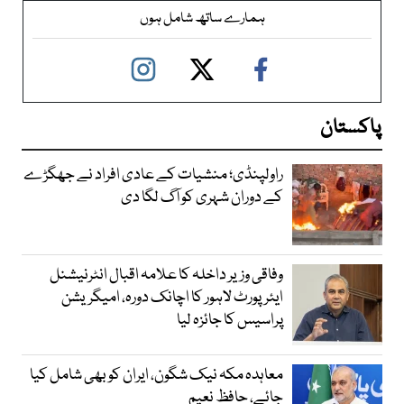
ہمارے ساتھ شامل ہوں
پاکستان
راولپنڈی؛ منشیات کے عادی افراد نے جھگڑے
کے دوران شہری کو آگ لگا دی
وفاقی وزیر داخلہ کا علامہ اقبال انٹرنیشنل
ایئرپورٹ لاہور کا اچانک دورہ، امیگریشن
پراسیس کا جائزہ لیا
معاہدہ مکہ نیک شگون، ایران کو بھی شامل کیا
جائے، حافظ نعیم