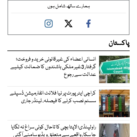
ہمارے ساتھ شامل ہوں
پاکستان
انسانی اعضاء کی غیرقانونی خرید و فروخت؛
گرفتار 3غیر ملکی باشندوں کا ضمانت کیلیے
عدالت سے رجوع
کراچی ایئرپورٹ پر نیا فلائٹ انفارمیشن ڈسپلے
سسٹم نصب کرنے کا فیصلہ، ٹینڈر جاری
راولپنڈی؛ لاپتا بچی کا تاحال کوئی سراغ نہ لگایا
جا سکا، واقعے سے متعلق ویڈیو سامنے آگئی