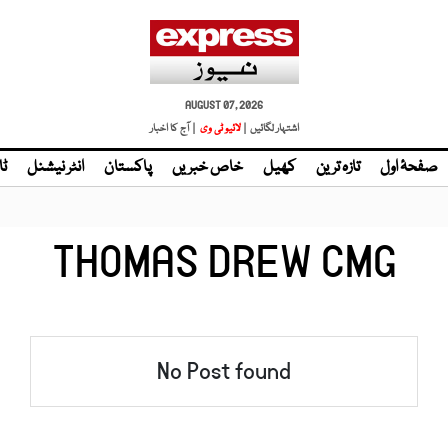
AUGUST 07, 2026
اشتہار لگائیں |
لائیو ٹی وی
| آج کا اخبار
صفحۂ اول
تازہ ترین
کھیل
خاص خبریں
پاکستان
انٹر نیشنل
ٹا
THOMAS DREW CMG
No Post found