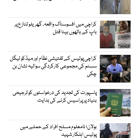
کراچی میں افسوسناک واقعہ، گھریلو تنازع پر
باپ کے ہاتھوں بیٹا قتل
کراچی پولیس کے تفتیشی نظام اور میڈکو لیگل
سسٹم کی مجموعی کارکردگی سوالیہ نشان بن
چکی
پاسپورٹ کی تجدید کی درخواستوں کو ترجیحی
بنیاد پر پراسیس کرنے کی ہدایت
بولان؛ نامعلوم مسلح افراد کے حملے میں
پولیس اہلکار شہید