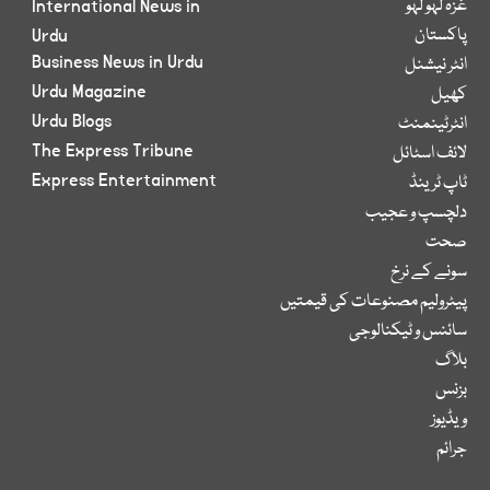
غزہ لہو لہو
International News in
پاکستان
Urdu
Business News in Urdu
انٹر نیشنل
Urdu Magazine
کھیل
Urdu Blogs
انٹرٹینمنٹ
The Express Tribune
لائف اسٹائل
Express Entertainment
ٹاپ ٹرینڈ
دلچسپ و عجیب
صحت
سونے کے نرخ
پیٹرولیم مصنوعات کی قیمتیں
سائنس و ٹیکنالوجی
بلاگ
بزنس
ویڈیوز
جرائم