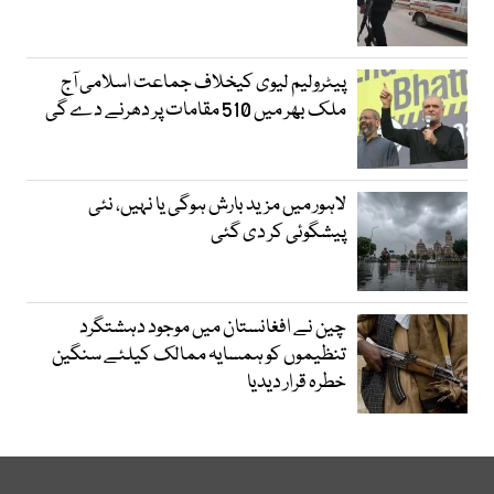
پیٹرولیم لیوی کیخلاف جماعت اسلامی آج
ملک بھر میں 510 مقامات پر دھرنے دے گی
لاہور میں مزید بارش ہوگی یا نہیں، نئی
پیشگوئی کر دی گئی
چین نے افغانستان میں موجود دہشتگرد
تنظیموں کو ہمسایہ ممالک کیلئے سنگین
خطرہ قرار دیدیا