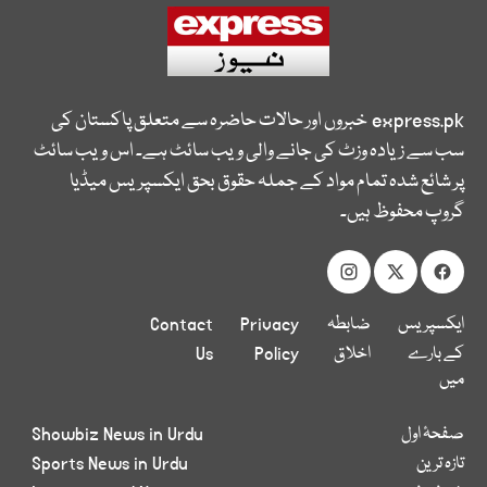
express.pk
خبروں اور حالات حاضرہ سے متعلق پاکستان کی
سب سے زیادہ وزٹ کی جانے والی ویب سائٹ ہے۔ اس ویب سائٹ
پر شائع شدہ تمام مواد کے جملہ حقوق بحق ایکسپریس میڈیا
گروپ محفوظ ہیں۔
ایکسپریس
ضابطہ
Privacy
Contact
کے بارے
اخلاق
Policy
Us
میں
صفحۂ اول
Showbiz News in Urdu
تازہ ترین
Sports News in Urdu