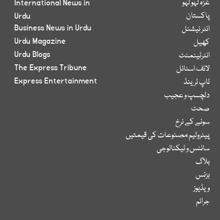
غزہ لہو لہو
International News in
پاکستان
Urdu
Business News in Urdu
انٹر نیشنل
Urdu Magazine
کھیل
Urdu Blogs
انٹرٹینمنٹ
The Express Tribune
لائف اسٹائل
Express Entertainment
ٹاپ ٹرینڈ
دلچسپ و عجیب
صحت
سونے کے نرخ
پیٹرولیم مصنوعات کی قیمتیں
سائنس و ٹیکنالوجی
بلاگ
بزنس
ویڈیوز
جرائم