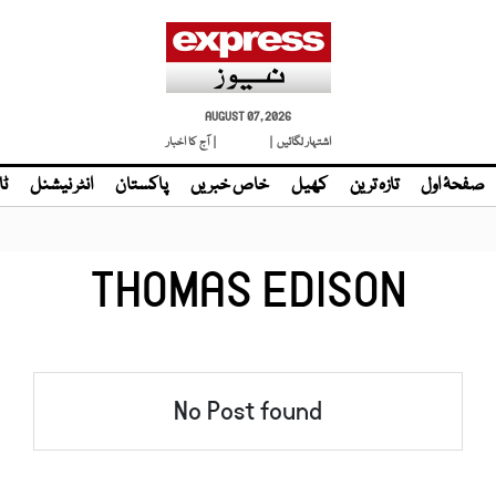
AUGUST 07, 2026
اشتہار لگائیں |
| آج کا اخبار
صفحۂ اول
تازہ ترین
کھیل
خاص خبریں
پاکستان
انٹر نیشنل
ٹا
THOMAS EDISON
No Post found