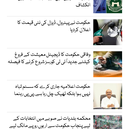
انکشاف
حکومت نے پیٹرول، ڈیزل کی نئی قیمت کا
اعلان کردیا
وفاقی حکومت کا ڈیجیٹل معیشت کے فروغ
کیلئے جدید آئی ٹی کورسز شروع کرنے کا فیصلہ
حکومت اعلامیہ جاری کرے کہ سسٹم تباہ
نہیں ہوا بلکہ ٹھیک چل رہا ہے، پی پی رہنما
محکمہ بلدیات نے صوبے میں انتخابات کے
لیے پنجاب حکومت سے اربوں روپے مانگ لیے