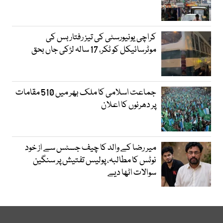
کراچی یونیورسٹی کی تیز رفتار بس کی
موٹرسائیکل کو ٹکر، 17 سالہ لڑکی جاں بحق
جماعت اسلامی کا ملک بھر میں 510 مقامات
پر دھرنوں کا اعلان
میر رضا کے والد کا چیف جسٹس سے از خود
نوٹس کا مطالبہ، پولیس تفتیش پر سنگین
سوالات اٹھا دیے