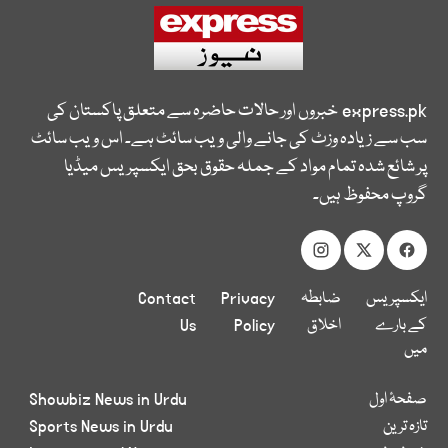
express.pk
خبروں اور حالات حاضرہ سے متعلق پاکستان کی
سب سے زیادہ وزٹ کی جانے والی ویب سائٹ ہے۔ اس ویب سائٹ
پر شائع شدہ تمام مواد کے جملہ حقوق بحق ایکسپریس میڈیا
گروپ محفوظ ہیں۔
ایکسپریس
ضابطہ
Privacy
Contact
کے بارے
اخلاق
Policy
Us
میں
صفحۂ اول
Showbiz News in Urdu
تازہ ترین
Sports News in Urdu