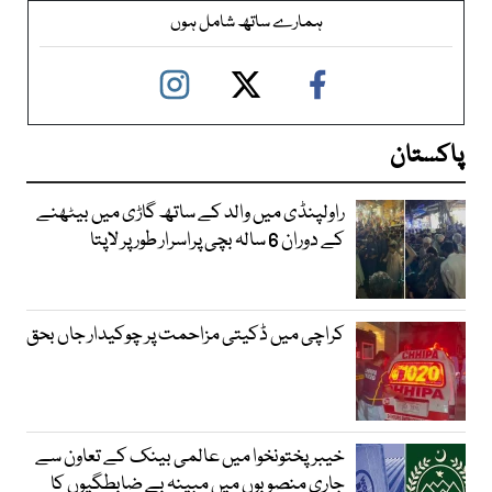
ہمارے ساتھ شامل ہوں
پاکستان
راولپنڈی میں والد کے ساتھ گاڑی میں بیٹھنے
کے دوران 6 سالہ بچی پراسرار طور پر لاپتا
کراچی میں ڈکیتی مزاحمت پر چوکیدار جاں بحق
خیبرپختونخوا میں عالمی بینک کے تعاون سے
جاری منصوبوں میں مبینہ بے ضابطگیوں کا