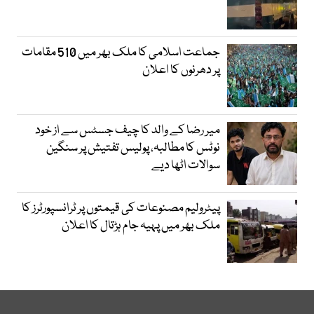
جماعت اسلامی کا ملک بھر میں 510 مقامات
پر دھرنوں کا اعلان
میر رضا کے والد کا چیف جسٹس سے از خود
نوٹس کا مطالبہ، پولیس تفتیش پر سنگین
سوالات اٹھا دیے
پیٹرولیم مصنوعات کی قیمتوں پر ٹرانسپورٹرز کا
ملک بھر میں پہیہ جام ہڑتال کا اعلان