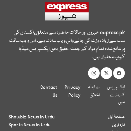
express.pk
خبروں اور حالات حاضرہ سے متعلق پاکستان کی
سب سے زیادہ وزٹ کی جانے والی ویب سائٹ ہے۔ اس ویب سائٹ
پر شائع شدہ تمام مواد کے جملہ حقوق بحق ایکسپریس میڈیا
گروپ محفوظ ہیں۔
ایکسپریس
ضابطہ
Privacy
Contact
کے بارے
اخلاق
Policy
Us
میں
صفحۂ اول
Showbiz News in Urdu
تازہ ترین
Sports News in Urdu