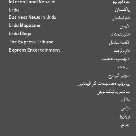
غزہ لہو لہو
International News in
پاکستان
Urdu
Business News in Urdu
انٹر نیشنل
Urdu Magazine
کھیل
Urdu Blogs
انٹرٹینمنٹ
The Express Tribune
لائف اسٹائل
Express Entertainment
ٹاپ ٹرینڈ
دلچسپ و عجیب
صحت
سونے کے نرخ
پیٹرولیم مصنوعات کی قیمتیں
سائنس و ٹیکنالوجی
بلاگ
بزنس
ویڈیوز
جرائم