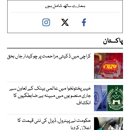
ہمارے ساتھ شامل ہوں
پاکستان
کراچی میں ڈکیتی مزاحمت پر چوکیدار جاں بحق
خیبرپختونخوا میں عالمی بینک کے تعاون سے
جاری منصوبوں میں مبینہ بے ضابطگیوں کا
انکشاف
حکومت نے پیٹرول، ڈیزل کی نئی قیمت کا
اعلان کردیا