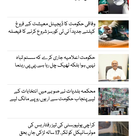
وفاقی حکومت کا ڈیجیٹل معیشت کے فروغ
کیلئے جدید آئی ٹی کورسز شروع کرنے کا فیصلہ
حکومت اعلامیہ جاری کرے کہ سسٹم تباہ
نہیں ہوا بلکہ ٹھیک چل رہا ہے، پی پی رہنما
محکمہ بلدیات نے صوبے میں انتخابات کے
لیے پنجاب حکومت سے اربوں روپے مانگ لیے
کراچی یونیورسٹی کی تیز رفتار بس کی
موٹرسائیکل کو ٹکر، 17 سالہ لڑکی جاں بحق