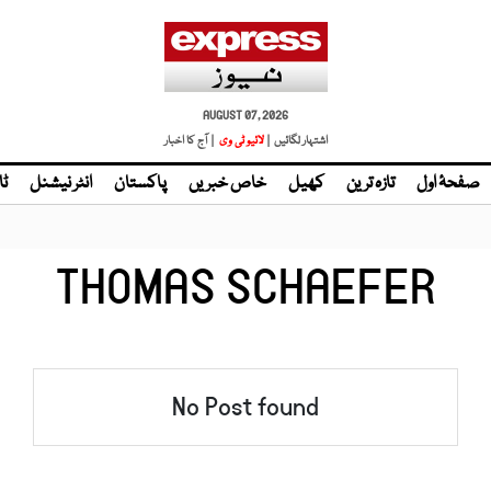
AUGUST 07, 2026
اشتہار لگائیں |
| آج کا اخبار
صفحۂ اول
تازہ ترین
کھیل
خاص خبریں
پاکستان
انٹر نیشنل
ٹا
THOMAS SCHAEFER
No Post found