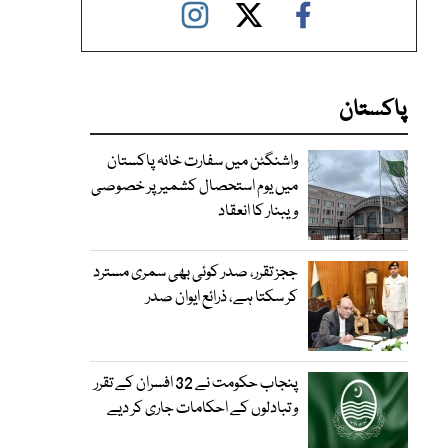
پاکستان
واشنگٹن میں سفارت خانہ پاکستان
میں یوم استحصال کشمیر پر خصوصی
ویبنار کا انعقاد
ججز تقرر، صدر کوئی بھی سمری مسترد
کر سکتا ہے، ذرائع ایوان صدر
پنجاب حکومت نے 32 افسران کے تقرر
و تبادلوں کے احکامات جاری کر دیے