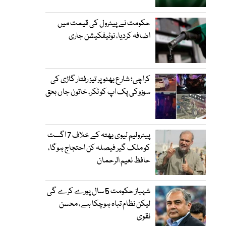
حکومت نے پیٹرول کی قیمت میں
اضافہ کردیا، نوٹیفکیشن جاری
کراچی؛ شارع بھٹو پر تیز رفتار گاڑی کی
سوزوکی پک اپ کو ٹکر، خاتون جاں بحق
پیٹرولیم لیوی بھتہ کے خلاف 7 اگست
کو ملک گیر فیصلہ کن احتجاج ہوگا،
حافظ نعیم الرحمان
شہباز حکومت 5 سال پورے کرے گی
لیکن نظام تباہ ہوچکا ہے، محسن
نقوی