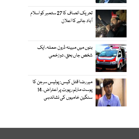
تحریک انصاف کا 27 ستمبر کو اسلام
آباد جانے کا اعلان
بنوں میں مبینہ ڈرون حملہ، ایک
شخص جاں بحق، دو زخمی
میر رضا قتل کیس: پولیس سرجن کا
پوسٹ مارٹم رپورٹ پر اعتراض، 14
سنگین خامیوں کی نشاندہی