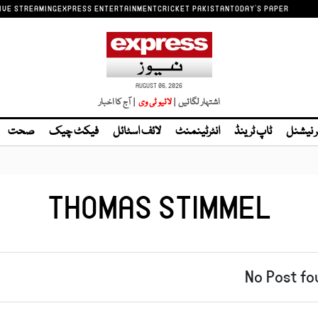
IVE STREAMING
EXPRESS ENTERTAINMENT
CRICKET PAKISTAN
TODAY'S PAPER
AUGUST 06, 2026
اشتہار لگائیں |
| آج کا اخبار
ر نیشنل
ٹاپ ٹرینڈ
انٹرٹینمنٹ
لائف اسٹائل
فیکٹ چیک
صحت
THOMAS STIMMEL
No Post fo