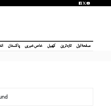
صفحۂ اول
تازہ ترین
کھیل
خاص خبریں
پاکستان
انٹ
und