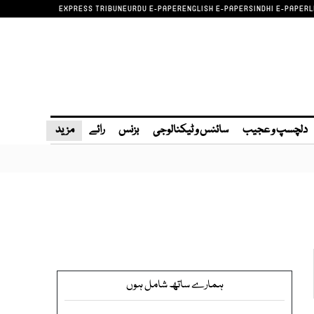
EXPRESS TRIBUNE
URDU E-PAPER
ENGLISH E-PAPER
SINDHI E-PAPER
L
دلچسپ و عجیب
سائنس و ٹیکنالوجی
بزنس
رائے
مزید
ہمارے ساتھ شامل ہوں