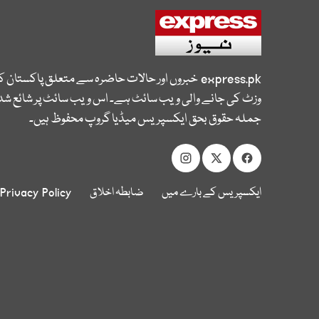
express.pk
خبروں اور حالات حاضرہ سے متعلق پاکستان 
وزٹ کی جانے والی ویب سائٹ ہے۔ اس ویب سائٹ پر شائع شدہ
جملہ حقوق بحق ایکسپریس میڈیا گروپ محفوظ ہیں۔
ایکسپریس کے بارے میں
ضابطہ اخلاق
Privacy Policy