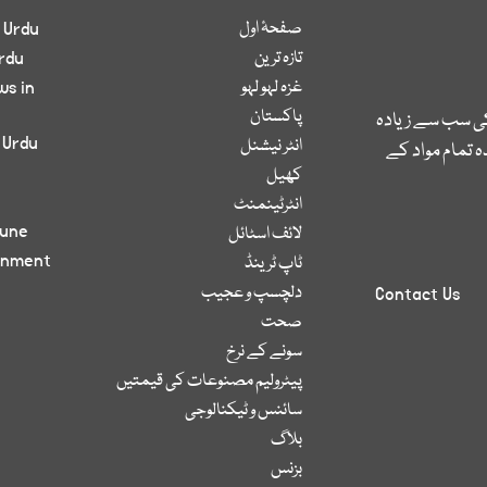
صفحۂ اول
 Urdu
تازہ ترین
rdu
غزہ لہو لہو
ws in
پاکستان
کی سب سے زیادہ
 Urdu
انٹر نیشنل
 تمام مواد کے
کھیل
انٹرٹینمنٹ
bune
لائف اسٹائل
inment
ٹاپ ٹرینڈ
دلچسپ و عجیب
Contact Us
صحت
سونے کے نرخ
پیٹرولیم مصنوعات کی قیمتیں
سائنس و ٹیکنالوجی
بلاگ
بزنس