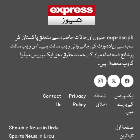
express.pk
خبروں اور حالات حاضرہ سے متعلق پاکستان کی
سب سے زیادہ وزٹ کی جانے والی ویب سائٹ ہے۔ اس ویب سائٹ
پر شائع شدہ تمام مواد کے جملہ حقوق بحق ایکسپریس میڈیا
گروپ محفوظ ہیں۔
ایکسپریس
ضابطہ
Privacy
Contact
کے بارے
اخلاق
Policy
Us
میں
صفحۂ اول
Showbiz News in Urdu
تازہ ترین
Sports News in Urdu