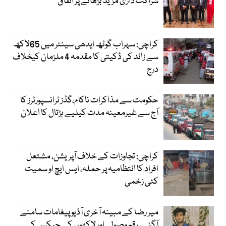
شراکت داری مزید بڑھانے پر اتفاق
کراچی: سہراب گوٹھ ایدھی سینٹر میں 65لاکھ
سے زائد کی ڈکیتی کا مقدمہ 4 ملزمان کیخلاف
درج
حکومت سے مذاکرات ناکام،گڈز ٹرانسپورٹرز کا
آج سے غیرمعینہ مدت کیلیے ہڑتال کا اعلان
کراچی: تجاوزات کے خلاف آپریشن، مشتعل
افراد کا انتظامیہ پر حملہ، ایس ایچ او سمیت
کئی زخمی
میر رضا کے مبینہ آخری آڈیو پیغامات سامنے
آگئے، رقم وصولی اور لاکھوں کے چیکس کی