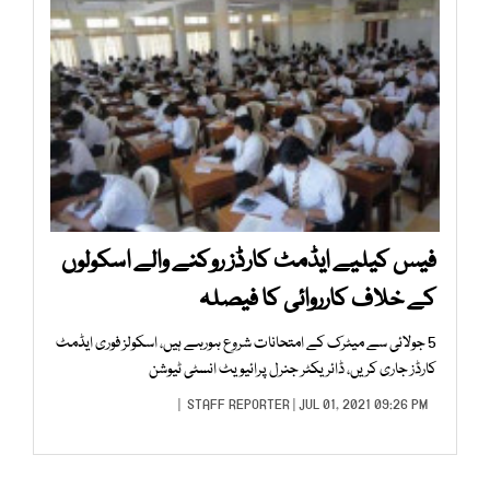
فیس کیلیے ایڈمٹ کارڈز روکنے والے اسکولوں
کے خلاف کارروائی کا فیصلہ
5 جولائی سے میٹرک کے امتحانات شروع ہورہے ہیں، اسکولز فوری ایڈمٹ
کارڈز جاری کریں، ڈائریکٹر جنرل پرائیویٹ انسٹی ٹیوشن
STAFF REPORTER
| JUL 01, 2021 09:26 PM |