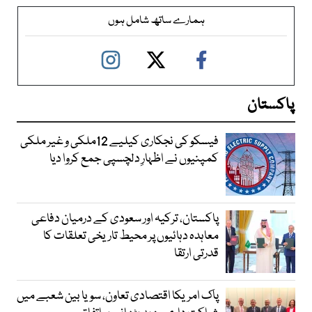
ہمارے ساتھ شامل ہوں
پاکستان
فیسکو کی نجکاری کیلیے 12ملکی و غیر ملکی
کمپنیوں نے اظہارِ دلچسپی جمع کروا دیا
پاکستان، ترکیہ اور سعودی کے درمیان دفاعی
معاہدہ دہائیوں پر محیط تاریخی تعلقات کا
قدرتی ارتقا
پاک امریکا اقتصادی تعاون، سویا بین شعبے میں