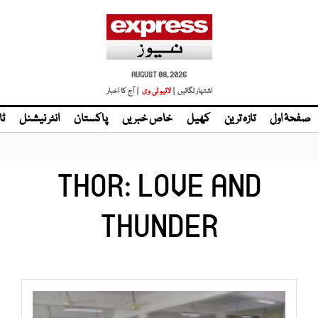
AUGUST 08, 2026
اشتہار لگائیں |
لائیو ٹی وی
| آج کا اخبار
صفحۂ اول
تازہ ترین
کھیل
خاص خبریں
پاکستان
انٹر نیشنل
ٹا
THOR: LOVE AND
THUNDER