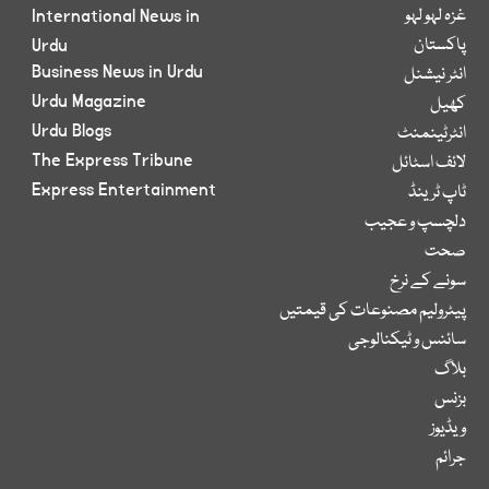
غزہ لہو لہو
International News in
پاکستان
Urdu
Business News in Urdu
انٹر نیشنل
Urdu Magazine
کھیل
Urdu Blogs
انٹرٹینمنٹ
The Express Tribune
لائف اسٹائل
Express Entertainment
ٹاپ ٹرینڈ
دلچسپ و عجیب
صحت
سونے کے نرخ
پیٹرولیم مصنوعات کی قیمتیں
سائنس و ٹیکنالوجی
بلاگ
بزنس
ویڈیوز
جرائم