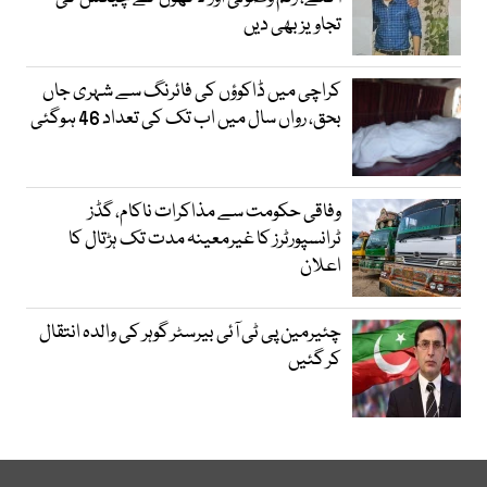
تجاویز بھی دیں
کراچی میں ڈاکوؤں کی فائرنگ سے شہری جاں
بحق، رواں سال میں اب تک کی تعداد 46 ہوگئی
وفاقی حکومت سے مذاکرات ناکام، گڈز
ٹرانسپورٹرز کا غیرمعینہ مدت تک ہڑتال کا
اعلان
چئیرمین پی ٹی آئی بیرسٹر گوہر کی والدہ انتقال
کر گئیں