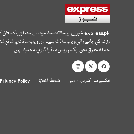
express.pk
خبروں اور حالات حاضرہ سے متعلق پاکستان 
وزٹ کی جانے والی ویب سائٹ ہے۔ اس ویب سائٹ پر شائع شدہ
جملہ حقوق بحق ایکسپریس میڈیا گروپ محفوظ ہیں۔
ایکسپریس کے بارے میں
ضابطہ اخلاق
Privacy Policy