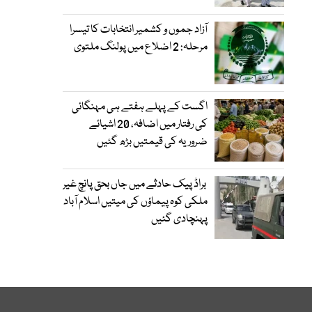
آزاد جموں و کشمیر انتخابات کا تیسرا
مرحلہ: 2 اضلاع میں پولنگ ملتوی
اگست کے پہلے ہفتے ہی مہنگائی
کی رفتار میں اضافہ، 20 اشیائے
ضروریہ کی قیمتیں بڑھ گئیں
براڈ پیک حادثے میں جاں بحق پانچ غیر
ملکی کوہ پیماؤں کی میتیں اسلام آباد
پہنچادی گئیں