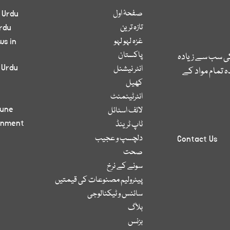
صفحۂ اول
 Urdu
تازہ ترین
rdu
غزہ لہو لہو
ws in
پاکستان
کی سب سے زیادہ
 Urdu
انٹر نیشنل
 تمام مواد کے
کھیل
انٹرٹینمنٹ
bune
لائف اسٹائل
inment
ٹاپ ٹرینڈ
دلچسپ و عجیب
Contact Us
صحت
سونے کے نرخ
پیٹرولیم مصنوعات کی قیمتیں
سائنس و ٹیکنالوجی
بلاگ
بزنس