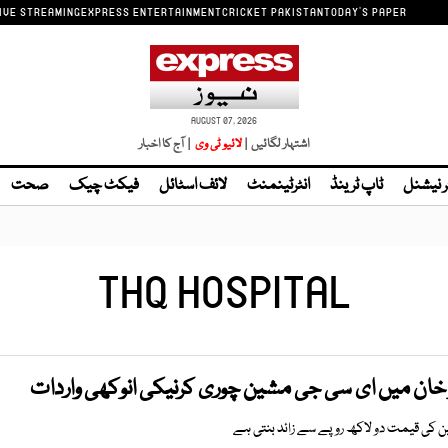
IVE STREAMING
EXPRESS ENTERTAINMENT
CRICKET PAKISTAN
TODAY'S PAPER
AUGUST 07, 2026
اشتہار لگائیں |
| آج کا اخبار
ر نیشنل
ٹاپ ٹرینڈ
انٹرٹینمنٹ
لائف اسٹائل
فیکٹ چیک
صحت
THQ HOSPITAL
ر خان میں ای سی جی مشین چوری کرنیکی انوکھی واردات
ن کی قیمت دو لاکھ روپے سے زائد بنتی ہے