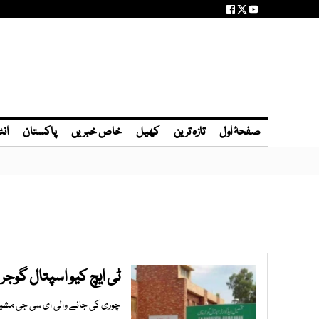
صفحۂ اول
تازہ ترین
کھیل
خاص خبریں
پاکستان
انٹ
ٹی ایچ کیو اسپتال گوج
چوری کی جانے والی ای سی جی مشی