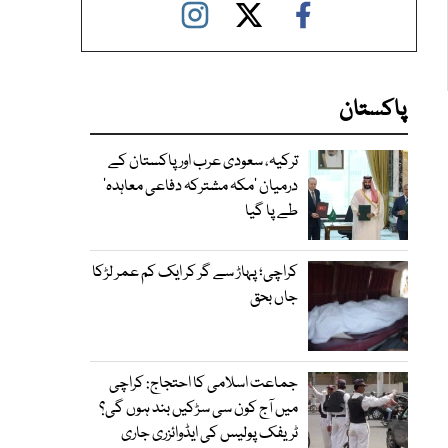
پاکستان
ترکیہ، سعودی عرب اور پاکستان کے
درمیان ’مکہ مشترکہ دفاعی معاہدہ‘
طے پا گیا
کراچی؛ پہاڑ سے گر کر ایک کم عمر لڑکا
جاں بحق
جماعت اسلامی کا احتجاج: کراچی
میں آج کون سی سڑکیں بند ہوں گی؟
ٹریفک پولیس کی ایڈوائزری جاری