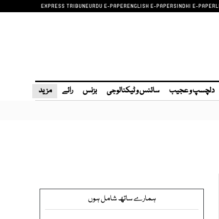
EXPRESS TRIBUNE
URDU E-PAPER
ENGLISH E-PAPER
SINDHI E-PAPER
L
دلچسپ و عجیب
سائنس و ٹیکنالوجی
بزنس
رائے
مزید
ہمارے ساتھ شامل ہوں