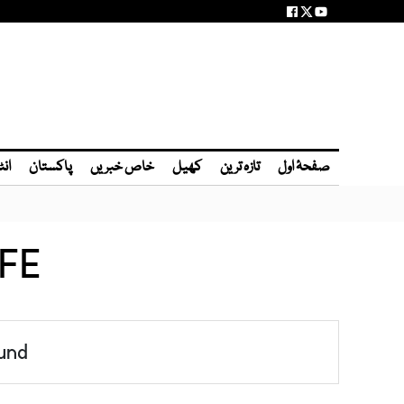
صفحۂ اول
تازہ ترین
کھیل
خاص خبریں
پاکستان
انٹ
IFE
und