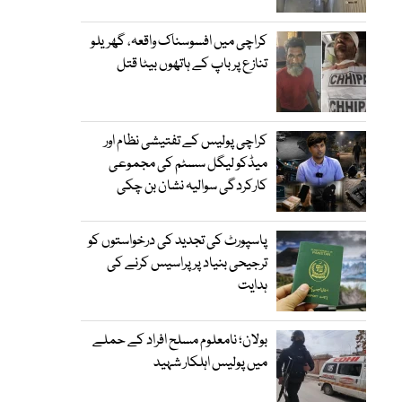
کراچی میں افسوسناک واقعہ، گھریلو
تنازع پر باپ کے ہاتھوں بیٹا قتل
کراچی پولیس کے تفتیشی نظام اور
میڈکو لیگل سسٹم کی مجموعی
کارکردگی سوالیہ نشان بن چکی
پاسپورٹ کی تجدید کی درخواستوں کو
ترجیحی بنیاد پر پراسیس کرنے کی
ہدایت
بولان؛ نامعلوم مسلح افراد کے حملے
میں پولیس اہلکار شہید