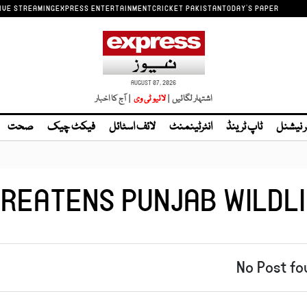
IVE STREAMING
EXPRESS ENTERTAINMENT
CRICKET PAKISTAN
TODAY'S PAPER
AUGUST 07, 2026
اشتہار لگائیں |
| آج کا اخبار
ر نیشنل
ٹاپ ٹرینڈ
انٹرٹینمنٹ
لائف اسٹائل
فیکٹ چیک
صحت
REATENS PUNJAB WILDL
No Post fo