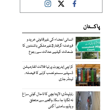
پاکستان
انسانی اعضاء کی غیرقانونی خرید و
فروخت؛ گرفتار 3غیر ملکی باشندوں کا
ضمانت کیلیے عدالت سے رجوع
کراچی ایئرپورٹ پر نیا فلائٹ انفارمیشن
ڈسپلے سسٹم نصب کرنے کا فیصلہ،
ٹینڈر جاری
راولپنڈی؛ لاپتا بچی کا تاحال کوئی سراغ
نہ لگایا جا سکا، واقعے سے متعلق
ویڈیو سامنے آگئی