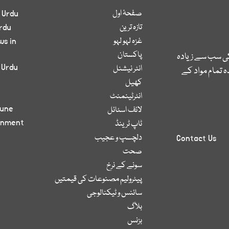
صفحۂ اول
 Urdu
تازہ ترین
rdu
غزہ لہو لہو
ws in
پاکستان
کی سب سے زیادہ
 Urdu
انٹر نیشنل
 تمام مواد کے
کھیل
انٹرٹینمنٹ
bune
لائف اسٹائل
inment
ٹاپ ٹرینڈ
دلچسپ و عجیب
Contact Us
صحت
سونے کے نرخ
پیٹرولیم مصنوعات کی قیمتیں
سائنس و ٹیکنالوجی
بلاگ
بزنس