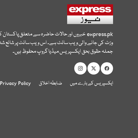
express.pk
خبروں اور حالات حاضرہ سے متعلق پاکستان 
وزٹ کی جانے والی ویب سائٹ ہے۔ اس ویب سائٹ پر شائع شدہ
جملہ حقوق بحق ایکسپریس میڈیا گروپ محفوظ ہیں۔
ایکسپریس کے بارے میں
ضابطہ اخلاق
Privacy Policy