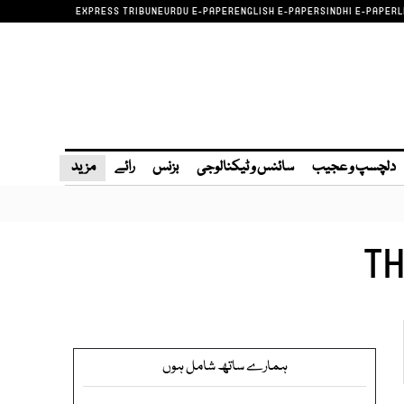
EXPRESS TRIBUNE
URDU E-PAPER
ENGLISH E-PAPER
SINDHI E-PAPER
L
دلچسپ و عجیب
سائنس و ٹیکنالوجی
بزنس
رائے
مزید
TH
ہمارے ساتھ شامل ہوں