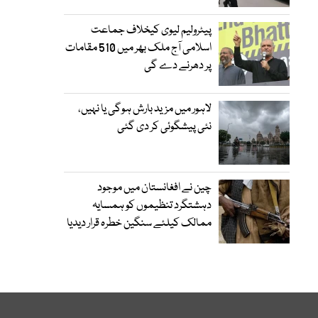
پیٹرولیم لیوی کیخلاف جماعت
اسلامی آج ملک بھر میں 510 مقامات
پر دھرنے دے گی
لاہور میں مزید بارش ہوگی یا نہیں،
نئی پیشگوئی کر دی گئی
چین نے افغانستان میں موجود
دہشتگرد تنظیموں کو ہمسایہ
ممالک کیلئے سنگین خطرہ قرار دیدیا