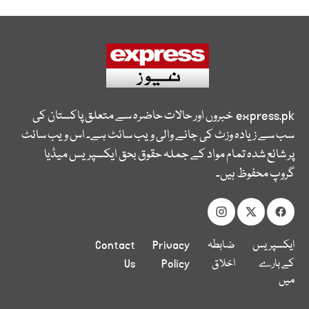
express.pk
خبروں اور حالات حاضرہ سے متعلق پاکستان کی
سب سے زیادہ وزٹ کی جانے والی ویب سائٹ ہے۔ اس ویب سائٹ
پر شائع شدہ تمام مواد کے جملہ حقوق بحق ایکسپریس میڈیا
گروپ محفوظ ہیں۔
ایکسپریس
ضابطہ
Privacy
Contact
کے بارے
اخلاق
Policy
Us
میں