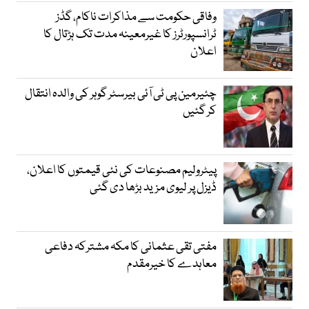
وفاقی حکومت سے مذاکرات ناکام، گڈز
ٹرانسپورٹرز کا غیرمعینہ مدت تک ہڑتال کا
اعلان
چئیرمین پی ٹی آئی بیرسٹر گوہر کی والدہ انتقال
کر گئیں
پیٹرولیم مصنوعات کی نئی قیمتوں کا اعلان،
ڈیزل پر لیوی مزید بڑھا دی گئی
مفتی تقی عثمانی کا مکہ مشترکہ دفاعی
معاہدے کا خیرمقدم