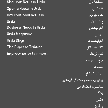
صفحۂ اول
Showbiz News in Urdu
تازہ ترین
Sports News in Urdu
غزہ لہو لہو
International News in
پاکستان
Urdu
Business News in Urdu
انٹر نیشنل
Urdu Magazine
کھیل
Urdu Blogs
انٹرٹینمنٹ
The Express Tribune
لائف اسٹائل
Express Entertainment
ٹاپ ٹرینڈ
دلچسپ و عجیب
صحت
سونے کے نرخ
پیٹرولیم مصنوعات کی قیمتیں
سائنس و ٹیکنالوجی
بلاگ
بزنس
ویڈیوز