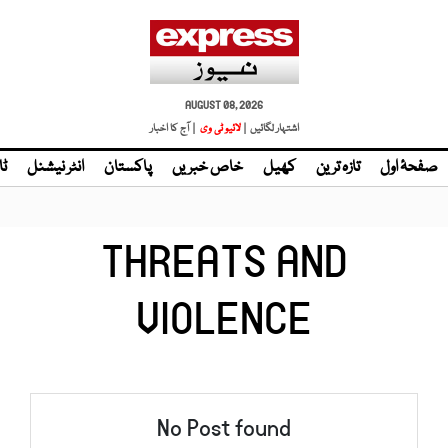
AUGUST 08, 2026
اشتہار لگائیں |
لائیو ٹی وی
| آج کا اخبار
صفحۂ اول
تازہ ترین
کھیل
خاص خبریں
پاکستان
انٹر نیشنل
ٹا
THREATS AND
VIOLENCE
No Post found