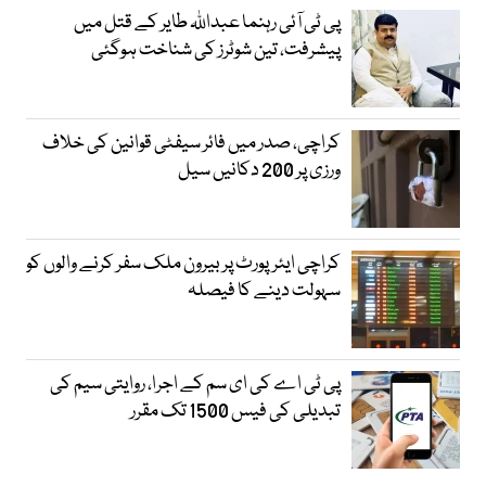
پی ٹی آئی رہنما عبداللہ طایر کے قتل میں
پیشرفت، تین شوٹرز کی شناخت ہوگئی
کراچی، صدر میں فائر سیفٹی قوانین کی خلاف
ورزی پر 200 دکانیں سیل
کراچی ایئرپورٹ پر بیرون ملک سفر کرنے والوں کو
سہولت دینے کا فیصلہ
پی ٹی اے کی ای سم کے اجرا، روایتی سیم کی
تبدیلی کی فیس 1500 تک مقرر