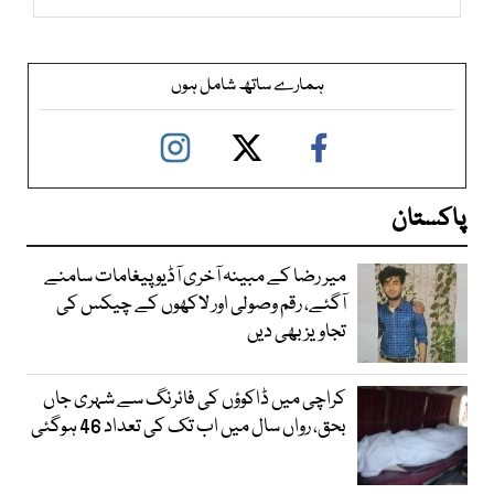
ہمارے ساتھ شامل ہوں
پاکستان
میر رضا کے مبینہ آخری آڈیو پیغامات سامنے
آگئے، رقم وصولی اور لاکھوں کے چیکس کی
تجاویز بھی دیں
کراچی میں ڈاکوؤں کی فائرنگ سے شہری جاں
بحق، رواں سال میں اب تک کی تعداد 46 ہوگئی