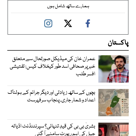
ہمارے ساتھ شامل ہوں
پاکستان
عمران خان کی میڈیکل صورتحال سے متعلق
خبر پر صحافی اسد طور کیخلاف کیس: تفتیشی
افسر طلب
بچوں کے ساتھ زیادتی اور دیگر جرائم کے ہولناک
اعداد و شمار جاری، پنجاب سرفہرست
بشریٰ بی بی کی قیدِ تنہائی؟ سپرنٹنڈنٹ اڈیالہ
جیل کی اہم رپورٹ سامنے آ گئی