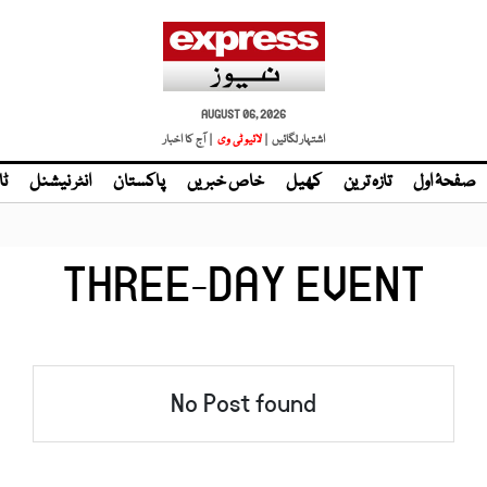
AUGUST 06, 2026
اشتہار لگائیں |
لائیو ٹی وی
| آج کا اخبار
صفحۂ اول
تازہ ترین
کھیل
خاص خبریں
پاکستان
انٹر نیشنل
ٹا
THREE-DAY EVENT
No Post found