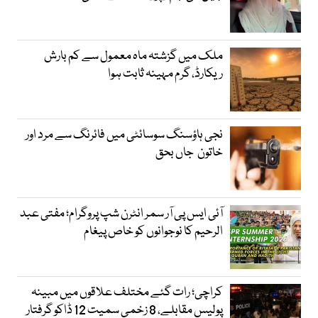
ملک میں گزشتہ ماہ معمول سے کم بارش
ریکارڈ، گرم مہینہ ثابت ہوا
نجی ہاؤسنگ سوسائٹی میں فائرنگ سے مرد اور
خاتون جاں بحق
آئی ایس پی آر سمر انٹرن شپ پروگرام؛ مفتی عبد
الرحیم کا نوجوانوں کو خاص پیغام
کراچی؛ رات گئے مختلف علاقوں میں مبینہ
پولیس مقابلے، 8 زخمی سمیت 12 ڈاکو گرفتار