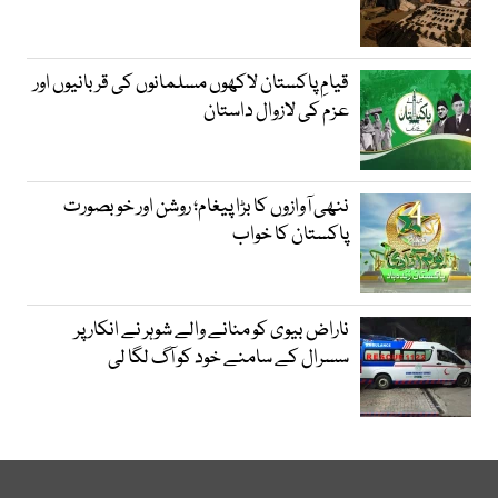
قیامِ پاکستان لاکھوں مسلمانوں کی قربانیوں اور
عزم کی لازوال داستان
ننھی آوازوں کا بڑا پیغام؛ روشن اور خوبصورت
پاکستان کا خواب
ناراض بیوی کو منانے والے شوہر نے انکار پر
سسرال کے سامنے خود کو آگ لگا لی