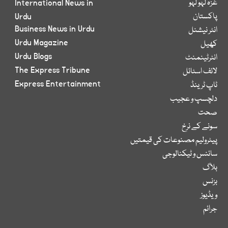
غزہ لہو لہو
International News in
پاکستان
Urdu
Business News in Urdu
انٹر نیشنل
Urdu Magazine
کھیل
Urdu Blogs
انٹرٹینمنٹ
The Express Tribune
لائف اسٹائل
Express Entertainment
ٹاپ ٹرینڈ
دلچسپ و عجیب
صحت
سونے کے نرخ
پیٹرولیم مصنوعات کی قیمتیں
سائنس و ٹیکنالوجی
بلاگ
بزنس
ویڈیوز
جرائم