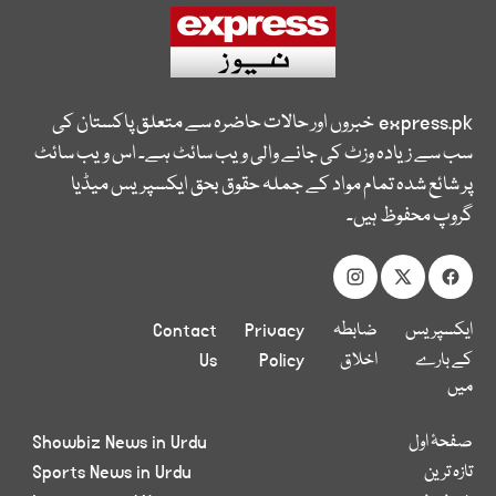
express.pk
خبروں اور حالات حاضرہ سے متعلق پاکستان کی
سب سے زیادہ وزٹ کی جانے والی ویب سائٹ ہے۔ اس ویب سائٹ
پر شائع شدہ تمام مواد کے جملہ حقوق بحق ایکسپریس میڈیا
گروپ محفوظ ہیں۔
ایکسپریس
ضابطہ
Privacy
Contact
کے بارے
اخلاق
Policy
Us
میں
صفحۂ اول
Showbiz News in Urdu
تازہ ترین
Sports News in Urdu