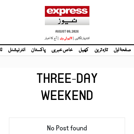
AUGUST 09, 2026
اشتہار لگائیں |
لائیو ٹی وی
| آج کا اخبار
صفحۂ اول
تازہ ترین
کھیل
خاص خبریں
پاکستان
انٹر نیشنل
ٹا
THREE-DAY
WEEKEND
No Post found