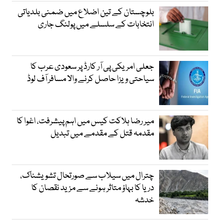
بلوچستان کے تین اضلاع میں ضمنی بلدیاتی
انتخابات کے سلسلے میں پولنگ جاری
جعلی امریکی پی آر کارڈ پر سعودی عرب کا
سیاحتی ویزا حاصل کرنے والا مسافر آف لوڈ
میر رضا ہلاکت کیس میں اہم پیشرفت، اغوا کا
مقدمہ قتل کے مقدمے میں تبدیل
چترال میں سیلاب سے صورتحال تشویشناک،
دریا کا بہاؤ متاثر ہونے سے مزید نقصان کا
خدشہ