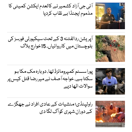
آئی جی آزاد کشمیر نے کالعدم ایکشن کمیٹی کا
مذموم ایجنڈا بے نقاب کردیا
آپریشن ردالفتنہ 3 کے تحت سیکیورٹی فورسز کی
بلوچستان میں کارروائیاں، 15خوارج ہلاک
پورا سسٹم کمپرومائزڈ تھا، دوبارہ مک مکا ہو
سکتا ہے، خواجہ آصف نے میر رضا قتل کیس پر
سوالات اٹھا دیے
راولپنڈی؛ منشیات کے عادی افراد نے جھگڑے
کے دوران شہری کو آگ لگا دی