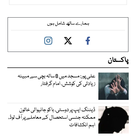
ہمارے ساتھ شامل ہوں
پاکستان
علی پور: مسجد میں 8 سالہ بچی سے مبینہ
زیادتی کی کوشش، امام گرفتار
ڈیٹنگ ایپ پر دوستی، باکو جانیوالی خاتون
ممکنہ جنسی استحصال کے معاملے پر آف لوڈ،
اہم انکشافات