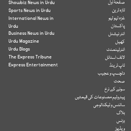
صفحۂ اول
Showbiz News in Urdu
تازہ ترین
Sports News in Urdu
غزہ لہو لہو
International News in
پاکستان
Urdu
Business News in Urdu
انٹر نیشنل
Urdu Magazine
کھیل
Urdu Blogs
انٹرٹینمنٹ
The Express Tribune
لائف اسٹائل
Express Entertainment
ٹاپ ٹرینڈ
دلچسپ و عجیب
صحت
سونے کے نرخ
پیٹرولیم مصنوعات کی قیمتیں
سائنس و ٹیکنالوجی
بلاگ
بزنس
ویڈیوز