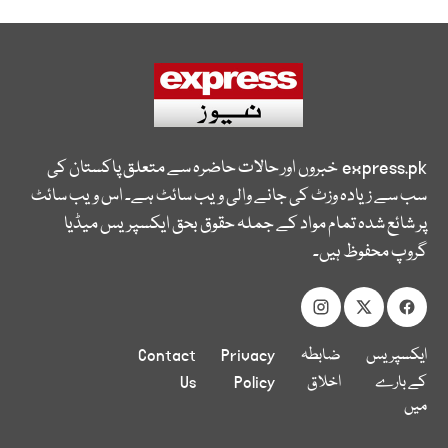
express.pk
خبروں اور حالات حاضرہ سے متعلق پاکستان کی
سب سے زیادہ وزٹ کی جانے والی ویب سائٹ ہے۔ اس ویب سائٹ
پر شائع شدہ تمام مواد کے جملہ حقوق بحق ایکسپریس میڈیا
گروپ محفوظ ہیں۔
ایکسپریس
ضابطہ
Privacy
Contact
کے بارے
اخلاق
Policy
Us
میں