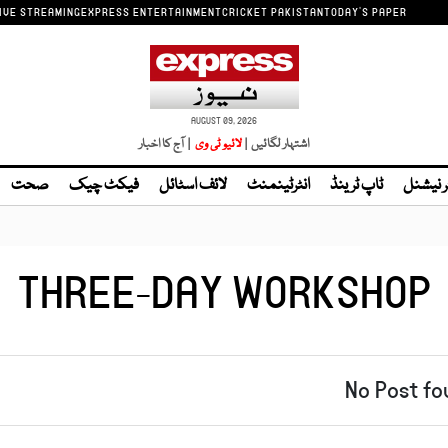
IVE STREAMING
EXPRESS ENTERTAINMENT
CRICKET PAKISTAN
TODAY'S PAPER
AUGUST 09, 2026
اشتہار لگائیں |
| آج کا اخبار
ر نیشنل
ٹاپ ٹرینڈ
انٹرٹینمنٹ
لائف اسٹائل
فیکٹ چیک
صحت
THREE-DAY WORKSHOP
No Post fo