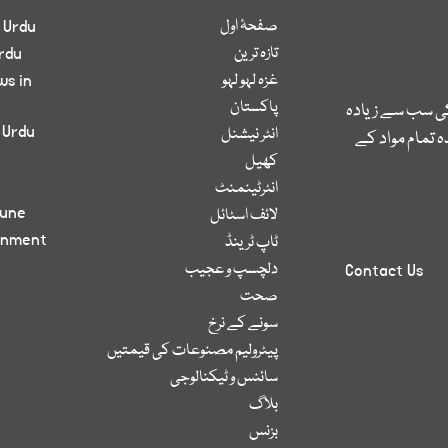
صفحۂ اول
 Urdu
تازہ ترین
rdu
غزہ لہو لہو
ws in
پاکستان
کی سب سے زیادہ
 Urdu
انٹر نیشنل
 تمام مواد کے
کھیل
انٹرٹینمنٹ
bune
لائف اسٹائل
inment
ٹاپ ٹرینڈ
دلچسپ و عجیب
Contact Us
صحت
سونے کے نرخ
پیٹرولیم مصنوعات کی قیمتیں
سائنس و ٹیکنالوجی
بلاگ
بزنس