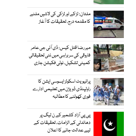
ملتان: لڑکے اور لڑکی کی لاشیں ملنے
کا مقدمہ درج، تحقیقات کا آغاز
میر رضا قتل کیس: ڈی آئی جی عامر
فاروقی کی سربراہی میں نئی تحقیقاتی
کمیٹی تشکیل، نوٹی فکیشن جاری
پرائیویٹ اسکولز ایسوسی ایشن کا
راولپنڈی ڈویژن میں تعلیمی ادارے
فوری کھولنے کا مطالبہ
پی پی آزاد کشمیر کے ن لیگ پر
دھاندلی کے الزامات، تحقیقات کے
لیے عدالت جانے کا اعلان