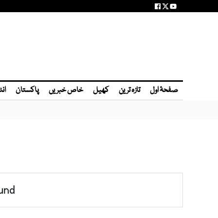
صفحۂ اول
تازہ ترین
کھیل
خاص خبریں
پاکستان
انٹ
und