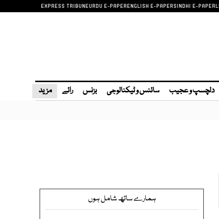
EXPRESS TRIBUNE
URDU E-PAPER
ENGLISH E-PAPER
SINDHI E-PAPER
L
دلچسپ و عجیب
سائنس و ٹیکنالوجی
بزنس
رائے
مزید
ہمارے ساتھ شامل ہوں