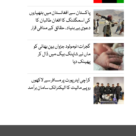
پاکستان سے افغانستان میں ہتھیاروں
کی اسمگلنگ کا افغان طالبان کا
دعویٰ بے بنیاد، حقائق کے منافی قرار
گجرات؛ نومولود جڑواں بہن بھائی کو
ماں نے شاپنگ بیگ میں ڈال کر
پھینک دیا
کراچی ایئرپورٹ پر مسافر سے لاکھوں
روپے مالیت کا الیکٹرانک سامان برآمد