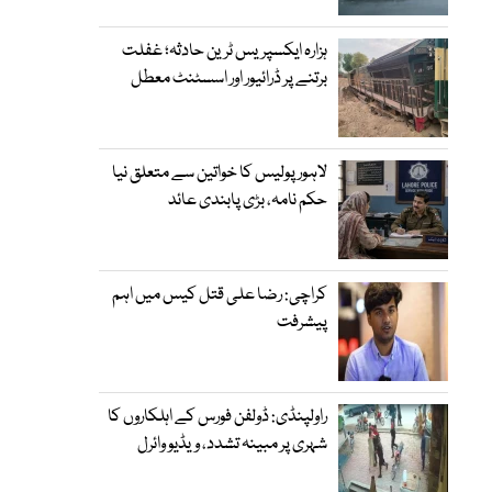
ہزارہ ایکسپریس ٹرین حادثہ؛ غفلت
برتنے پر ڈرائیور اور اسسٹنٹ معطل
لاہور پولیس کا خواتین سے متعلق نیا
حکم نامہ، بڑی پابندی عائد
کراچی: رضا علی قتل کیس میں اہم
پیشرفت
راولپنڈی: ڈولفن فورس کے اہلکاروں کا
شہری پر مبینہ تشدد، ویڈیو وائرل