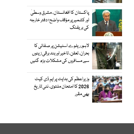
پاکستان کا افغانستان، مشرق وسطیٰ
اور کشمیر پر مؤقف واضح؛ دفتر خارجہ
کی بریفنگ
لاہور ریلوے اسٹیشن پر صفائی کا
بحران، تعفن، تاخیر اور بند برقی زینوں
سے مسافروں کی مشکلات بڑھ گئیں
وزیراعظم کی ہدایت پر ایم ڈی کیٹ
2026 کا امتحان ملتوی، نئی تاریخ
بھی مقرر