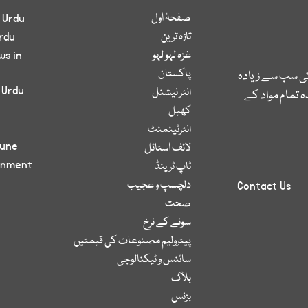
صفحۂ اول
 Urdu
تازہ ترین
rdu
غزہ لہو لہو
ws in
پاکستان
کی سب سے زیادہ
 Urdu
انٹر نیشنل
 تمام مواد کے
کھیل
انٹرٹینمنٹ
bune
لائف اسٹائل
inment
ٹاپ ٹرینڈ
دلچسپ و عجیب
Contact Us
صحت
سونے کے نرخ
پیٹرولیم مصنوعات کی قیمتیں
سائنس و ٹیکنالوجی
بلاگ
بزنس