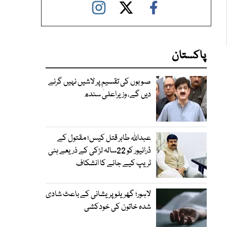
پاکستان
صوبوں کی تقسیم پر لاشیں نہیں گرنے
دیں گے، وزیراعلیٰ سندھ
عبداللہ طاہر قتل کیس؛ مقتول کے
ڈرائیور کو 22سالہ لڑکی کے ذریعے ہنی
ٹریپ کیے جانے کا انشکاف
لاہور؛ گھریلو پریشانی کے باعث شادی
شدہ خاتون کی خودکشی