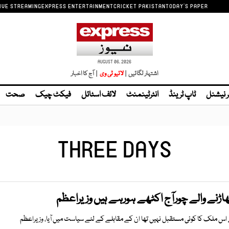
IVE STREAMING
EXPRESS ENTERTAINMENT
CRICKET PAKISTAN
TODAY'S PAPER
AUGUST 06, 2026
اشتہار لگائیں |
| آج کا اخبار
ر نیشنل
ٹاپ ٹرینڈ
انٹرٹینمنٹ
لائف اسٹائل
فیکٹ چیک
صحت
THREE DAYS
ڑنے والے چورآج اکٹھے ہورہے ہیں وزیراعظم
 ملک کا کوئی مستقبل نہیں تھا ان کے مقابلے کے لئے سیاست میں آیا، وزیراعظم