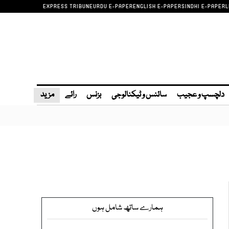
EXPRESS TRIBUNE
URDU E-PAPER
ENGLISH E-PAPER
SINDHI E-PAPER
L
دلچسپ و عجیب
سائنس و ٹیکنالوجی
بزنس
رائے
مزید
ہمارے ساتھ شامل ہوں