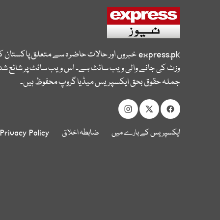
express.pk
خبروں اور حالات حاضرہ سے متعلق پاکستان 
وزٹ کی جانے والی ویب سائٹ ہے۔ اس ویب سائٹ پر شائع شدہ
جملہ حقوق بحق ایکسپریس میڈیا گروپ محفوظ ہیں۔
ایکسپریس کے بارے میں
ضابطہ اخلاق
Privacy Policy