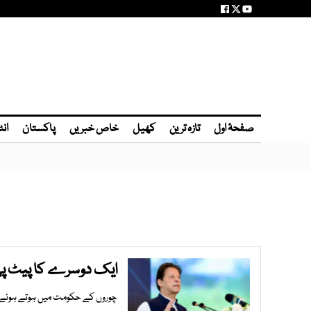
صفحۂ اول
تازہ ترین
کھیل
خاص خبریں
پاکستان
انٹ
ایک دوسرے کا پیٹ پھا
چوروں کے حکومت میں ہوتے ہوئے اس