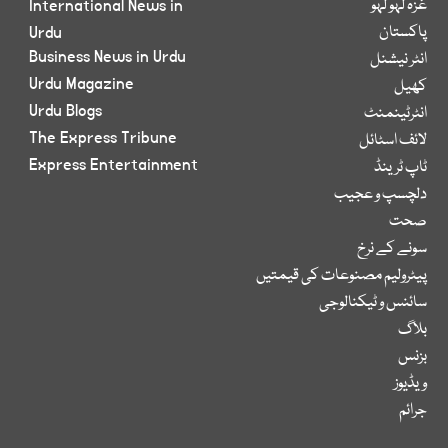
غزہ لہو لہو
International News in
پاکستان
Urdu
Business News in Urdu
انٹر نیشنل
Urdu Magazine
کھیل
Urdu Blogs
انٹرٹینمنٹ
The Express Tribune
لائف اسٹائل
Express Entertainment
ٹاپ ٹرینڈ
دلچسپ و عجیب
صحت
سونے کے نرخ
پیٹرولیم مصنوعات کی قیمتیں
سائنس و ٹیکنالوجی
بلاگ
بزنس
ویڈیوز
جرائم