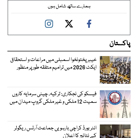
ہمارے ساتھ شامل ہوں
پاکستان
خیبرپختونخوا اسمبلی میں مراعات و استحقاق
ایکٹ 2026 میں ترامیم متفقہ طور پر منظور
فیسکو کی نجکاری: ترکیہ، چینی سرمایہ کاروں
سمیت 12 ملکی و غیر ملکی گروپ میدان میں
انٹر بورڈ کراچی بارہویں جماعت آرٹس ریگولر
کے نتائج کا اعلان