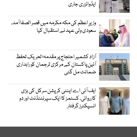
ایڈوائزری جاری
وزیرِ اعظم کی مکہ مکرمہ میں قصر الصفا آمد،
سعودی ولی عہد نے استقبال کیا
آزاد کشمیر احتجاج پر مقدمہ؛ تحریک تحفظ
آئین پاکستان کے مرکزی ترجمان کو راہداری
ضمانت مل گئی
ایف آئی اے اینٹی کرپشن سرکل کی بڑی
کارروائی، کسٹمز کا ایک سپرنٹنڈنٹ اور دو
انسپکٹرز گرفتار