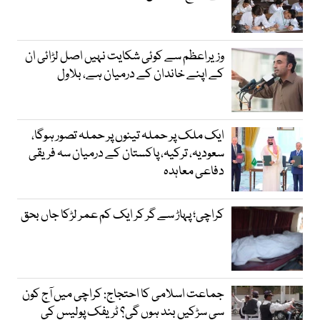
وزیراعظم سے کوئی شکایت نہیں اصل لڑائی ان
کے اپنے خاندان کے درمیان ہے، بلاول
ایک ملک پر حملہ تینوں پر حملہ تصور ہوگا،
سعودیہ، ترکیہ، پاکستان کے درمیان سہ فریقی
دفاعی معاہدہ
کراچی؛ پہاڑ سے گر کر ایک کم عمر لڑکا جاں بحق
جماعت اسلامی کا احتجاج: کراچی میں آج کون
سی سڑکیں بند ہوں گی؟ ٹریفک پولیس کی