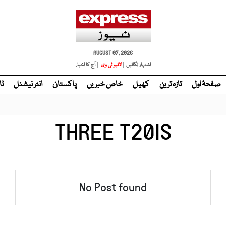
AUGUST 07, 2026
اشتہار لگائیں |
لائیو ٹی وی
| آج کا اخبار
صفحۂ اول
تازہ ترین
کھیل
خاص خبریں
پاکستان
انٹر نیشنل
ٹا
THREE T20IS
No Post found