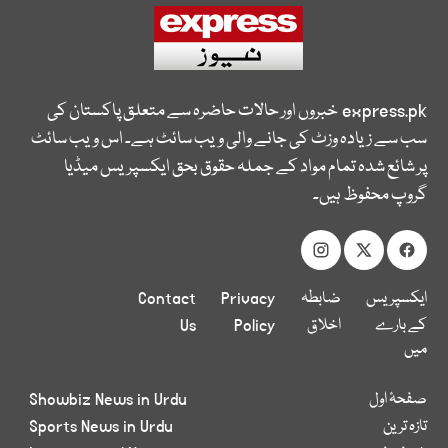
express.pk
خبروں اور حالات حاضرہ سے متعلق پاکستان کی
سب سے زیادہ وزٹ کی جانے والی ویب سائٹ ہے۔ اس ویب سائٹ
پر شائع شدہ تمام مواد کے جملہ حقوق بحق ایکسپریس میڈیا
گروپ محفوظ ہیں۔
ایکسپریس
ضابطہ
Privacy
Contact
کے بارے
اخلاق
Policy
Us
میں
صفحۂ اول
Showbiz News in Urdu
تازہ ترین
Sports News in Urdu