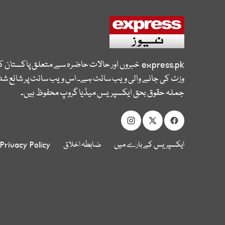
express.pk
خبروں اور حالات حاضرہ سے متعلق پاکستان 
وزٹ کی جانے والی ویب سائٹ ہے۔ اس ویب سائٹ پر شائع شدہ
جملہ حقوق بحق ایکسپریس میڈیا گروپ محفوظ ہیں۔
ایکسپریس کے بارے میں
ضابطہ اخلاق
Privacy Policy