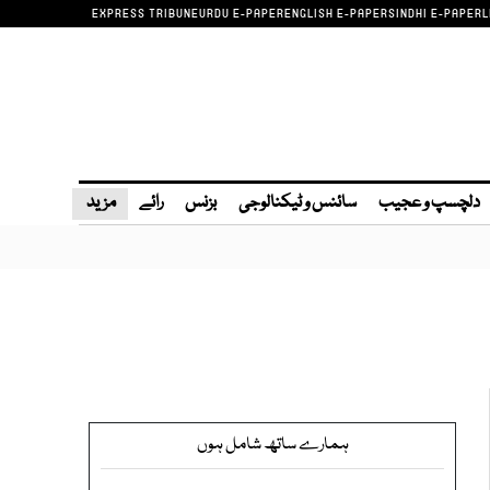
EXPRESS TRIBUNE
URDU E-PAPER
ENGLISH E-PAPER
SINDHI E-PAPER
L
دلچسپ و عجیب
سائنس و ٹیکنالوجی
بزنس
رائے
مزید
ہمارے ساتھ شامل ہوں