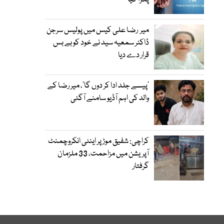
پکڑا گیا
میر رضا علی کیس میں پولیس سرجن
ڈاکٹر سمعیہ سید نے خود کو بے بس
قرار دے دیا
’پیسے جلد ادا کر دوں گا‘، میر رضا کے
والد کی اہم آڈیو سامنے آگئی
کراچی: شفیق موڑ پر اینٹی انکروچمنٹ
آپریشن میں مزاحمت، 33 ملزمان
گرفتار