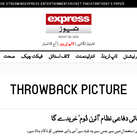
IVE STREAMING
EXPRESS ENTERTAINMENT
CRICKET PAKISTAN
TODAY'S PAPER
AUGUST 08, 2026
اشتہار لگائیں |
لائیو ٹی وی
| آج کا اخبار
ر نیشنل
ٹاپ ٹرینڈ
انٹرٹینمنٹ
لائف اسٹائل
فیکٹ چیک
صحت
THROWBACK PICTURE
ئی دفاعی نظام ’آئرن ڈوم‘ خریدے گا