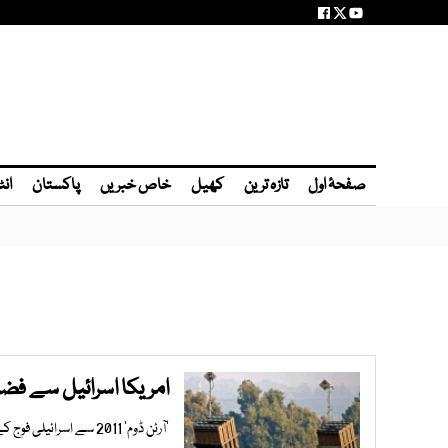
صفحۂ اول
تازہ ترین
کھیل
خاص خبریں
پاکستان
انٹ
امریکا اسرائیل سے فضا
’آرئن ڈوم‘ 2011 سے اسرائیلی فوج کے استعمال میں ہے جس سے وہ غزہ سے آنے والے حملوں کو ناکام بناتا ہے۔