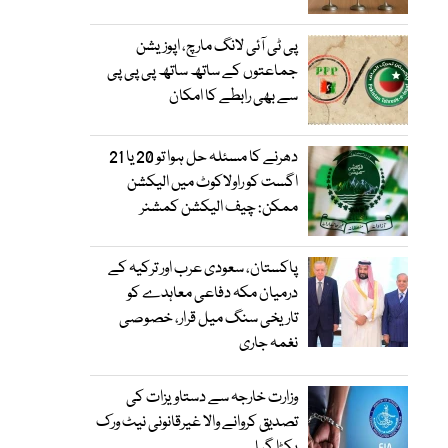
پی ٹی آئی لانگ مارچ، اپوزیشن
جماعتوں کے ساتھ ساتھ پی پی پی
سے بھی رابطے کا امکان
دھرنے کا مسئلہ حل ہوا تو 20 یا 21
اگست کو راولاکوٹ میں الیکشن
ممکن: چیف الیکشن کمشنر
پاکستان، سعودی عرب اور ترکیہ کے
درمیان مکہ دفاعی معاہدے کو
تاریخی سنگ میل قرار، خصوصی
نغمہ جاری
وزارت خارجہ سے دستاویزات کی
تصدیق کروانے والا غیرقانونی نیٹ ورک