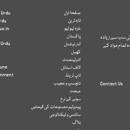
صفحۂ اول
 Urdu
تازہ ترین
rdu
غزہ لہو لہو
ws in
پاکستان
کی سب سے زیادہ
 Urdu
انٹر نیشنل
 تمام مواد کے
کھیل
انٹرٹینمنٹ
bune
لائف اسٹائل
inment
ٹاپ ٹرینڈ
دلچسپ و عجیب
Contact Us
صحت
سونے کے نرخ
پیٹرولیم مصنوعات کی قیمتیں
سائنس و ٹیکنالوجی
بلاگ