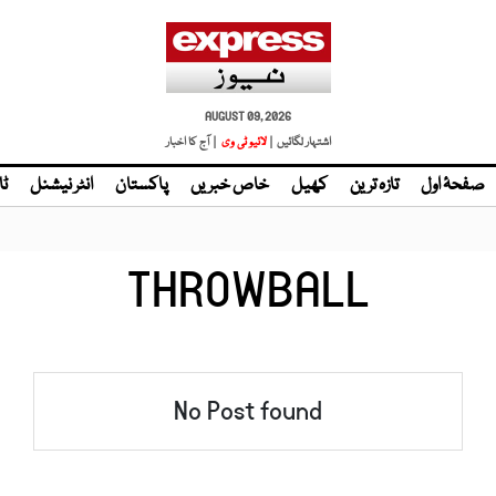
AUGUST 09, 2026
اشتہار لگائیں |
لائیو ٹی وی
| آج کا اخبار
صفحۂ اول
تازہ ترین
کھیل
خاص خبریں
پاکستان
انٹر نیشنل
ٹا
THROWBALL
No Post found