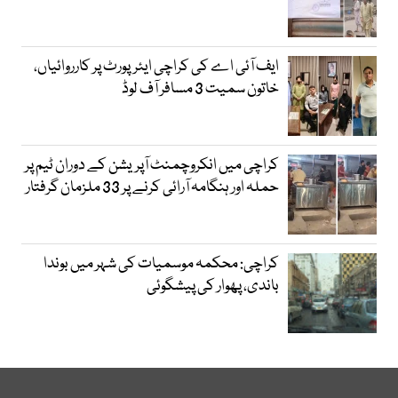
ایف آئی اے کی کراچی ایئرپورٹ پر کارروائیاں،
خاتون سمیت 3 مسافر آف لوڈ
کراچی میں انکروچمنٹ آپریشن کے دوران ٹیم پر
حملہ اور ہنگامہ آرائی کرنے پر 33 ملزمان گرفتار
کراچی: محکمہ موسمیات کی شہر میں بوندا
باندی، پھوار کی پیشگوئی