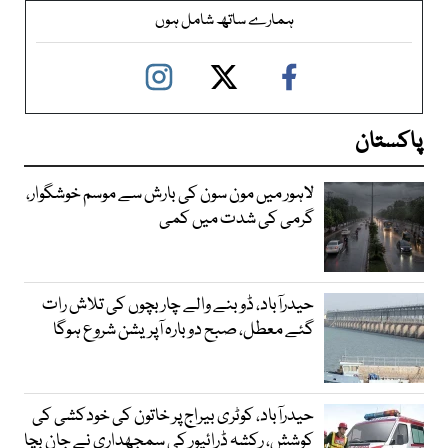
ہمارے ساتھ شامل ہوں
پاکستان
لاہور میں مون سون کی بارش سے موسم خوشگوار،
گرمی کی شدت میں کمی
حیدرآباد، ڈوبنے والے چار بچوں کی تلاش رات
گئے معطل، صبح دوبارہ آپریشن شروع ہوگا
حیدرآباد، کوٹری بیراج پر خاتون کی خودکشی کی
کوشش، رکشہ ڈرائیور کی سمجھداری نے جان بچا