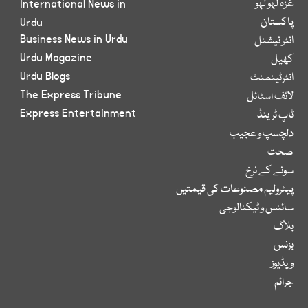
غزہ لہو لہو
International News in
پاکستان
Urdu
Business News in Urdu
انٹر نیشنل
Urdu Magazine
کھیل
Urdu Blogs
انٹرٹینمنٹ
The Express Tribune
لائف اسٹائل
Express Entertainment
ٹاپ ٹرینڈ
دلچسپ و عجیب
صحت
سونے کے نرخ
پیٹرولیم مصنوعات کی قیمتیں
سائنس و ٹیکنالوجی
بلاگ
بزنس
ویڈیوز
جرائم