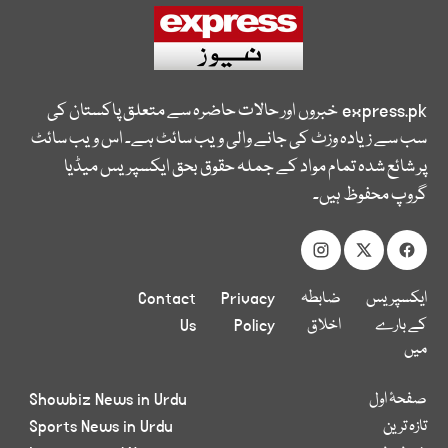
express.pk
خبروں اور حالات حاضرہ سے متعلق پاکستان کی
سب سے زیادہ وزٹ کی جانے والی ویب سائٹ ہے۔ اس ویب سائٹ
پر شائع شدہ تمام مواد کے جملہ حقوق بحق ایکسپریس میڈیا
گروپ محفوظ ہیں۔
ایکسپریس
ضابطہ
Privacy
Contact
کے بارے
اخلاق
Policy
Us
میں
صفحۂ اول
Showbiz News in Urdu
تازہ ترین
Sports News in Urdu