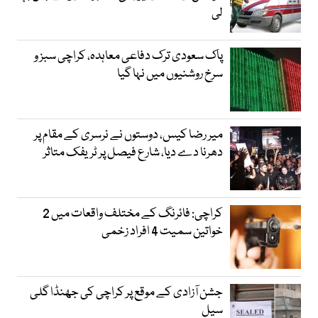
لی
پاک سعودی ترک دفاعی معاہدہ، کراچی سبز و
سرخ روشنیوں میں نہا گیا
میر رضا کیس، دوستوں نے نرسری کے مقام پر
دھرنا دے دیا، شارع فیصل پر ٹریفک متاثر
کراچی: فائرنگ کے مختلف واقعات میں 2
خواتین سمیت 4 افراد زخمی
جشن آزادی کے موقع پر کراچی کی جھنڈا گلی
سیل