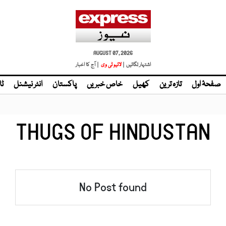
AUGUST 07, 2026
اشتہار لگائیں |
| آج کا اخبار
صفحۂ اول
تازہ ترین
کھیل
خاص خبریں
پاکستان
انٹر نیشنل
ٹا
THUGS OF HINDUSTAN
No Post found