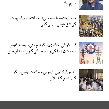
مریم نواز
خیبرپختونخوا اسمبلی؛ تاحیات بلیو پاسپورٹ
کی شق واپس لے لی گئی
فیسکو کی نجکاری: ترکیہ، چینی سرمایہ کاروں
سمیت 12 ملکی و غیر ملکی گروپ میدان میں
انٹر بورڈ کراچی بارہویں جماعت آرٹس ریگولر
کے نتائج کا اعلان