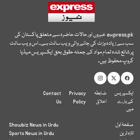
express.pk
خبروں اور حالات حاضرہ سے متعلق پاکستان کی
سب سے زیادہ وزٹ کی جانے والی ویب سائٹ ہے۔ اس ویب سائٹ
پر شائع شدہ تمام مواد کے جملہ حقوق بحق ایکسپریس میڈیا
گروپ محفوظ ہیں۔
ایکسپریس
ضابطہ
Privacy
Contact
کے بارے
اخلاق
Policy
Us
میں
صفحۂ اول
Showbiz News in Urdu
تازہ ترین
Sports News in Urdu