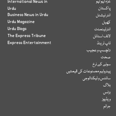
غزہ لہو لہو
International News in
پاکستان
Urdu
Business News in Urdu
انٹر نیشنل
Urdu Magazine
کھیل
Urdu Blogs
انٹرٹینمنٹ
The Express Tribune
لائف اسٹائل
Express Entertainment
ٹاپ ٹرینڈ
دلچسپ و عجیب
صحت
سونے کے نرخ
پیٹرولیم مصنوعات کی قیمتیں
سائنس و ٹیکنالوجی
بلاگ
بزنس
ویڈیوز
جرائم