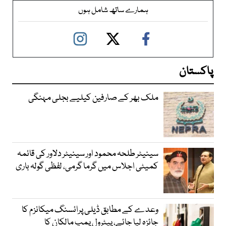
ہمارے ساتھ شامل ہوں
پاکستان
ملک بھر کے صارفین کیلیے بجلی مہنگی
سینیٹر طلحہ محمود اور سینیٹر دلاور کی قائمہ
کمیٹی اجلاس میں گرما گرمی، لفظی گولہ باری
وعدے کے مطابق ڈیلی پرائسنگ میکانزم کا
جائزہ لیا جائے، پیٹرول پمپ مالکان کا