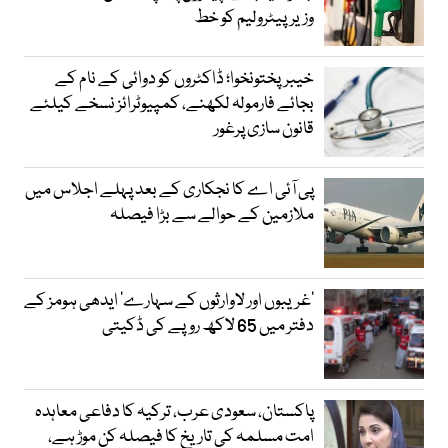
وزیرپیٹرولیم کو خط
خیبرپختونخوا؛ ڈاکٹروں کو دوائی کے نام کے
بجائے فارمولہ لکھنے، کمپیوٹرائز نسخے کیلئے
قانون سازی پرغور
پی آئی اے کا نجکاری کے بعد پہلے اجلاس میں
ملازمین کے حوالے سے بڑا فیصلہ
’غریبوں اور لاوارثوں کے سہارے‘ ایدھی ہومز کے
دفتر میں 65 لاکھ روپے کی ڈکیتی
پاکستان، سعودی عرب، ترکیہ کا دفاعی معاہدہ
امت مسلمہ کی تاریخ کا فیصلہ کن موڑ ہے،