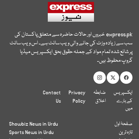
express.pk
خبروں اور حالات حاضرہ سے متعلق پاکستان کی
سب سے زیادہ وزٹ کی جانے والی ویب سائٹ ہے۔ اس ویب سائٹ
پر شائع شدہ تمام مواد کے جملہ حقوق بحق ایکسپریس میڈیا
گروپ محفوظ ہیں۔
ایکسپریس
ضابطہ
Privacy
Contact
کے بارے
اخلاق
Policy
Us
میں
صفحۂ اول
Showbiz News in Urdu
تازہ ترین
Sports News in Urdu