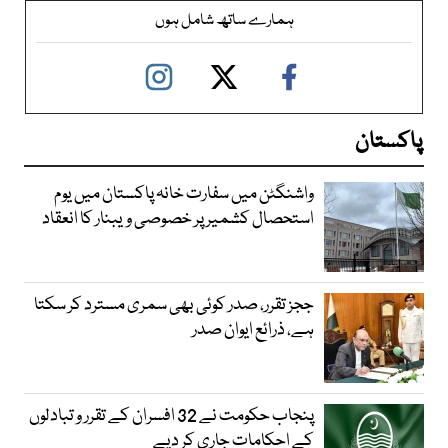
ہمارے ساتھ شامل ہوں
پاکستان
واشنگٹن میں سفارت خانہ پاکستان میں یوم
استحصال کشمیر پر خصوصی ویبنار کا انعقاد
ججز تقرر، صدر کوئی بھی سمری مسترد کر سکتا
ہے، ذرائع ایوان صدر
پنجاب حکومت نے 32 افسران کے تقرر و تبادلوں
کے احکامات جاری کر دیے