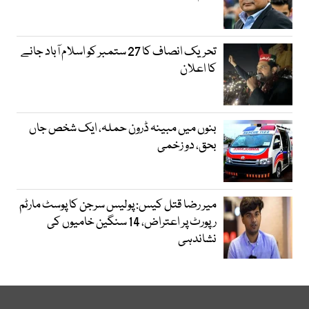
تحریک انصاف کا 27 ستمبر کو اسلام آباد جانے
کا اعلان
بنوں میں مبینہ ڈرون حملہ، ایک شخص جاں
بحق، دو زخمی
میر رضا قتل کیس: پولیس سرجن کا پوسٹ مارٹم
رپورٹ پر اعتراض، 14 سنگین خامیوں کی
نشاندہی