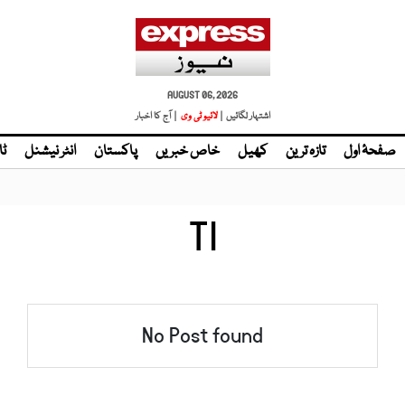
AUGUST 06, 2026
اشتہار لگائیں |
لائیو ٹی وی
| آج کا اخبار
صفحۂ اول
تازہ ترین
کھیل
خاص خبریں
پاکستان
انٹر نیشنل
ٹا
TI
No Post found