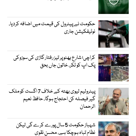
حکومت نے پیٹرول کی قیمت میں اضافہ کردیا،
نوٹیفکیشن جاری
کراچی؛ شارع بھٹو پر تیز رفتار گاڑی کی سوزوکی
پک اپ کو ٹکر، خاتون جاں بحق
پیٹرولیم لیوی بھتہ کے خلاف 7 اگست کو ملک
گیر فیصلہ کن احتجاج ہوگا، حافظ نعیم
الرحمان
شہباز حکومت 5 سال پورے کرے گی لیکن
نظام تباہ ہوچکا ہے، محسن نقوی