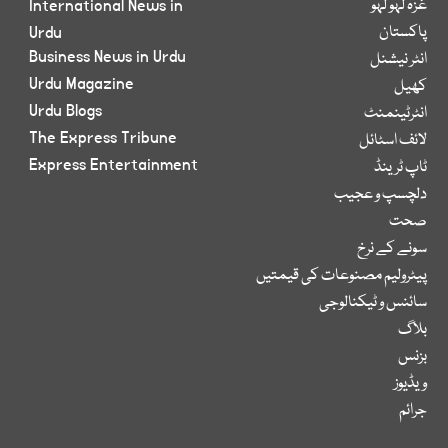
غزہ لہو لہو
International News in
پاکستان
Urdu
Business News in Urdu
انٹر نیشنل
Urdu Magazine
کھیل
Urdu Blogs
انٹرٹینمنٹ
The Express Tribune
لائف اسٹائل
Express Entertainment
ٹاپ ٹرینڈ
دلچسپ و عجیب
صحت
سونے کے نرخ
پیٹرولیم مصنوعات کی قیمتیں
سائنس و ٹیکنالوجی
بلاگ
بزنس
ویڈیوز
جرائم