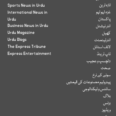
تازہ ترین
Sports News in Urdu
غزہ لہو لہو
International News in
پاکستان
Urdu
Business News in Urdu
انٹر نیشنل
Urdu Magazine
کھیل
Urdu Blogs
انٹرٹینمنٹ
The Express Tribune
لائف اسٹائل
Express Entertainment
ٹاپ ٹرینڈ
دلچسپ و عجیب
صحت
سونے کے نرخ
پیٹرولیم مصنوعات کی قیمتیں
سائنس و ٹیکنالوجی
بلاگ
بزنس
ویڈیوز