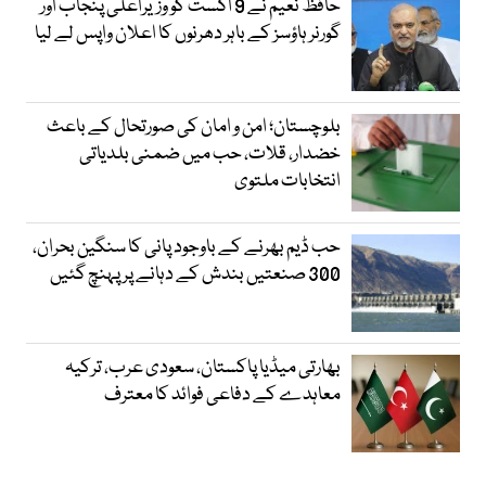
حافظ نعیم نے 9 اگست کو وزیراعلیٰ پنجاب اور
گورنر ہاؤسز کے باہر دھرنوں کا اعلان واپس لے لیا
بلوچستان؛ امن و امان کی صورتحال کے باعث
خضدار، قلات، حب میں ضمنی بلدیاتی
انتخابات ملتوی
حب ڈیم بھرنے کے باوجود پانی کا سنگین بحران،
300 صنعتیں بندش کے دہانے پر پہنچ گئیں
بھارتی میڈیا پاکستان، سعودی عرب، ترکیہ
معاہدے کے دفاعی فوائد کا معترف