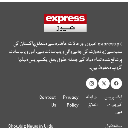
express.pk
خبروں اور حالات حاضرہ سے متعلق پاکستان کی
سب سے زیادہ وزٹ کی جانے والی ویب سائٹ ہے۔ اس ویب سائٹ
پر شائع شدہ تمام مواد کے جملہ حقوق بحق ایکسپریس میڈیا
گروپ محفوظ ہیں۔
ایکسپریس
ضابطہ
Privacy
Contact
کے بارے
اخلاق
Policy
Us
میں
صفحۂ اول
Showbiz News in Urdu