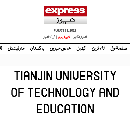
AUGUST 09, 2026
اشتہار لگائیں |
| آج کا اخبار
صفحۂ اول
تازہ ترین
کھیل
خاص خبریں
پاکستان
انٹر نیشنل
ٹا
TIANJIN UNIVERSITY
OF TECHNOLOGY AND
EDUCATION