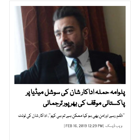
پلوامہ حملہ اداکار شان کی سوشل میڈیا پر
پاکستانی موقف کی بھرپور ترجمانی
’’ظلم رہے اورامن بھی ہو کیا ممکن ہے تم ہی کہو‘‘، اداکار شان کی ٹوئٹ
ویب ڈیسک
| FEB 16, 2019 12:29 PM |