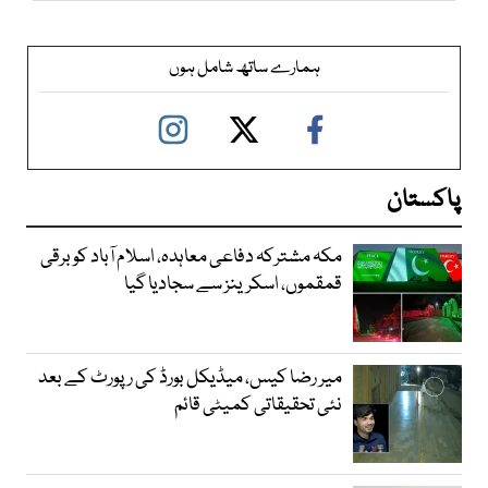
ہمارے ساتھ شامل ہوں
پاکستان
مکہ مشترکہ دفاعی معاہدہ، اسلام آباد کو برقی
قمقموں، اسکرینز سے سجادیا گیا
میر رضا کیس، میڈیکل بورڈ کی رپورٹ کے بعد
نئی تحقیقاتی کمیٹی قائم