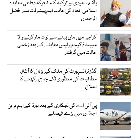
پاک، سعودی اور ترکیہ کا مشترکہ دفاعی معاہدہ
اسلامی اتحاد کی جانب اہم پیشرفت ہے، فضل
الرحمان
کراچی میں ماں بیٹے سے لوٹ مار کرنے والا
مبینہ ڈکیت پولیس مقابلے کے بعد زخمی
حالت میں گرفتار
گڈز ٹرانسپورٹ کی ملک گیر ہڑتال کا آغاز،
مطالبات کی منظوری تک جاری رکھنے کا
اعلان
پی آئی اے کی نجکاری کے بعد بورڈ کے اہم ترین
اجلاس میں بڑے فیصلے