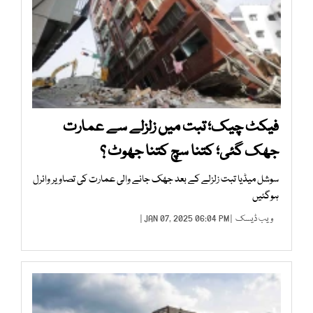
فیکٹ چیک؛ تبت میں زلزلے سے عمارت
جھک گئی؛ کتنا سچ کتنا جھوٹ ؟
سوشل میڈیا تبت زلزلے کے بعد جھک جانے والی عمارت کی تصاویر وائرل
ہوگئیں
ویب ڈیسک
| JAN 07, 2025 06:04 PM |