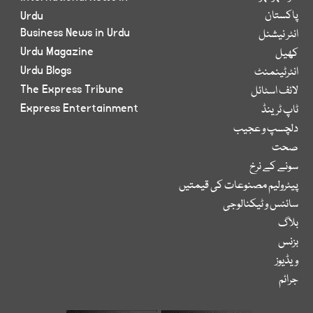
پاکستان
Urdu
Business News in Urdu
انٹر نیشنل
Urdu Magazine
کھیل
Urdu Blogs
انٹرٹینمنٹ
The Express Tribune
لائف اسٹائل
Express Entertainment
ٹاپ ٹرینڈ
دلچسپ و عجیب
صحت
سونے کے نرخ
پیٹرولیم مصنوعات کی قیمتیں
سائنس و ٹیکنالوجی
بلاگ
بزنس
ویڈیوز
جرائم