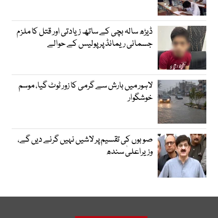
ڈیڑھ سالہ بچی کے ساتھ زیادتی اور قتل کا ملزم
جسمانی ریمانڈ پر پولیس کے حوالے
لاہور میں بارش سے گرمی کا زور ٹوٹ گیا، موسم
خوشگوار
صوبوں کی تقسیم پر لاشیں نہیں گرنے دیں گے،
وزیراعلیٰ سندھ