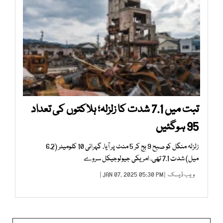
تبت میں 7.1 شدت کا زلزلہ؛ ہلاکتوں کی تعداد
95 ہوگئیں
زلزلہ منگل کو صبح 9 بج کر 5 منٹ پر آیا، گہرائی 10 کلومیٹر (6.2
میل) شدت 7.1 تھی، امریکی جیولوجیکل سروے
ویب ڈیسک
| JAN 07, 2025 05:30 PM |