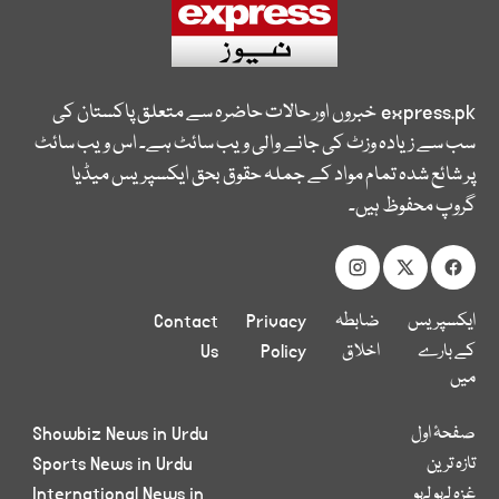
express.pk
خبروں اور حالات حاضرہ سے متعلق پاکستان کی
سب سے زیادہ وزٹ کی جانے والی ویب سائٹ ہے۔ اس ویب سائٹ
پر شائع شدہ تمام مواد کے جملہ حقوق بحق ایکسپریس میڈیا
گروپ محفوظ ہیں۔
ایکسپریس
ضابطہ
Privacy
Contact
کے بارے
اخلاق
Policy
Us
میں
صفحۂ اول
Showbiz News in Urdu
تازہ ترین
Sports News in Urdu
غزہ لہو لہو
International News in