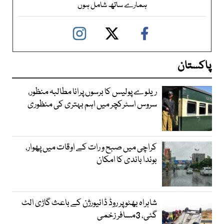
ہمارے ساتھ شامل ہوں
پاکستان
ریلوے پولیس کا برسوں پرانا مطالبہ منظور،
سروس اسٹرکچر میں اہم بہتری کی منظوری
کراچی میں صبح و رات کے اوقات میں پھوار،
بوندا باندی کا امکان
شاہراہ بھٹو پر روڈ ڈائیورژن کے باعث گاڑی الٹ
گئی، 3مسافر زخمی