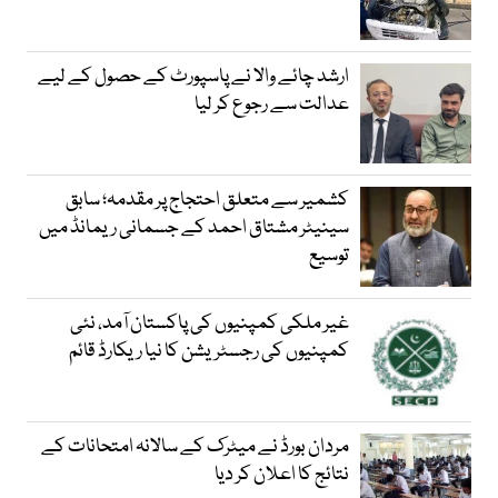
ارشد چائے والا نے پاسپورٹ کے حصول کے لیے
عدالت سے رجوع کر لیا
کشمیر سے متعلق احتجاج پر مقدمہ؛ سابق
سینیٹر مشتاق احمد کے جسمانی ریمانڈ میں
توسیع
غیر ملکی کمپنیوں کی پاکستان آمد، نئی
کمپنیوں کی رجسٹریشن کا نیا ریکارڈ قائم
مردان بورڈ نے میٹرک کے سالانہ امتحانات کے
نتائج کا اعلان کر دیا