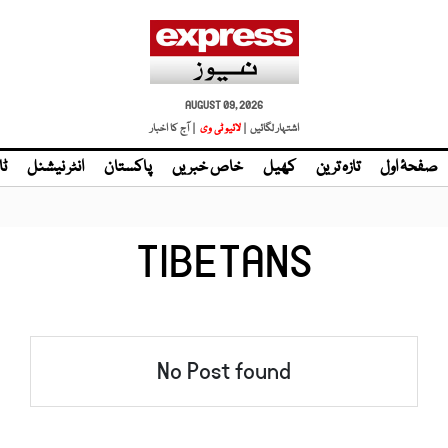
AUGUST 09, 2026
اشتہار لگائیں |
لائیو ٹی وی
| آج کا اخبار
صفحۂ اول
تازہ ترین
کھیل
خاص خبریں
پاکستان
انٹر نیشنل
ٹا
TIBETANS
No Post found