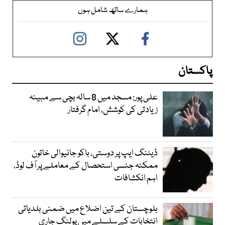
ہمارے ساتھ شامل ہوں
پاکستان
علی پور: مسجد میں 8 سالہ بچی سے مبینہ
زیادتی کی کوشش، امام گرفتار
ڈیٹنگ ایپ پر دوستی، باکو جانیوالی خاتون
ممکنہ جنسی استحصال کے معاملے پر آف لوڈ،
اہم انکشافات
بلوچستان کے تین اضلاع میں ضمنی بلدیاتی
انتخابات کے سلسلے میں پولنگ جاری