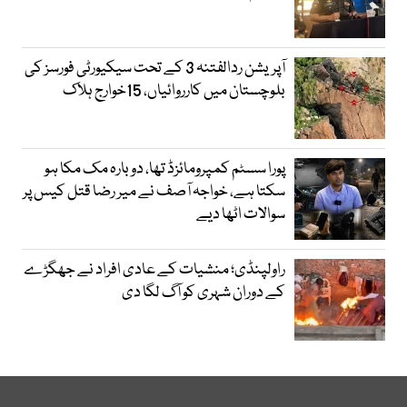
آپریشن ردالفتنہ 3 کے تحت سیکیورٹی فورسز کی
بلوچستان میں کارروائیاں، 15خوارج ہلاک
پورا سسٹم کمپرومائزڈ تھا، دوبارہ مک مکا ہو
سکتا ہے، خواجہ آصف نے میر رضا قتل کیس پر
سوالات اٹھا دیے
راولپنڈی؛ منشیات کے عادی افراد نے جھگڑے
کے دوران شہری کو آگ لگا دی