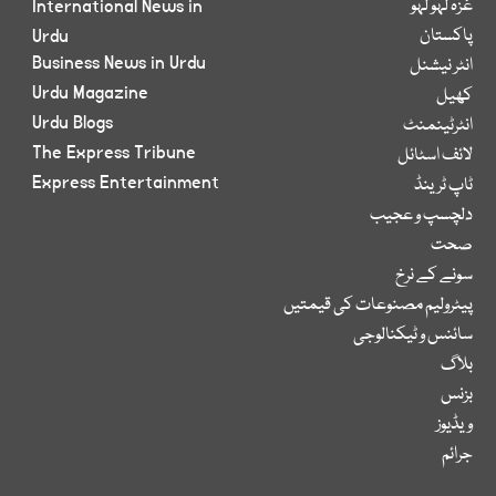
غزہ لہو لہو
International News in
پاکستان
Urdu
Business News in Urdu
انٹر نیشنل
Urdu Magazine
کھیل
Urdu Blogs
انٹرٹینمنٹ
The Express Tribune
لائف اسٹائل
Express Entertainment
ٹاپ ٹرینڈ
دلچسپ و عجیب
صحت
سونے کے نرخ
پیٹرولیم مصنوعات کی قیمتیں
سائنس و ٹیکنالوجی
بلاگ
بزنس
ویڈیوز
جرائم