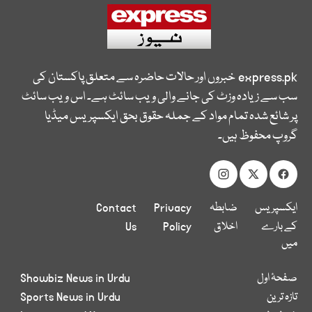
express.pk
خبروں اور حالات حاضرہ سے متعلق پاکستان کی
سب سے زیادہ وزٹ کی جانے والی ویب سائٹ ہے۔ اس ویب سائٹ
پر شائع شدہ تمام مواد کے جملہ حقوق بحق ایکسپریس میڈیا
گروپ محفوظ ہیں۔
ایکسپریس
ضابطہ
Privacy
Contact
کے بارے
اخلاق
Policy
Us
میں
صفحۂ اول
Showbiz News in Urdu
تازہ ترین
Sports News in Urdu