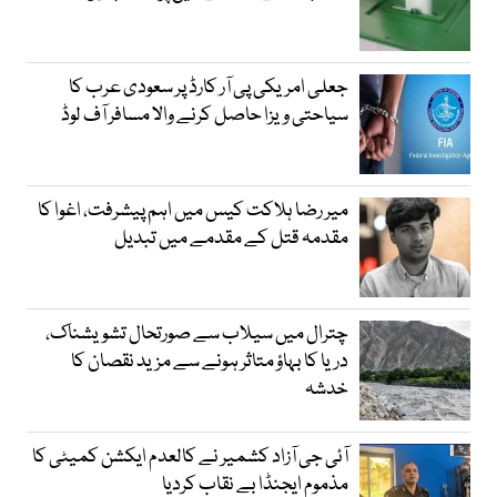
جعلی امریکی پی آر کارڈ پر سعودی عرب کا
سیاحتی ویزا حاصل کرنے والا مسافر آف لوڈ
میر رضا ہلاکت کیس میں اہم پیشرفت، اغوا کا
مقدمہ قتل کے مقدمے میں تبدیل
چترال میں سیلاب سے صورتحال تشویشناک،
دریا کا بہاؤ متاثر ہونے سے مزید نقصان کا
خدشہ
آئی جی آزاد کشمیر نے کالعدم ایکشن کمیٹی کا
مذموم ایجنڈا بے نقاب کردیا