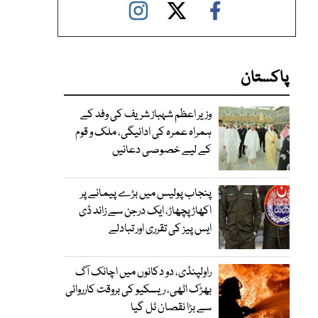
پاکستان
وزیر اعظم شہباز شریف کی وفد کے
ہمراہ عمرہ کی ادائیگی، ملک و قوم
کے لیے خصوصی دعائیں
پنجاب پولیس میں بڑے پیمانے پر
اکھاڑ پچھاڑ، ایک درجن سے زائد ڈی
ایس پیز کی تقرری اور تبادلے
راولپنڈی، دو دکانوں میں اچانک آگ
بھڑک اٹھی، ریسکیو کی بروقت کارروائی
سے بڑا نقصان ٹل گیا