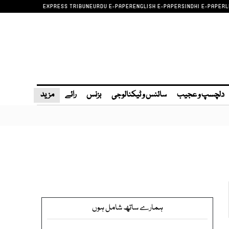
EXPRESS TRIBUNE
URDU E-PAPER
ENGLISH E-PAPER
SINDHI E-PAPER
L
دلچسپ و عجیب
سائنس و ٹیکنالوجی
بزنس
رائے
مزید
ہمارے ساتھ شامل ہوں