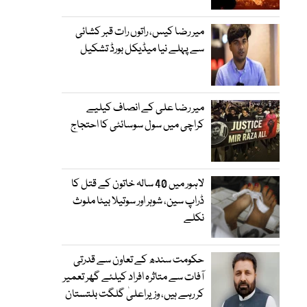
میر رضا کیس، راتوں رات قبر کشائی
سے پہلے نیا میڈیکل بورڈ تشکیل
میر رضا علی کے انصاف کیلیے
کراچی میں سول سوسائٹی کا احتجاج
لاہور میں 40 سالہ خاتون کے قتل کا
ڈراپ سین، شوہر اور سوتیلا بیٹا ملوث
نکلے
حکومت سندھ کے تعاون سے قدرتی
آفات سے متاثرہ افراد کیلئے گھر تعمیر
کر رہے ہیں، وزیراعلیٰ گلگت بلتستان