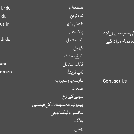
صفحۂ اول
 Urdu
تازہ ترین
rdu
غزہ لہو لہو
ws in
پاکستان
کی سب سے زیادہ
 Urdu
انٹر نیشنل
 تمام مواد کے
کھیل
انٹرٹینمنٹ
bune
لائف اسٹائل
inment
ٹاپ ٹرینڈ
دلچسپ و عجیب
Contact Us
صحت
سونے کے نرخ
پیٹرولیم مصنوعات کی قیمتیں
سائنس و ٹیکنالوجی
بلاگ
بزنس