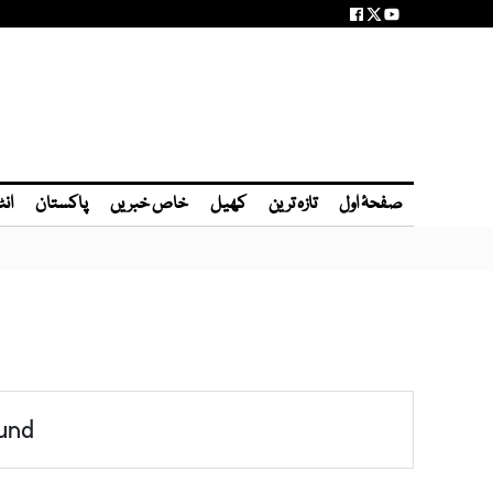
صفحۂ اول
تازہ ترین
کھیل
خاص خبریں
پاکستان
انٹ
und