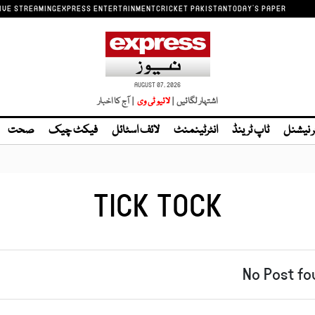
IVE STREAMING
EXPRESS ENTERTAINMENT
CRICKET PAKISTAN
TODAY'S PAPER
AUGUST 07, 2026
اشتہار لگائیں |
| آج کا اخبار
ر نیشنل
ٹاپ ٹرینڈ
انٹرٹینمنٹ
لائف اسٹائل
فیکٹ چیک
صحت
TICK TOCK
No Post fo