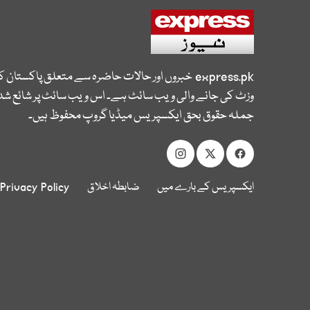
express.pk
خبروں اور حالات حاضرہ سے متعلق پاکستان 
وزٹ کی جانے والی ویب سائٹ ہے۔ اس ویب سائٹ پر شائع شدہ
جملہ حقوق بحق ایکسپریس میڈیا گروپ محفوظ ہیں۔
ایکسپریس کے بارے میں
ضابطہ اخلاق
Privacy Policy