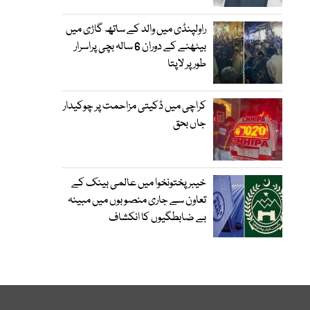
راولپنڈی میں والد کے ساتھ گاڑی میں
بیٹھنے کے دوران 6 سالہ بچی پراسرار
طور پر لاپتا
کراچی میں ڈکیتی مزاحمت پر چوکیدار
جاں بحق
خیبرپختونخوا میں عالمی بینک کے
تعاون سے جاری منصوبوں میں مبینہ
بے ضابطگیوں کا انکشاف