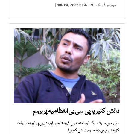
اسپورٹس ڈیسک
| NOV 04, 2025 01:07 PM |
دانش کنیریا پی سی بی انتظامیہ پر برہم
سال میں صرف ایک ٹورنامنٹ ہی کھیلتا ہوں اور وہ بھی پرائیویٹ ایونٹ
کھیلنے نہیں دیا جا رہا، دانش کنیریا