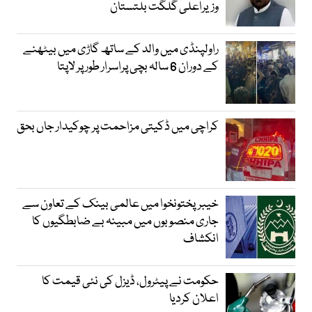
وزیراعلیٰ گلگت بلتستان
راولپنڈی میں والد کے ساتھ گاڑی میں بیٹھنے
کے دوران 6 سالہ بچی پراسرار طور پر لاپتا
کراچی میں ڈکیتی مزاحمت پر چوکیدار جاں بحق
خیبرپختونخوا میں عالمی بینک کے تعاون سے
جاری منصوبوں میں مبینہ بے ضابطگیوں کا
انکشاف
حکومت نے پیٹرول، ڈیزل کی نئی قیمت کا
اعلان کردیا