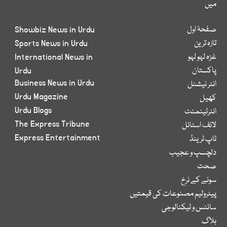
میں
صفحۂ اول
Showbiz News in Urdu
تازہ ترین
Sports News in Urdu
غزہ لہو لہو
International News in
پاکستان
Urdu
Business News in Urdu
انٹر نیشنل
Urdu Magazine
کھیل
Urdu Blogs
انٹرٹینمنٹ
The Express Tribune
لائف اسٹائل
Express Entertainment
ٹاپ ٹرینڈ
دلچسپ و عجیب
صحت
سونے کے نرخ
پیٹرولیم مصنوعات کی قیمتیں
سائنس و ٹیکنالوجی
بلاگ