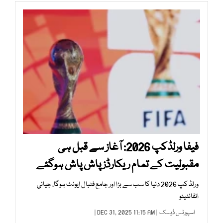
فیفا ورلڈکپ 2026: آغاز سے قبل ہی
مقبولیت کے تمام ریکارڈز پاش پاش ہوگئے
ورلڈ کپ 2026 دنیا کا سب سے بڑا اور جامع فٹبال ایونٹ ہوگا، جیانی
انفانٹینو
اسپورٹس ڈیسک
| DEC 31, 2025 11:15 AM |