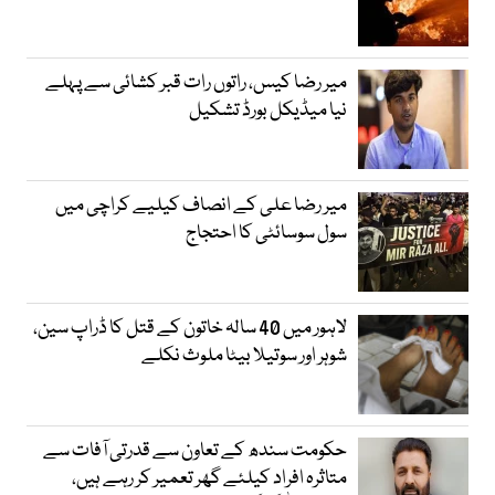
میر رضا کیس، راتوں رات قبر کشائی سے پہلے
نیا میڈیکل بورڈ تشکیل
میر رضا علی کے انصاف کیلیے کراچی میں
سول سوسائٹی کا احتجاج
لاہور میں 40 سالہ خاتون کے قتل کا ڈراپ سین،
شوہر اور سوتیلا بیٹا ملوث نکلے
حکومت سندھ کے تعاون سے قدرتی آفات سے
متاثرہ افراد کیلئے گھر تعمیر کر رہے ہیں،