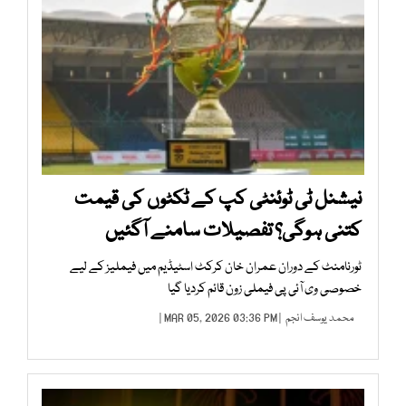
نیشنل ٹی ٹوئنٹی کپ کے ٹکٹوں کی قیمت
کتنی ہوگی؟ تفصیلات سامنے آگئیں
ٹورنامنٹ کے دوران عمران خان کرکٹ اسٹیڈیم میں فیملیز کے لیے
خصوصی وی آئی پی فیملی زون قائم کردیا گیا
محمد یوسف انجم
| MAR 05, 2026 03:36 PM |