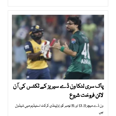
پاک سری لنکا ون ڈے سیریز کے ٹکٹس کی آن
لائن فروخت شروع
ون ڈے میچز 11، 13 اور 15 نومبر کو راولپنڈی کرکٹ اسٹیڈیم میں شیڈول
ہیں