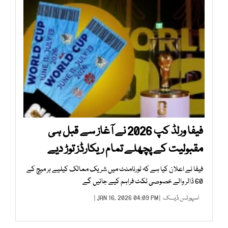
فیفا ورلڈ کپ 2026 نے آغاز سے قبل ہی
مقبولیت کے پچھلے تمام ریکارڈز توڑ دیے
فیفا نے اعلان کیا ہے کہ ٹورنامنٹ میں شریک ممالک کیلیے ہر میچ کے
60 ڈالر والے خصوصی ٹکٹ فراہم کیے جائیں گے
اسپورٹس ڈیسک
| JAN 16, 2026 04:09 PM |