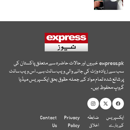
express.pk
خبروں اور حالات حاضرہ سے متعلق پاکستان کی
سب سے زیادہ وزٹ کی جانے والی ویب سائٹ ہے۔ اس ویب سائٹ
پر شائع شدہ تمام مواد کے جملہ حقوق بحق ایکسپریس میڈیا
گروپ محفوظ ہیں۔
ایکسپریس
ضابطہ
Privacy
Contact
کے بارے
اخلاق
Policy
Us