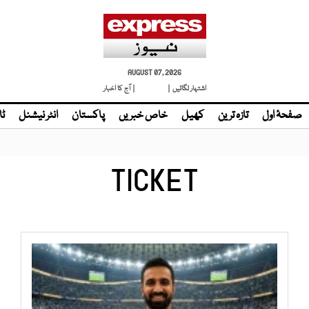
AUGUST 07, 2026
اشتہار لگائیں |
لائیو ٹی وی
| آج کا اخبار
صفحۂ اول
تازہ ترین
کھیل
خاص خبریں
پاکستان
انٹر نیشنل
ٹا
TICKET