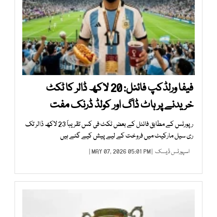
فیفا ورلڈکپ فائنل: 20 لاکھ ڈالر کا ٹکٹ
خریدنے پر ہاٹ ڈاگ اور کولڈ ڈرنک مفت
رپورٹس کے مطابق فائنل کے بعض ٹکٹ فی کس تقریباً 23 لاکھ ڈالر تک
ری سیل مارکیٹ میں فروخت کے لیے پیش کیے گئے ہیں
اسپورٹس ڈیسک
| MAY 07, 2026 05:01 PM |