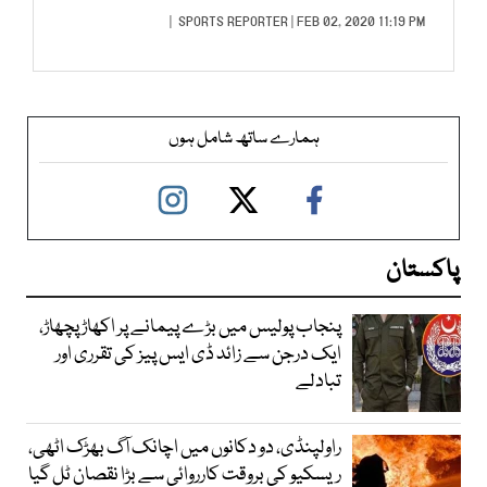
SPORTS REPORTER
| FEB 02, 2020 11:19 PM |
ہمارے ساتھ شامل ہوں
پاکستان
پنجاب پولیس میں بڑے پیمانے پر اکھاڑ پچھاڑ،
ایک درجن سے زائد ڈی ایس پیز کی تقرری اور
تبادلے
راولپنڈی، دو دکانوں میں اچانک آگ بھڑک اٹھی،
ریسکیو کی بروقت کارروائی سے بڑا نقصان ٹل گیا