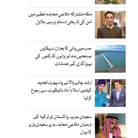
مکہ مشترکہ دفاعی معاہدہ خطے میں
امن کی تاریخی دستاویز ہے، بلاول
حب میں پانی کا بحران؛سیکڑوں
صنعتیں بند اور ہزاروں کارکنوں کی
بیروزگاری کے خدشات
ارشد چائے والا نے پاسپورٹ تجدید
کیلئے اسلام آباد ہائیکورٹ سے رجوع
کرلیا
سعودی عرب، پاکستان اور ترکیہ کے
درمیان دفاعی معاہدے پر سعودی وزیر
کا بیان