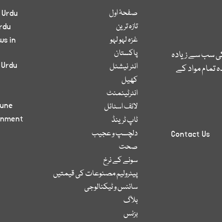
صفحۂ اول
 Urdu
تازہ ترین
rdu
غزہ لہو لہو
ws in
پاکستان
کی سب سے زیادہ
 Urdu
انٹر نیشنل
 تمام مواد کے
کھیل
انٹرٹینمنٹ
bune
لائف اسٹائل
inment
ٹاپ ٹرینڈ
دلچسپ و عجیب
Contact Us
صحت
سونے کے نرخ
پیٹرولیم مصنوعات کی قیمتیں
سائنس و ٹیکنالوجی
بلاگ
بزنس