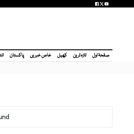
صفحۂ اول
تازہ ترین
کھیل
خاص خبریں
پاکستان
انٹ
und