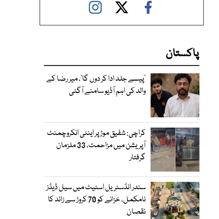
پاکستان
’پیسے جلد ادا کر دوں گا‘، میر رضا کے
والد کی اہم آڈیو سامنے آگئی
کراچی: شفیق موڑ پر اینٹی انکروچمنٹ
آپریشن میں مزاحمت، 33 ملزمان
گرفتار
سندر انڈسٹریل اسٹیٹ میں سیل ڈیڈز
نامکمل، خزانے کو 70 کروڑ سے زائد کا
نقصان