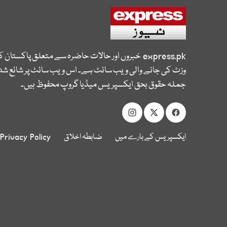
express.pk
خبروں اور حالات حاضرہ سے متعلق پاکستان 
وزٹ کی جانے والی ویب سائٹ ہے۔ اس ویب سائٹ پر شائع شدہ
جملہ حقوق بحق ایکسپریس میڈیا گروپ محفوظ ہیں۔
ایکسپریس کے بارے میں
ضابطہ اخلاق
Privacy Policy