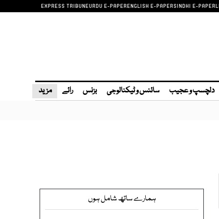
EXPRESS TRIBUNE
URDU E-PAPER
ENGLISH E-PAPER
SINDHI E-PAPER
L
دلچسپ و عجیب
سائنس و ٹیکنالوجی
بزنس
رائے
مزید
ہمارے ساتھ شامل ہوں