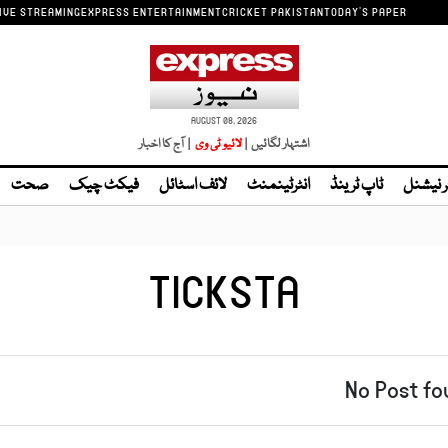
IVE STREAMING
EXPRESS ENTERTAINMENT
CRICKET PAKISTAN
TODAY'S PAPER
AUGUST 08, 2026
اشتہار لگائیں |
| آج کا اخبار
ر نیشنل
ٹاپ ٹرینڈ
انٹرٹینمنٹ
لائف اسٹائل
فیکٹ چیک
صحت
TICKSTA
No Post fo