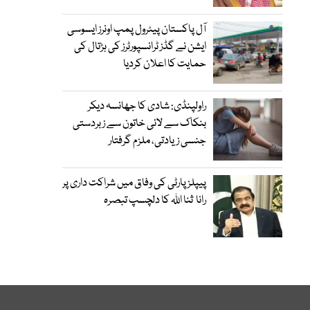
آل پاکستان پیٹرول پمپ اونرز ایسوسی
ایشن نے گڈز ٹرانسپورٹرز کی ہڑتال کی
حمایت کا اعلان کردیا
راولپنڈی: شادی کا جھانسہ دیکر
بنکاک سے لائی خاتون سے زبردستی
جنسی زیادتی، ملزم گرفتار
پیپلز پارٹی کی وفاق میں شراکت داری پر
رانا ثنا اللہ کا دلچسپ تبصرہ