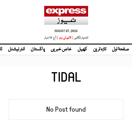
AUGUST 07, 2026
اشتہار لگائیں |
لائیو ٹی وی
| آج کا اخبار
صفحۂ اول
تازہ ترین
کھیل
خاص خبریں
پاکستان
انٹر نیشنل
ٹا
TIDAL
No Post found