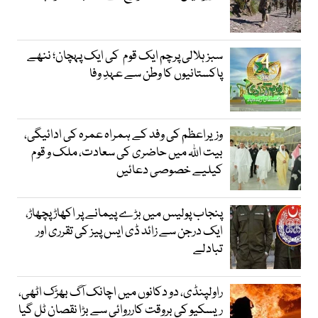
سبز ہلالی پرچم ایک قوم کی ایک پہچان؛ ننھے
پاکستانیوں کا وطن سے عہدِ وفا
وزیراعظم کی وفد کے ہمراہ عمرہ کی ادائیگی،
بیت اللہ میں حاضری کی سعادت، ملک و قوم
کیلیے خصوصی دعائیں
پنجاب پولیس میں بڑے پیمانے پر اکھاڑ پچھاڑ،
ایک درجن سے زائد ڈی ایس پیز کی تقرری اور
تبادلے
راولپنڈی، دو دکانوں میں اچانک آگ بھڑک اٹھی،
ریسکیو کی بروقت کارروائی سے بڑا نقصان ٹل گیا