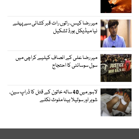
میر رضا کیس، راتوں رات قبر کشائی سے پہلے
نیا میڈیکل بورڈ تشکیل
میر رضا علی کے انصاف کیلیے کراچی میں
سول سوسائٹی کا احتجاج
لاہور میں 40 سالہ خاتون کے قتل کا ڈراپ سین،
شوہر اور سوتیلا بیٹا ملوث نکلے