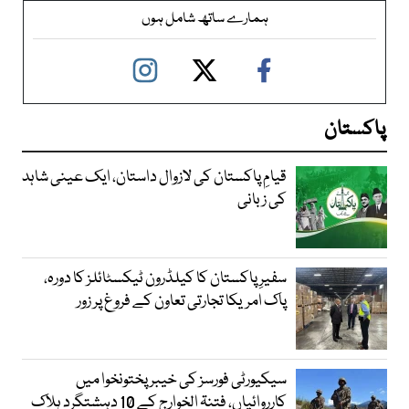
ہمارے ساتھ شامل ہوں
پاکستان
قیامِ پاکستان کی لازوال داستان، ایک عینی شاہد
کی زبانی
سفیرِ پاکستان کا کیلڈرون ٹیکسٹائلز کا دورہ،
پاک امریکا تجارتی تعاون کے فروغ پر زور
سیکیورٹی فورسز کی خیبر پختونخوا میں
کارروائیاں، فتنۃ الخوارج کے 10 دہشتگرد ہلاک