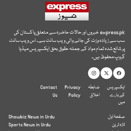
express.pk
خبروں اور حالات حاضرہ سے متعلق پاکستان کی
سب سے زیادہ وزٹ کی جانے والی ویب سائٹ ہے۔ اس ویب سائٹ
پر شائع شدہ تمام مواد کے جملہ حقوق بحق ایکسپریس میڈیا
گروپ محفوظ ہیں۔
ایکسپریس
ضابطہ
Privacy
Contact
کے بارے
اخلاق
Policy
Us
میں
صفحۂ اول
Showbiz News in Urdu
تازہ ترین
Sports News in Urdu