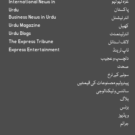
غزہ لہو لہو
International News in
پاکستان
Urdu
Business News in Urdu
انٹر نیشنل
Urdu Magazine
کھیل
Urdu Blogs
انٹرٹینمنٹ
The Express Tribune
لائف اسٹائل
Express Entertainment
ٹاپ ٹرینڈ
دلچسپ و عجیب
صحت
سونے کے نرخ
پیٹرولیم مصنوعات کی قیمتیں
سائنس و ٹیکنالوجی
بلاگ
بزنس
ویڈیوز
جرائم