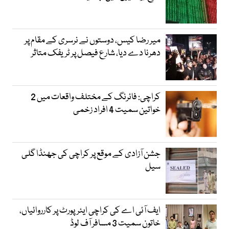
میر رضا کیس، دوستوں نے نرسری کے مقام پر
دھرنا دے دیا، شارع فیصل پر ٹریفک متاثر
کراچی: فائرنگ کے مختلف واقعات میں 2
خواتین سمیت 4 افراد زخمی
جشن آزادی کے موقع پر کراچی کی جھنڈا گلی
سیل
ایف آئی اے کی کراچی ایئرپورٹ پر کارروائیاں،
خاتون سمیت 3 مسافر آف لوڈ