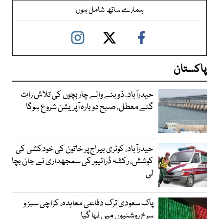
ہمارے ساتھ شامل ہوں
پاکستان
حیدرآباد، ڈوبنے والے چار بچوں کی تلاش رات
گئے معطل، صبح دوبارہ آپریشن شروع ہوگا
حیدرآباد، کوٹری بیراج پر خاتون کی خودکشی کی
کوشش، رکشہ ڈرائیور کی سمجھداری نے جان بچا
لی
پاک سعودی ترک دفاعی معاہدہ، کراچی سبز و
سرخ روشنیوں میں نہا گیا