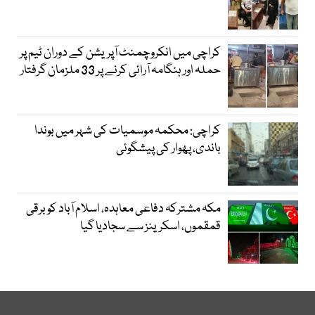
کراچی میں انکروچمنٹ آپریشن کے دوران ٹیم پر
حملہ اور ہنگامہ آرائی کرنے پر 33 ملزمان گرفتار
کراچی: محکمہ موسمیات کی شہر میں بوندا
باندی، پھوار کی پیشگوئی
مکہ مشترکہ دفاعی معاہدہ، اسلام آباد کو برقی
قمقموں، اسکرینز سے سجادیا گیا