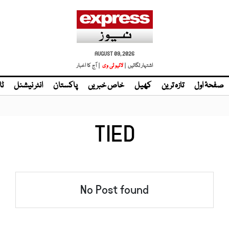
AUGUST 09, 2026
اشتہار لگائیں |
لائیو ٹی وی
| آج کا اخبار
صفحۂ اول
تازہ ترین
کھیل
خاص خبریں
پاکستان
انٹر نیشنل
ٹا
TIED
No Post found