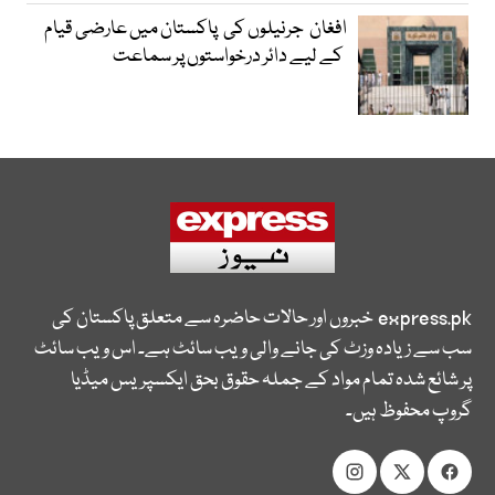
افغان جرنیلوں کی پاکستان میں عارضی قیام
کے لیے دائر درخواستوں پر سماعت
express.pk
خبروں اور حالات حاضرہ سے متعلق پاکستان کی
سب سے زیادہ وزٹ کی جانے والی ویب سائٹ ہے۔ اس ویب سائٹ
پر شائع شدہ تمام مواد کے جملہ حقوق بحق ایکسپریس میڈیا
گروپ محفوظ ہیں۔