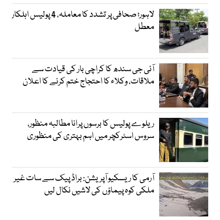
لاہور؛ صحافی پر تشدد کا معاملہ، 4 پولیس اہلکار
معطل
آئی جی سندھ کا کراچی بار کی قیادت سے
ملاقات، وکلاء کا احتجاج ختم کرنے کا اعلان
ریلوے پولیس کا برسوں پرانا مطالبہ منظور،
سروس اسٹرکچر میں اہم بہتری کی منظوری
آرمی کا ریسکیو آپریشن: براڈ پیک سے سات غیر
ملکی کوہ پیماؤں کی لاشیں نکال لیں