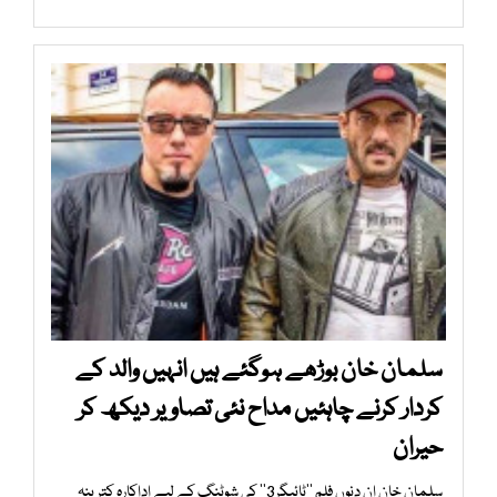
سلمان خان بوڑھے ہوگئے ہیں انہیں والد کے
کردار کرنے چاہئیں مداح نئی تصاویر دیکھ کر
حیران
سلمان خان ان دنوں فلم ’’ٹائیگر3‘‘ کی شوٹنگ کے لیے اداکارہ کترینہ