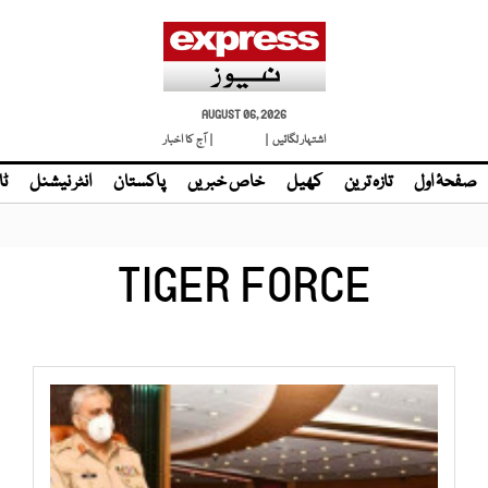
AUGUST 06, 2026
اشتہار لگائیں |
لائیو ٹی وی
| آج کا اخبار
صفحۂ اول
تازہ ترین
کھیل
خاص خبریں
پاکستان
انٹر نیشنل
ٹا
TIGER FORCE