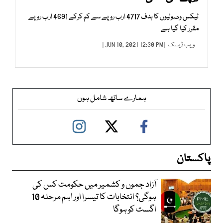
ٹیکس وصولیوں کا ہدف 4717 ارب روپے سے کم کرکے 4691 ارب روپے
مقرر کیا گیا ہے
ویب ڈیسک
| JUN 10, 2021 12:30 PM |
ہمارے ساتھ شامل ہوں
پاکستان
آزاد جموں و کشمیر میں حکومت کس کی
ہوگی؟ انتخابات کا تیسرا اور اہم مرحلہ 10
اگست کو ہوگا