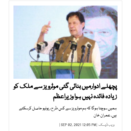
پچھلے ادوارمیں بنائی گئی موٹرویز سے ملک کو
زیادہ فائدہ نہیں ہوا وزیراعظم
ہمیں سوچنا ہوگا کہ ہم موٹرویز سے کس طر ح ریونیو حاصل کرسکتے
ہیں، عمران خان
ویب ڈیسک
| SEP 02, 2021 12:05 PM |