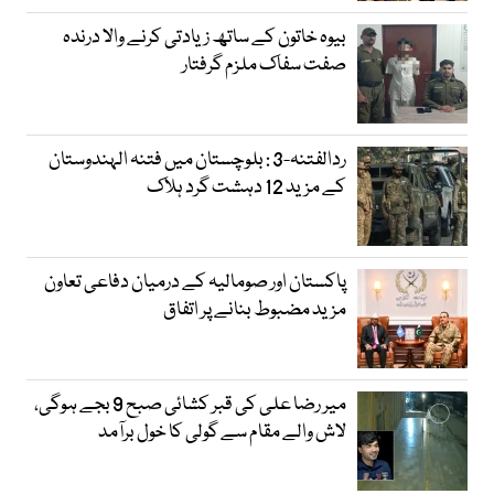
بیوہ خاتون کے ساتھ زیادتی کرنے والا درندہ
صفت سفاک ملزم گرفتار
ردالفتنہ-3 : بلوچستان میں فتنہ الہندوستان
کے مزید 12 دہشت گرد ہلاک
پاکستان اور صومالیہ کے درمیان دفاعی تعاون
مزید مضبوط بنانے پر اتفاق
میر رضا علی کی قبر کشائی صبح 9 بجے ہوگی،
لاش والے مقام سے گولی کا خول برآمد