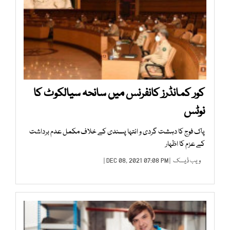
کور کمانڈرز کانفرنس میں سانحہ سیالکوٹ کا
نوٹس
پاک فوج کا دہشت گردی و انتہا پسندی کے خلاف مکمل عدم برداشت
کے عزم کا اظہار
ویب ڈیسک
| DEC 08, 2021 07:08 PM |