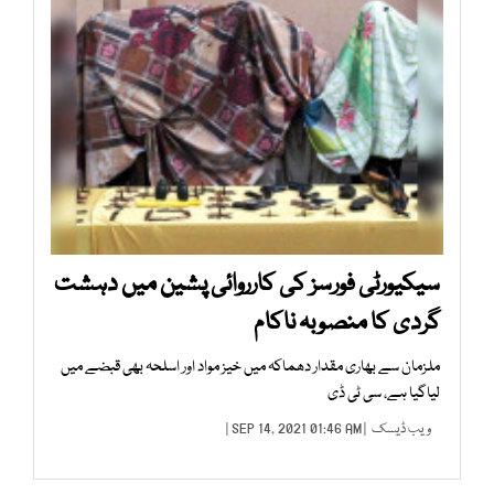
سیکیورٹی فورسز کی کارروائی پشین میں دہشت
گردی کا منصوبہ ناکام
ملزمان سے بھاری مقدار دھماکہ میں خیز مواد اور اسلحہ بھی قبضے میں
لیاگیا ہے، سی ٹی ڈی
ویب ڈیسک
| SEP 14, 2021 01:46 AM |