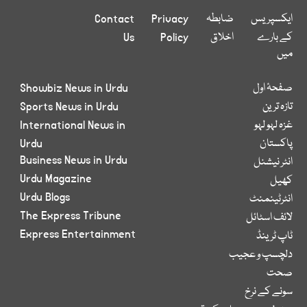
ایکسپریس
ضابطہ
Privacy
Contact
کے بارے
اخلاق
Policy
Us
میں
صفحۂ اول
Showbiz News in Urdu
تازہ ترین
Sports News in Urdu
غزہ لہو لہو
International News in
پاکستان
Urdu
Business News in Urdu
انٹر نیشنل
Urdu Magazine
کھیل
Urdu Blogs
انٹرٹینمنٹ
The Express Tribune
لائف اسٹائل
Express Entertainment
ٹاپ ٹرینڈ
دلچسپ و عجیب
صحت
سونے کے نرخ