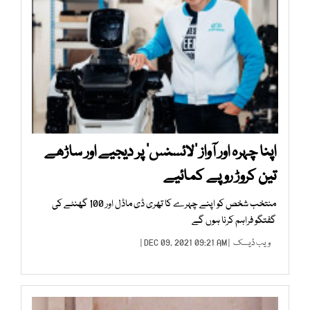
اپنا چہرہ اور آواز ’لائسنس‘ پر دیجیے اور ساڑھے
تین کروڑ روپے کمائیے
منتخب شخص کو اپنے چہرے کا تھری ڈی ماڈل اور 100 گھنٹے کی
گفتگو فراہم کرنا ہوں گے
ویب ڈیسک
| DEC 09, 2021 09:21 AM |