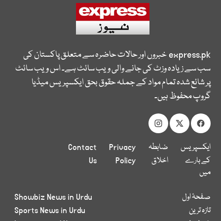
express.pk
خبروں اور حالات حاضرہ سے متعلق پاکستان کی
سب سے زیادہ وزٹ کی جانے والی ویب سائٹ ہے۔ اس ویب سائٹ
پر شائع شدہ تمام مواد کے جملہ حقوق بحق ایکسپریس میڈیا
گروپ محفوظ ہیں۔
ایکسپریس
ضابطہ
Privacy
Contact
کے بارے
اخلاق
Policy
Us
میں
صفحۂ اول
Showbiz News in Urdu
تازہ ترین
Sports News in Urdu