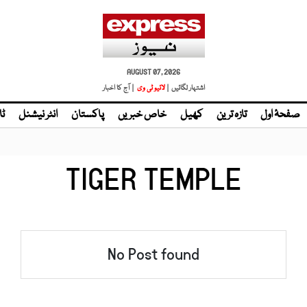
AUGUST 07, 2026
اشتہار لگائیں |
| آج کا اخبار
صفحۂ اول
تازہ ترین
کھیل
خاص خبریں
پاکستان
انٹر نیشنل
ٹا
TIGER TEMPLE
No Post found