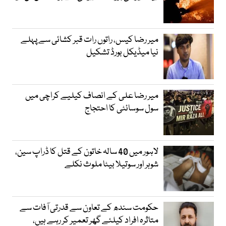
میر رضا کیس، راتوں رات قبر کشائی سے پہلے
نیا میڈیکل بورڈ تشکیل
میر رضا علی کے انصاف کیلیے کراچی میں
سول سوسائٹی کا احتجاج
لاہور میں 40 سالہ خاتون کے قتل کا ڈراپ سین،
شوہر اور سوتیلا بیٹا ملوث نکلے
حکومت سندھ کے تعاون سے قدرتی آفات سے
متاثرہ افراد کیلئے گھر تعمیر کر رہے ہیں،