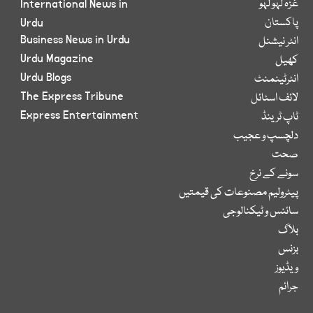
غزہ لہو لہو
International News in
پاکستان
Urdu
Business News in Urdu
انٹر نیشنل
Urdu Magazine
کھیل
Urdu Blogs
انٹرٹینمنٹ
The Express Tribune
لائف اسٹائل
Express Entertainment
ٹاپ ٹرینڈ
دلچسپ و عجیب
صحت
سونے کے نرخ
پیٹرولیم مصنوعات کی قیمتیں
سائنس و ٹیکنالوجی
بلاگ
بزنس
ویڈیوز
جرائم