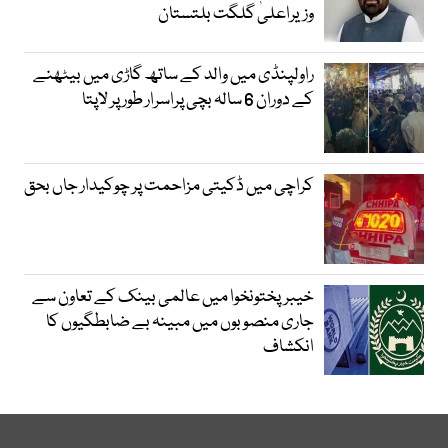
وزیراعلیٰ گلگت بلتستان
راولپنڈی میں والد کے ساتھ گاڑی میں بیٹھنے
کے دوران 6 سالہ بچی پراسرار طور پر لاپتا
کراچی میں ڈکیتی مزاحمت پر چوکیدار جاں بحق
خیبرپختونخوا میں عالمی بینک کے تعاون سے
جاری منصوبوں میں مبینہ بے ضابطگیوں کا
انکشاف