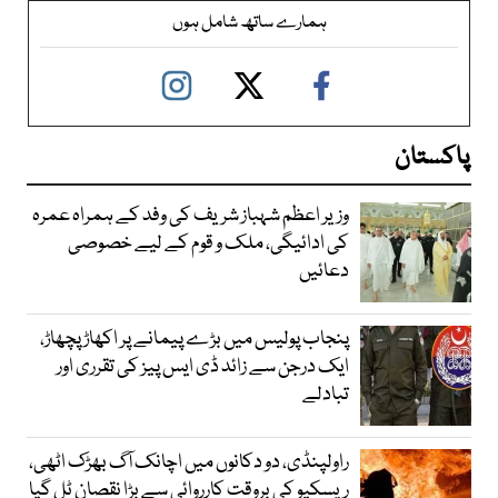
ہمارے ساتھ شامل ہوں
پاکستان
وزیر اعظم شہباز شریف کی وفد کے ہمراہ عمرہ
کی ادائیگی، ملک و قوم کے لیے خصوصی
دعائیں
پنجاب پولیس میں بڑے پیمانے پر اکھاڑ پچھاڑ،
ایک درجن سے زائد ڈی ایس پیز کی تقرری اور
تبادلے
راولپنڈی، دو دکانوں میں اچانک آگ بھڑک اٹھی،
ریسکیو کی بروقت کارروائی سے بڑا نقصان ٹل گیا