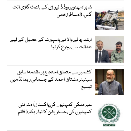
شاہراہ بھٹو پر روڈ ڈائیورژن کے باعث گاڑی الٹ
گئی، 3مسافر زخمی
ارشد چائے والا نے پاسپورٹ کے حصول کے لیے
عدالت سے رجوع کر لیا
کشمیر سے متعلق احتجاج پر مقدمہ؛ سابق
سینیٹر مشتاق احمد کے جسمانی ریمانڈ میں
توسیع
غیر ملکی کمپنیوں کی پاکستان آمد، نئی
کمپنیوں کی رجسٹریشن کا نیا ریکارڈ قائم