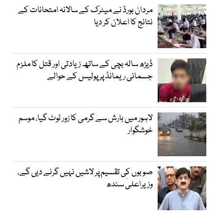
مردان بورڈ نے میٹرک کے سالانہ امتحانات کے
نتائج کا اعلان کر دیا
ڈیڑھ سالہ بچی کے ساتھ زیادتی اور قتل کا ملزم
جسمانی ریمانڈ پر پولیس کے حوالے
لاہور میں بارش سے گرمی کا زور ٹوٹ گیا، موسم
خوشگوار
صوبوں کی تقسیم پر لاشیں نہیں گرنے دیں گے،
وزیراعلیٰ سندھ