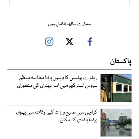
ہمارے ساتھ شامل ہوں
پاکستان
ریلوے پولیس کا برسوں پرانا مطالبہ منظور،
سروس اسٹرکچر میں اہم بہتری کی منظوری
کراچی میں صبح و رات کے اوقات میں پھوار،
بوندا باندی کا امکان