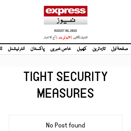
AUGUST 06, 2026
اشتہار لگائیں |
لائیو ٹی وی
| آج کا اخبار
صفحۂ اول
تازہ ترین
کھیل
خاص خبریں
پاکستان
انٹر نیشنل
ٹا
TIGHT SECURITY
MEASURES
No Post found