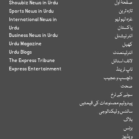
صفحۂ اول
Showbiz News in Urdu
تازہ ترین
Sports News in Urdu
غزہ لہو لہو
International News in
پاکستان
Urdu
Business News in Urdu
انٹر نیشنل
Urdu Magazine
کھیل
Urdu Blogs
انٹرٹینمنٹ
The Express Tribune
لائف اسٹائل
Express Entertainment
ٹاپ ٹرینڈ
دلچسپ و عجیب
صحت
سونے کے نرخ
پیٹرولیم مصنوعات کی قیمتیں
سائنس و ٹیکنالوجی
بلاگ
بزنس
ویڈیوز