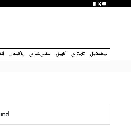
صفحۂ اول
تازہ ترین
کھیل
خاص خبریں
پاکستان
انٹ
und