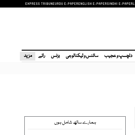
EXPRESS TRIBUNE
URDU E-PAPER
ENGLISH E-PAPER
SINDHI E-PAPER
L
دلچسپ و عجیب
سائنس و ٹیکنالوجی
بزنس
رائے
مزید
ہمارے ساتھ شامل ہوں