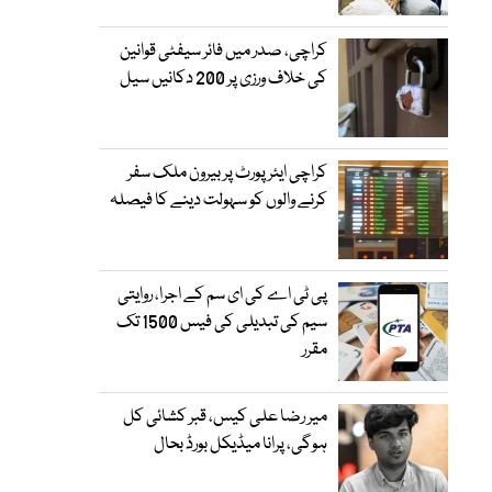
کراچی، صدر میں فائر سیفٹی قوانین
کی خلاف ورزی پر 200 دکانیں سیل
کراچی ایئرپورٹ پر بیرون ملک سفر
کرنے والوں کو سہولت دینے کا فیصلہ
پی ٹی اے کی ای سم کے اجرا، روایتی
سیم کی تبدیلی کی فیس 1500 تک
مقرر
میر رضا علی کیس، قبر کشائی کل
ہوگی، پرانا میڈیکل بورڈ بحال