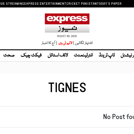
IVE STREAMING
EXPRESS ENTERTAINMENT
CRICKET PAKISTAN
TODAY'S PAPER
AUGUST 08, 2026
اشتہار لگائیں |
| آج کا اخبار
ر نیشنل
ٹاپ ٹرینڈ
انٹرٹینمنٹ
لائف اسٹائل
فیکٹ چیک
صحت
TIGNES
No Post fo