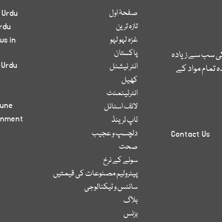
صفحۂ اول
 Urdu
تازہ ترین
rdu
غزہ لہو لہو
ws in
پاکستان
کی سب سے زیادہ
 Urdu
انٹر نیشنل
 تمام مواد کے
کھیل
انٹرٹینمنٹ
bune
لائف اسٹائل
inment
ٹاپ ٹرینڈ
دلچسپ و عجیب
Contact Us
صحت
سونے کے نرخ
پیٹرولیم مصنوعات کی قیمتیں
سائنس و ٹیکنالوجی
بلاگ
بزنس