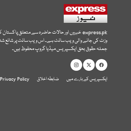
express.pk
خبروں اور حالات حاضرہ سے متعلق پاکستان 
وزٹ کی جانے والی ویب سائٹ ہے۔ اس ویب سائٹ پر شائع شدہ
جملہ حقوق بحق ایکسپریس میڈیا گروپ محفوظ ہیں۔
ایکسپریس کے بارے میں
ضابطہ اخلاق
Privacy Policy