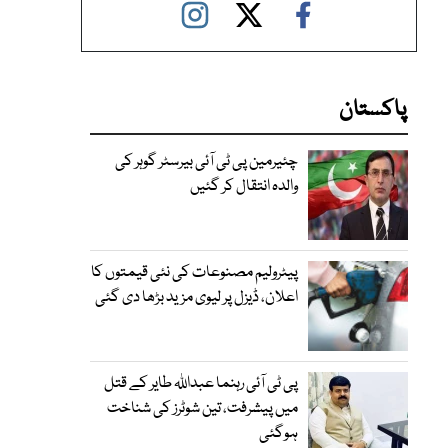
پاکستان
چئیرمین پی ٹی آئی بیرسٹر گوہر کی
والدہ انتقال کر گئیں
پیٹرولیم مصنوعات کی نئی قیمتوں کا
اعلان، ڈیزل پر لیوی مزید بڑھا دی گئی
پی ٹی آئی رہنما عبداللہ طایر کے قتل
میں پیشرفت، تین شوٹرز کی شناخت
ہوگئی