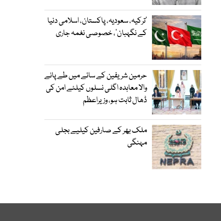
‘ترکیہ، سعودیہ، پاکستان، اسلامی دنیا
کے نگہبان’، خصوصی نغمہ جاری
حرمین شریفین کے سائے میں طے پانے
والا معاہدہ اگلی نسلوں کیلئے امن کی
ڈھال ثابت ہو، وزیراعظم
ملک بھر کے صارفین کیلیے بجلی
مہنگی