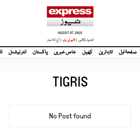
AUGUST 07, 2026
اشتہار لگائیں |
لائیو ٹی وی
| آج کا اخبار
صفحۂ اول
تازہ ترین
کھیل
خاص خبریں
پاکستان
انٹر نیشنل
ٹا
TIGRIS
No Post found