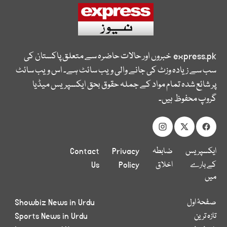
express.pk
خبروں اور حالات حاضرہ سے متعلق پاکستان کی
سب سے زیادہ وزٹ کی جانے والی ویب سائٹ ہے۔ اس ویب سائٹ
پر شائع شدہ تمام مواد کے جملہ حقوق بحق ایکسپریس میڈیا
گروپ محفوظ ہیں۔
ایکسپریس
ضابطہ
Privacy
Contact
کے بارے
اخلاق
Policy
Us
میں
صفحۂ اول
Showbiz News in Urdu
تازہ ترین
Sports News in Urdu