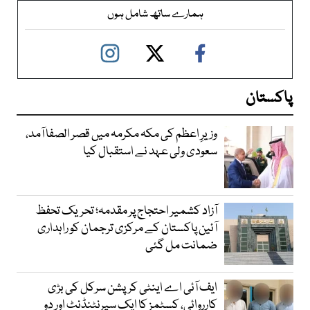
ہمارے ساتھ شامل ہوں
پاکستان
وزیرِ اعظم کی مکہ مکرمہ میں قصر الصفا آمد،
سعودی ولی عہد نے استقبال کیا
آزاد کشمیر احتجاج پر مقدمہ؛ تحریک تحفظ
آئین پاکستان کے مرکزی ترجمان کو راہداری
ضمانت مل گئی
ایف آئی اے اینٹی کرپشن سرکل کی بڑی
کارروائی، کسٹمز کا ایک سپرنٹنڈنٹ اور دو