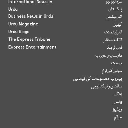
غزہ لہو لہو
International News in
پاکستان
Urdu
Business News in Urdu
انٹر نیشنل
Urdu Magazine
کھیل
Urdu Blogs
انٹرٹینمنٹ
The Express Tribune
لائف اسٹائل
Express Entertainment
ٹاپ ٹرینڈ
دلچسپ و عجیب
صحت
سونے کے نرخ
پیٹرولیم مصنوعات کی قیمتیں
سائنس و ٹیکنالوجی
بلاگ
بزنس
ویڈیوز
جرائم