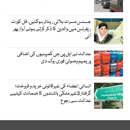
جسٹس مسرت ہلالی ریٹائر ہوگئیں، فل کورٹ
ریفرنس میں والدین کا ذکر کرتے ہوئے آواز بھر
آئی
عدالت نے ایل پی جی کمپنیوں کی اضافی
پریمیم وصولی فوری روک دی
انسانی اعضاء کی غیرقانونی خرید و فروخت؛
گرفتار 3غیر ملکی باشندوں کا ضمانت کیلیے
عدالت سے رجوع