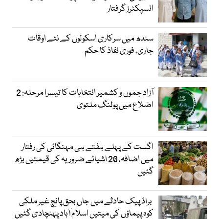
انسپکٹرز گرفتار
سندھ میں سرکاری اسکولوں کے نئے اوقات
جاری، فوری نفاذ کا حکم
آزاد جموں و کشمیر انتخابات کا تیسرا مرحلہ: 2
اضلاع میں پولنگ ملتوی
اگست کے پہلے ہفتے ہی مہنگائی کی رفتار
میں اضافہ، 20 اشیائے ضروریہ کی قیمتیں بڑھ
گئیں
براڈ پیک حادثے میں جاں بحق پانچ غیر ملکی
کوہ پیماؤں کی میتیں اسلام آباد پہنچادی گئیں