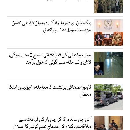
پاکستان اور صومالیہ کے درمیان دفاعی تعاون
مزید مضبوط بنانے پر اتفاق
میر رضا علی کی قبر کشائی صبح 9 بجے ہوگی،
لاش والے مقام سے گولی کا خول برآمد
لاہور؛ صحافی پر تشدد کا معاملہ، 4 پولیس اہلکار
معطل
آئی جی سندھ کا کراچی بار کی قیادت سے
ملاقات، وکلاء کا احتجاج ختم کرنے کا اعلان