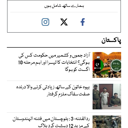
ہمارے ساتھ شامل ہوں
پاکستان
آزاد جموں و کشمیر میں حکومت کس کی
ہوگی؟ انتخابات کا تیسرا اور اہم مرحلہ 10
اگست کو ہوگا
بیوہ خاتون کے ساتھ زیادتی کرنے والا درندہ
صفت سفاک ملزم گرفتار
ردالفتنہ-3 : بلوچستان میں فتنہ الہندوستان
کے مزید 12 دہشت گرد ہلاک