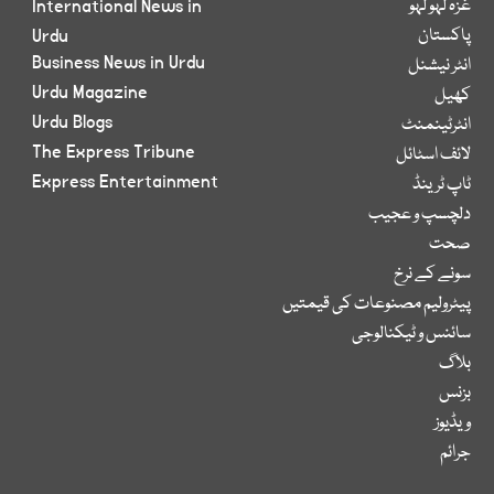
غزہ لہو لہو
International News in
پاکستان
Urdu
Business News in Urdu
انٹر نیشنل
Urdu Magazine
کھیل
Urdu Blogs
انٹرٹینمنٹ
The Express Tribune
لائف اسٹائل
Express Entertainment
ٹاپ ٹرینڈ
دلچسپ و عجیب
صحت
سونے کے نرخ
پیٹرولیم مصنوعات کی قیمتیں
سائنس و ٹیکنالوجی
بلاگ
بزنس
ویڈیوز
جرائم