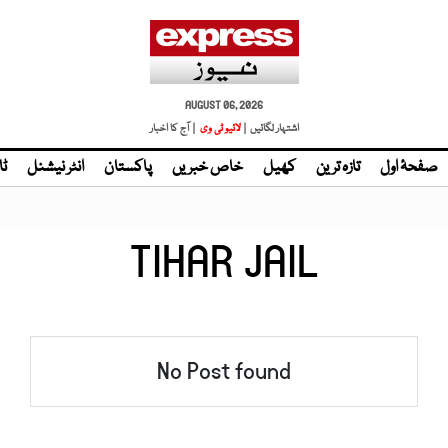
AUGUST 06, 2026
اشتہار لگائیں |
لائیو ٹی وی
| آج کا اخبار
صفحۂ اول
تازہ ترین
کھیل
خاص خبریں
پاکستان
انٹر نیشنل
ٹا
TIHAR JAIL
No Post found