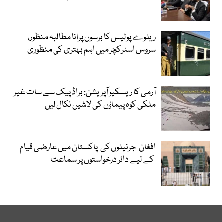
ریلوے پولیس کا برسوں پرانا مطالبہ منظور،
سروس اسٹرکچر میں اہم بہتری کی منظوری
آرمی کا ریسکیو آپریشن: براڈ پیک سے سات غیر
ملکی کوہ پیماؤں کی لاشیں نکال لیں
افغان جرنیلوں کی پاکستان میں عارضی قیام
کے لیے دائر درخواستوں پر سماعت