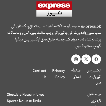
express.pk
خبروں اور حالات حاضرہ سے متعلق پاکستان کی
سب سے زیادہ وزٹ کی جانے والی ویب سائٹ ہے۔ اس ویب سائٹ
پر شائع شدہ تمام مواد کے جملہ حقوق بحق ایکسپریس میڈیا
گروپ محفوظ ہیں۔
ایکسپریس
ضابطہ
Privacy
Contact
کے بارے
اخلاق
Policy
Us
میں
صفحۂ اول
Showbiz News in Urdu
تازہ ترین
Sports News in Urdu