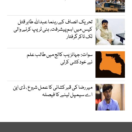
تحریک انصاف کے رہنما عبداللہ طاہر قتل
کیس میں اہم پیشرفت، ہنی ٹریپ کرنے والی
ٹک ٹاکر گرفتار
سوات: جہانزیب کالج میں طالب علم
نے خودکشی کرلی
میر رضا کی قبر کشائی کا عمل شروع ، ڈی این
اے سیمپل لینے کا فیصلہ