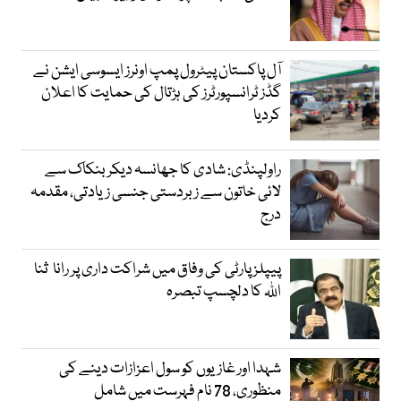
آل پاکستان پیٹرول پمپ اونرز ایسوسی ایشن نے
گڈز ٹرانسپورٹرز کی ہڑتال کی حمایت کا اعلان
کردیا
راولپنڈی: شادی کا جھانسہ دیکر بنکاک سے
لائی خاتون سے زبردستی جنسی زیادتی، مقدمہ
درج
پیپلز پارٹی کی وفاق میں شراکت داری پر رانا ثنا
اللہ کا دلچسپ تبصرہ
شہدا اور غازیوں کو سول اعزازات دینے کی
منظوری، 78 نام فہرست میں شامل