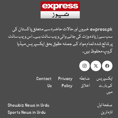
express.pk
خبروں اور حالات حاضرہ سے متعلق پاکستان کی
سب سے زیادہ وزٹ کی جانے والی ویب سائٹ ہے۔ اس ویب سائٹ
پر شائع شدہ تمام مواد کے جملہ حقوق بحق ایکسپریس میڈیا
گروپ محفوظ ہیں۔
ایکسپریس
ضابطہ
Privacy
Contact
کے بارے
اخلاق
Policy
Us
میں
صفحۂ اول
Showbiz News in Urdu
تازہ ترین
Sports News in Urdu