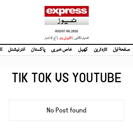
AUGUST 08, 2026
اشتہار لگائیں |
لائیو ٹی وی
| آج کا اخبار
صفحۂ اول
تازہ ترین
کھیل
خاص خبریں
پاکستان
انٹر نیشنل
ٹا
TIK TOK VS YOUTUBE
No Post found