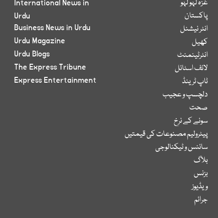
غزہ لہو لہو
International News in
پاکستان
Urdu
Business News in Urdu
انٹر نیشنل
Urdu Magazine
کھیل
Urdu Blogs
انٹرٹینمنٹ
The Express Tribune
لائف اسٹائل
Express Entertainment
ٹاپ ٹرینڈ
دلچسپ و عجیب
صحت
سونے کے نرخ
پیٹرولیم مصنوعات کی قیمتیں
سائنس و ٹیکنالوجی
بلاگ
بزنس
ویڈیوز
جرائم