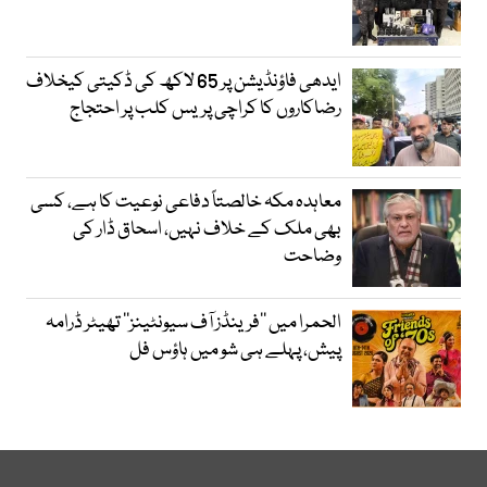
ایدھی فاؤنڈیشن پر 65 لاکھ کی ڈکیتی کیخلاف
رضاکاروں کا کراچی پریس کلب پر احتجاج
معاہدہ مکہ خالصتاً دفاعی نوعیت کا ہے، کسی
بھی ملک کے خلاف نہیں، اسحاق ڈار کی
وضاحت
الحمرا میں ’’فرینڈز آف سیونٹینز‘‘ تھیٹر ڈرامہ
پیش، پہلے ہی شو میں ہاؤس فل