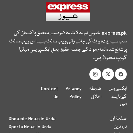
express.pk
خبروں اور حالات حاضرہ سے متعلق پاکستان کی
سب سے زیادہ وزٹ کی جانے والی ویب سائٹ ہے۔ اس ویب سائٹ
پر شائع شدہ تمام مواد کے جملہ حقوق بحق ایکسپریس میڈیا
گروپ محفوظ ہیں۔
ایکسپریس
ضابطہ
Privacy
Contact
کے بارے
اخلاق
Policy
Us
میں
صفحۂ اول
Showbiz News in Urdu
تازہ ترین
Sports News in Urdu