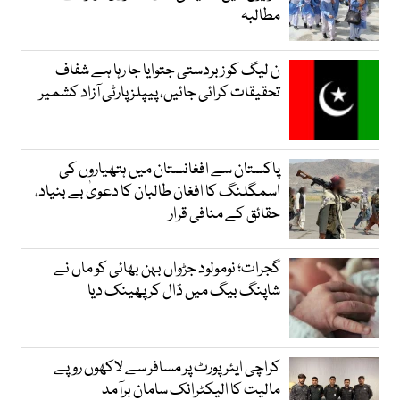
مطالبہ
ن لیگ کو زبردستی جتوایا جا رہا ہے شفاف
تحقیقات کرائی جائیں، پیپلز پارٹی آزاد کشمیر
پاکستان سے افغانستان میں ہتھیاروں کی
اسمگلنگ کا افغان طالبان کا دعویٰ بے بنیاد،
حقائق کے منافی قرار
گجرات؛ نومولود جڑواں بہن بھائی کو ماں نے
شاپنگ بیگ میں ڈال کر پھینک دیا
کراچی ایئرپورٹ پر مسافر سے لاکھوں روپے
مالیت کا الیکٹرانک سامان برآمد