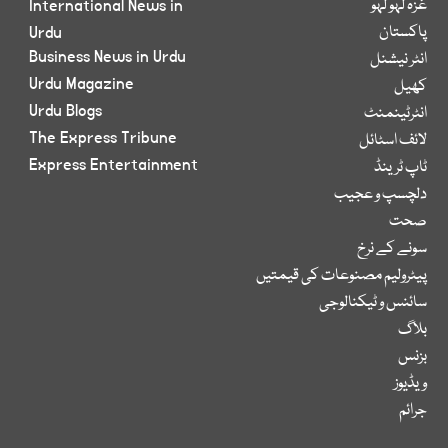
غزہ لہو لہو
International News in
پاکستان
Urdu
Business News in Urdu
انٹر نیشنل
Urdu Magazine
کھیل
Urdu Blogs
انٹرٹینمنٹ
The Express Tribune
لائف اسٹائل
Express Entertainment
ٹاپ ٹرینڈ
دلچسپ و عجیب
صحت
سونے کے نرخ
پیٹرولیم مصنوعات کی قیمتیں
سائنس و ٹیکنالوجی
بلاگ
بزنس
ویڈیوز
جرائم