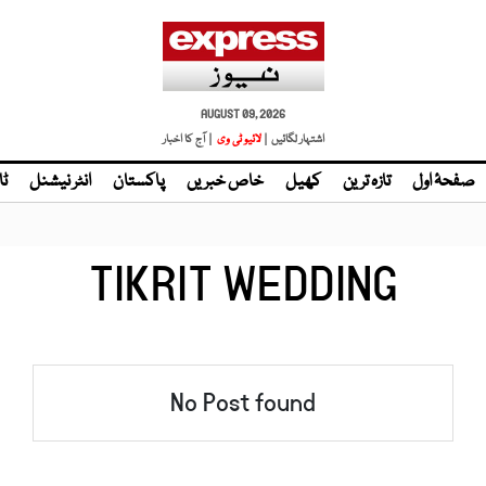
AUGUST 09, 2026
اشتہار لگائیں |
لائیو ٹی وی
| آج کا اخبار
صفحۂ اول
تازہ ترین
کھیل
خاص خبریں
پاکستان
انٹر نیشنل
ٹا
TIKRIT WEDDING
No Post found