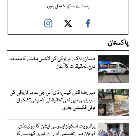
ہمارے ساتھ شامل ہوں
پاکستان
ملتان: لڑکے اور لڑکی کی لاشیں ملنے کا مقدمہ
درج، تحقیقات کا آغاز
میر رضا قتل کیس: ڈی آئی جی عامر فاروقی کی
سربراہی میں نئی تحقیقاتی کمیٹی تشکیل،
نوٹی فکیشن جاری
پرائیویٹ اسکولز ایسوسی ایشن کا راولپنڈی
ڈویژن میں تعلیمی ادارے فوری کھولنے کا