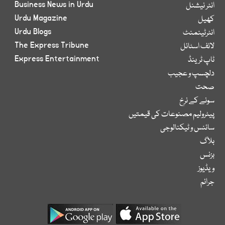
Business News in Urdu
انٹر نیشنل
Urdu Magazine
کھیل
Urdu Blogs
انٹرٹینمنٹ
The Express Tribune
لائف اسٹائل
Express Entertainment
ٹاپ ٹرینڈ
دلچسپ و عجیب
صحت
سونے کے نرخ
پیٹرولیم مصنوعات کی قیمتیں
سائنس و ٹیکنالوجی
بلاگ
بزنس
ویڈیوز
جرائم