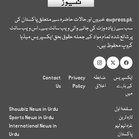
express.pk
خبروں اور حالات حاضرہ سے متعلق پاکستان کی
سب سے زیادہ وزٹ کی جانے والی ویب سائٹ ہے۔ اس ویب سائٹ
پر شائع شدہ تمام مواد کے جملہ حقوق بحق ایکسپریس میڈیا
گروپ محفوظ ہیں۔
ایکسپریس
ضابطہ
Privacy
Contact
کے بارے
اخلاق
Policy
Us
میں
صفحۂ اول
Showbiz News in Urdu
تازہ ترین
Sports News in Urdu
غزہ لہو لہو
International News in
پاکستان
Urdu