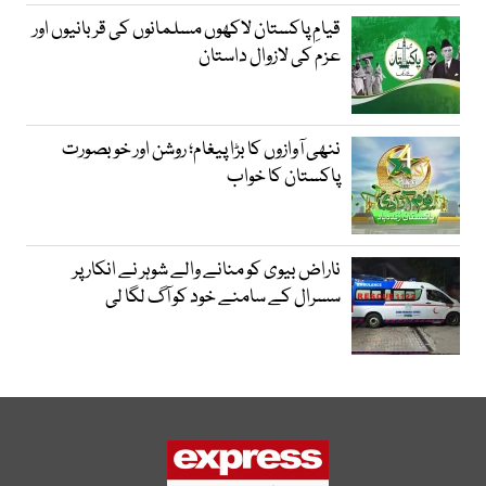
قیامِ پاکستان لاکھوں مسلمانوں کی قربانیوں اور
عزم کی لازوال داستان
ننھی آوازوں کا بڑا پیغام؛ روشن اور خوبصورت
پاکستان کا خواب
ناراض بیوی کو منانے والے شوہر نے انکار پر
سسرال کے سامنے خود کو آگ لگا لی