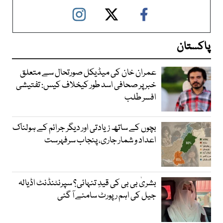
پاکستان
عمران خان کی میڈیکل صورتحال سے متعلق
خبر پر صحافی اسد طور کیخلاف کیس: تفتیشی
افسر طلب
بچوں کے ساتھ زیادتی اور دیگر جرائم کے ہولناک
اعداد و شمار جاری، پنجاب سرفہرست
بشریٰ بی بی کی قیدِ تنہائی؟ سپرنٹنڈنٹ اڈیالہ
جیل کی اہم رپورٹ سامنے آ گئی