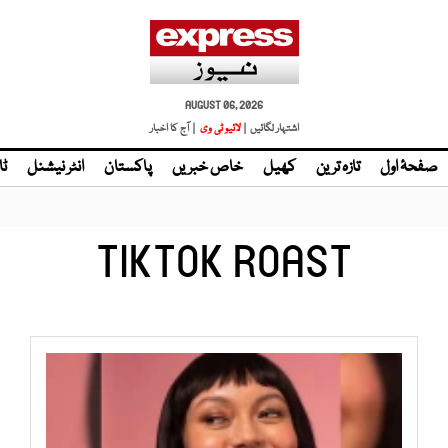
AUGUST 06, 2026
اشتہار لگائیں |
لائیو ٹی وی
| آج کا اخبار
صفحۂ اول
تازہ ترین
کھیل
خاص خبریں
پاکستان
انٹر نیشنل
ٹا
TIKTOK ROAST