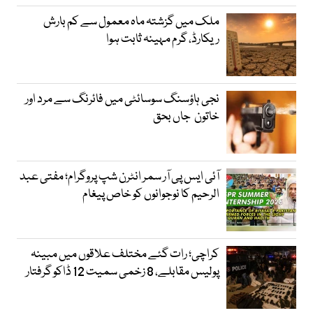
ملک میں گزشتہ ماہ معمول سے کم بارش
ریکارڈ، گرم مہینہ ثابت ہوا
نجی ہاؤسنگ سوسائٹی میں فائرنگ سے مرد اور
خاتون جاں بحق
آئی ایس پی آر سمر انٹرن شپ پروگرام؛ مفتی عبد
الرحیم کا نوجوانوں کو خاص پیغام
کراچی؛ رات گئے مختلف علاقوں میں مبینہ
پولیس مقابلے، 8 زخمی سمیت 12 ڈاکو گرفتار