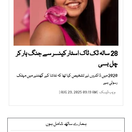
28 سالہ ٹک ٹاک اسٹار کینسر سے جنگ ہار کر
چل بسی
2020 میں ڈاکٹروں نے تشخیص کیا تھا کہ نتاشا کے گھٹنے میں مہلک
رسولی ہے
ویب ڈیسک
| AUG 29, 2025 09:19 AM |
ہمارے ساتھ شامل ہوں