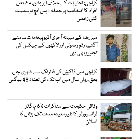
کراچی: تجاوزات کے خلاف آپریشن، مشتعل
افراد کا انتظامیہ پر حملہ، ایس ایچ او سمیت
کئی زخمی
میر رضا کے مبینہ آخری آڈیو پیغامات سامنے
آگئے، رقم وصولی اور لاکھوں کے چیکس کی
تجاویز بھی دیں
کراچی میں ڈاکوؤں کی فائرنگ سے شہری جاں
بحق، رواں سال میں اب تک کی تعداد 46 ہوگئی
وفاقی حکومت سے مذاکرات ناکام، گڈز
ٹرانسپورٹرز کا غیرمعینہ مدت تک ہڑتال کا
اعلان