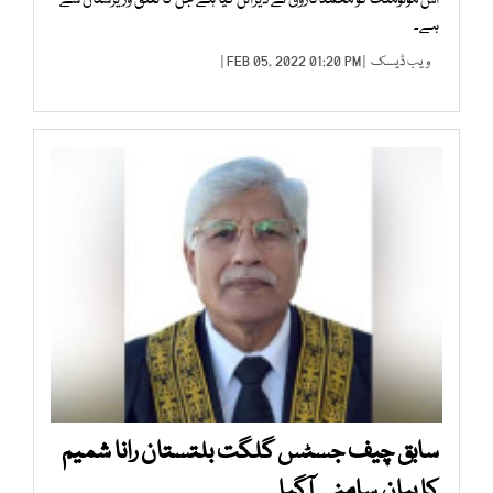
اس مونومنٹ کو محمد فاروق نے ڈیزائن کیا ہے جن کا تعلق وزیرستان سے
ہے۔
ویب ڈیسک
| FEB 05, 2022 01:20 PM |
سابق چیف جسٹس گلگت بلتستان رانا شمیم
کا بیان سامنے آگیا