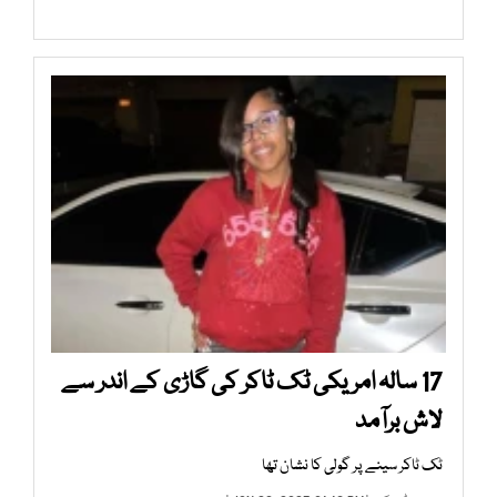
17 سالہ امریکی ٹک ٹاکر کی گاڑی کے اندر سے
لاش برآمد
ٹک ٹاکر سینے پر گولی کا نشان تھا