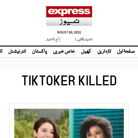
AUGUST 08, 2026
اشتہار لگائیں |
لائیو ٹی وی
| آج کا اخبار
صفحۂ اول
تازہ ترین
کھیل
خاص خبریں
پاکستان
انٹر نیشنل
ٹا
TIKTOKER KILLED