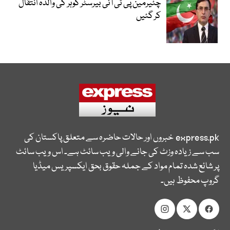
چئیرمین پی ٹی آئی بیرسٹر گوہر کی والدہ انتقال
کر گئیں
express.pk
خبروں اور حالات حاضرہ سے متعلق پاکستان کی
سب سے زیادہ وزٹ کی جانے والی ویب سائٹ ہے۔ اس ویب سائٹ
پر شائع شدہ تمام مواد کے جملہ حقوق بحق ایکسپریس میڈیا
گروپ محفوظ ہیں۔