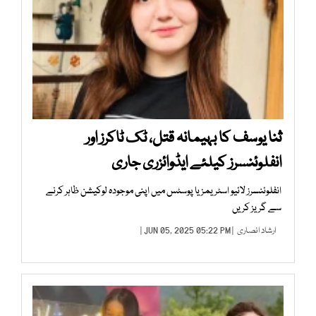
ثنا یوسف کا بہیمانہ قتل، ٹک ٹاکرز اور
انفلوئنسرز کیلئے ایڈوائزری جاری
انفلوئنسرز لائیو اسٹریمز یا پوسٹس میں اپنی موجودہ لوکیشن ظاہر کرنے
سے گریز کریں
ارشاد انصاری
| JUN 05, 2025 05:22 PM |