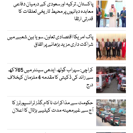
پاکستان، ترکیہ اور سعودی کے درمیان دفاعی
معاہدہ دہائیوں پر محیط تاریخی تعلقات کا
قدرتی ارتقا
پاک امریکا اقتصادی تعاون، سویا بین شعبے میں
شراکت داری مزید بڑھانے پر اتفاق
کراچی: سہراب گوٹھ ایدھی سینٹر میں 65لاکھ
سے زائد کی ڈکیتی کا مقدمہ 4 ملزمان کیخلاف
درج
حکومت سے مذاکرات ناکام،گڈز ٹرانسپورٹرز کا
آج سے غیرمعینہ مدت کیلیے ہڑتال کا اعلان