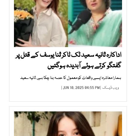
اداکارہ ثانیہ سعید ٹک ٹاکر ثنا یوسف کے قتل پر
گفتگو کرتے ہوئے آبدیدہ ہوگئیں
ہمارا معاشرہ ایسے واقعات کو معمول کا حصہ بنا چکا ہے، ثانیہ سعید
ویب ڈیسک
| JUN 10, 2025 04:55 PM |