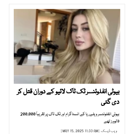
بیوٹی انفلوئنسر ٹک ٹاک لائیو کے دوران قتل کر
دی گئی
بیوٹی انفلوئنسر ویلےریا کے انسٹاگرام اور ٹک ٹاک پر تقریباً 200,000
فالوورز تھے
ویب ڈیسک
| MAY 15, 2025 11:33 AM |