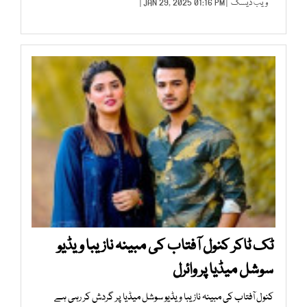
ویب ڈیسک
| JAN 29, 2025 01:16 PM |
ٹک ٹاکر کنول آفتاب کی مبینہ نازیبا ویڈیو
سوشل میڈیا پر وائرل
کنول آفتاب کی مبینہ نازیبا ویڈیو سوشل میڈیا پر گردش کر رہی ہے