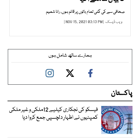
صحافی سے کی گئی تمام باتوں پر قائم ہوں، رانا شمیم
ویب ڈیسک
| NOV 15, 2021 03:13 PM |
ہمارے ساتھ شامل ہوں
پاکستان
فیسکو کی نجکاری کیلیے 12ملکی و غیر ملکی
کمپنیوں نے اظہارِ دلچسپی جمع کروا دیا