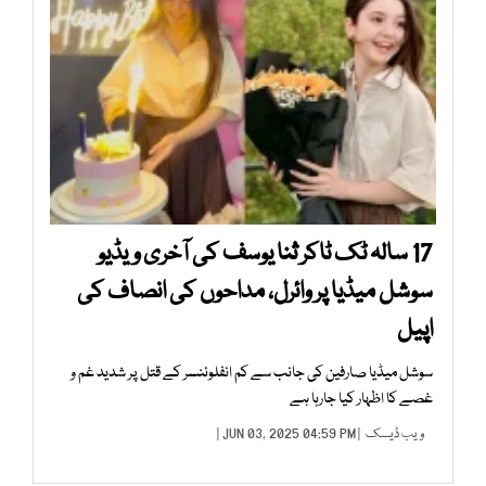
17 سالہ ٹک ٹاکر ثنا یوسف کی آخری ویڈیو
سوشل میڈیا پر وائرل، مداحوں کی انصاف کی
اپیل
سوشل میڈیا صارفین کی جانب سے کم انفلوئنسر کے قتل پر شدید غم و
غصے کا اظہار کیا جارہا ہے
ویب ڈیسک
| JUN 03, 2025 04:59 PM |