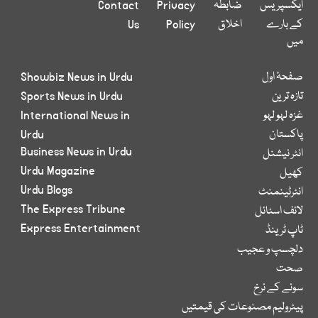
ایکسپریس
ضابطہ
Privacy
Contact
کے بارے
اخلاق
Policy
Us
میں
صفحۂ اول
Showbiz News in Urdu
تازہ ترین
Sports News in Urdu
غزہ لہو لہو
International News in
پاکستان
Urdu
Business News in Urdu
انٹر نیشنل
Urdu Magazine
کھیل
Urdu Blogs
انٹرٹینمنٹ
The Express Tribune
لائف اسٹائل
Express Entertainment
ٹاپ ٹرینڈ
دلچسپ و عجیب
صحت
سونے کے نرخ
پیٹرولیم مصنوعات کی قیمتیں