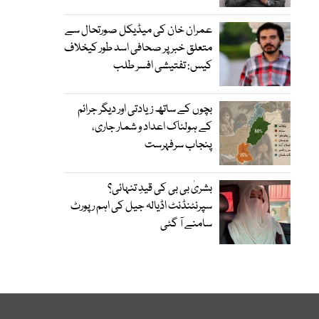
عمران خان کی میڈیکل صورتحال سے
متعلق خبر پر صحافی اسد طور کیخلاف
کیس: تفتیشی افسر طلب
بچوں کے ساتھ زیادتی اور دیگر جرائم
کے ہولناک اعداد و شمار جاری،
پنجاب سرفہرست
بشریٰ بی بی کی قیدِ تنہائی؟
سپرنٹنڈنٹ اڈیالہ جیل کی اہم رپورٹ
سامنے آ گئی