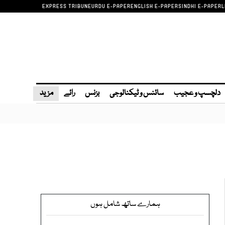
EXPRESS TRIBUNE
URDU E-PAPER
ENGLISH E-PAPER
SINDHI E-PAPER
L
دلچسپ و عجیب
سائنس و ٹیکنالوجی
بزنس
رائے
مزید
ہمارے ساتھ شامل ہوں