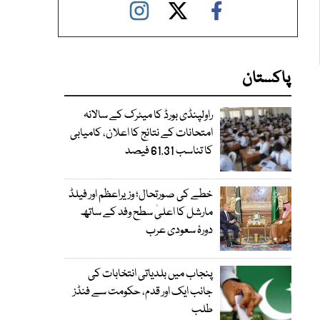
پاکستان
راولپنڈی بورڈ کا میٹرک کے سالانہ
امتحانات کے نتائج کا اعلان، کامیابی
کا تناسب 61.31 فیصد
خطے کی صورتحال؛ وزیراعظم اور فیلڈ
مارشل کا اعلیٰ سطح وفد کے ساتھ
دورۂ سعودی عرب
پنجاب میں بلدیاتی انتخابات کی
جانب ایک اور قدم، حکومت سے فنڈز
طلب