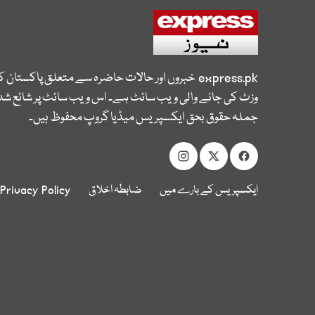
express.pk
خبروں اور حالات حاضرہ سے متعلق پاکستان 
وزٹ کی جانے والی ویب سائٹ ہے۔ اس ویب سائٹ پر شائع شدہ
جملہ حقوق بحق ایکسپریس میڈیا گروپ محفوظ ہیں۔
ایکسپریس کے بارے میں
ضابطہ اخلاق
Privacy Policy