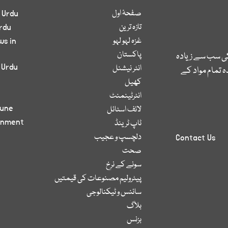
صفحۂ اول
 Urdu
تازہ ترین
rdu
غزہ لہو لہو
ws in
پاکستان
کی سب سے زیادہ
 Urdu
انٹر نیشنل
 تمام مواد کے
کھیل
انٹرٹینمنٹ
bune
لائف اسٹائل
inment
ٹاپ ٹرینڈ
دلچسپ و عجیب
Contact Us
صحت
سونے کے نرخ
پیٹرولیم مصنوعات کی قیمتیں
سائنس و ٹیکنالوجی
بلاگ
بزنس