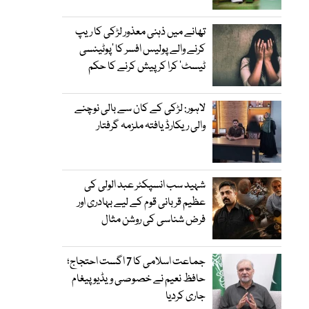
تھانے میں ذہنی معذور لڑکی کا ریپ
کرنے والے پولیس افسر کا ’پوٹینسی
ٹیسٹ‘ کرا کر پیش کرنے کا حکم
لاہور: لڑکی کے کان سے بالی نوچنے
والی ریکارڈ یافتہ ملزمہ گرفتار
شہید سب انسپکٹر عبد الولی کی
عظیم قربانی قوم کے لیے بہادری اور
فرض شناسی کی روشن مثال
جماعت اسلامی کا 7 اگست احتجاج؛
حافظ نعیم نے خصوصی ویڈیو پیغام
جاری کردیا