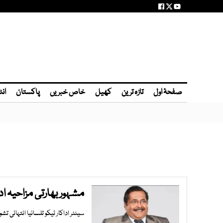
صفحۂ اول
تازہ ترین
کھیل
خاص خبریں
پاکستان
انٹ
مشہور بھارتی مزاحیہ ا
سینئر اداکار ٹیکو تلسانیا انتہائی