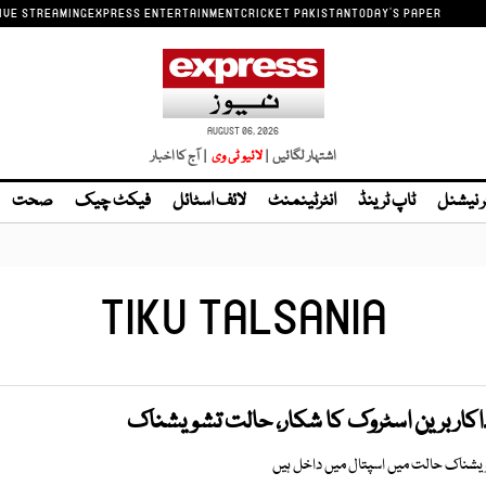
IVE STREAMING
EXPRESS ENTERTAINMENT
CRICKET PAKISTAN
TODAY'S PAPER
AUGUST 06, 2026
اشتہار لگائیں |
| آج کا اخبار
ر نیشنل
ٹاپ ٹرینڈ
انٹرٹینمنٹ
لائف اسٹائل
فیکٹ چیک
صحت
TIKU TALSANIA
داکار برین اسٹروک کا شکار، حالت تشویشناک
 تشویشناک حالت میں اسپتال میں داخل ہیں