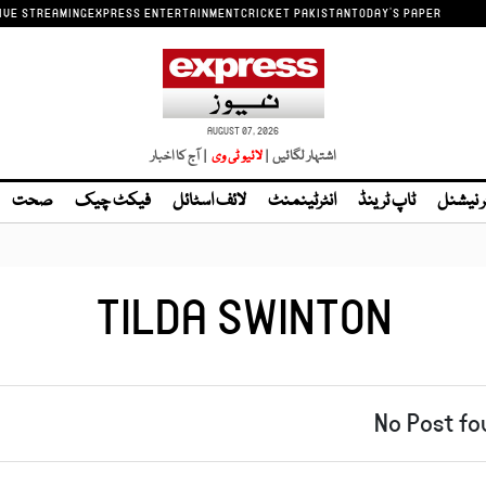
IVE STREAMING
EXPRESS ENTERTAINMENT
CRICKET PAKISTAN
TODAY'S PAPER
AUGUST 07, 2026
اشتہار لگائیں |
| آج کا اخبار
ر نیشنل
ٹاپ ٹرینڈ
انٹرٹینمنٹ
لائف اسٹائل
فیکٹ چیک
صحت
TILDA SWINTON
No Post fo