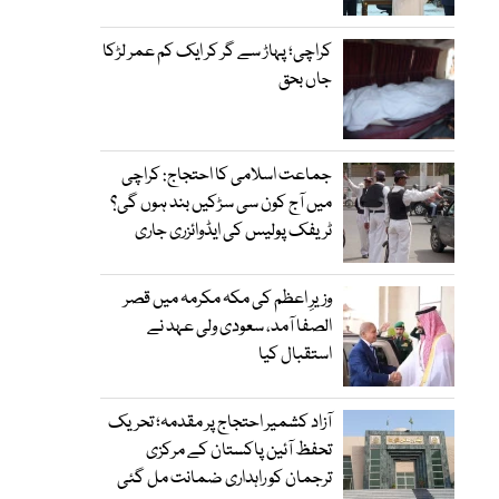
کراچی؛ پہاڑ سے گر کر ایک کم عمر لڑکا
جاں بحق
جماعت اسلامی کا احتجاج: کراچی
میں آج کون سی سڑکیں بند ہوں گی؟
ٹریفک پولیس کی ایڈوائزری جاری
وزیرِ اعظم کی مکہ مکرمہ میں قصر
الصفا آمد، سعودی ولی عہد نے
استقبال کیا
آزاد کشمیر احتجاج پر مقدمہ؛ تحریک
تحفظ آئین پاکستان کے مرکزی
ترجمان کو راہداری ضمانت مل گئی