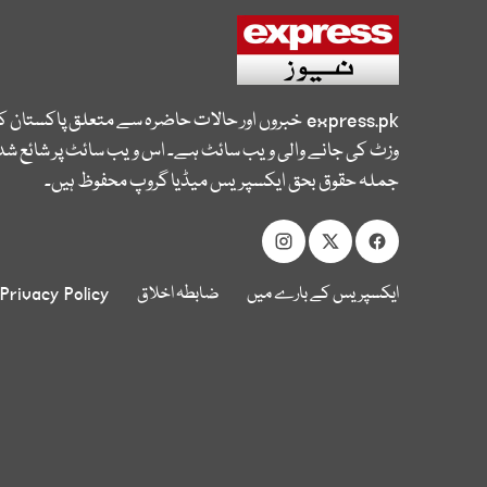
express.pk
خبروں اور حالات حاضرہ سے متعلق پاکستان 
وزٹ کی جانے والی ویب سائٹ ہے۔ اس ویب سائٹ پر شائع شدہ
جملہ حقوق بحق ایکسپریس میڈیا گروپ محفوظ ہیں۔
ایکسپریس کے بارے میں
ضابطہ اخلاق
Privacy Policy