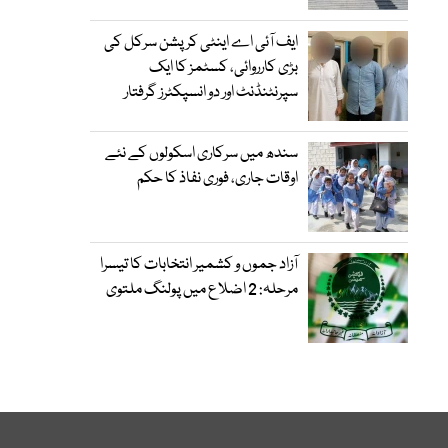
ایف آئی اے اینٹی کرپشن سرکل کی
بڑی کارروائی، کسٹمز کا ایک
سپرنٹنڈنٹ اور دو انسپکٹرز گرفتار
سندھ میں سرکاری اسکولوں کے نئے
اوقات جاری، فوری نفاذ کا حکم
آزاد جموں و کشمیر انتخابات کا تیسرا
مرحلہ: 2 اضلاع میں پولنگ ملتوی