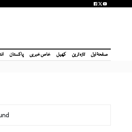
صفحۂ اول
تازہ ترین
کھیل
خاص خبریں
پاکستان
انٹ
und