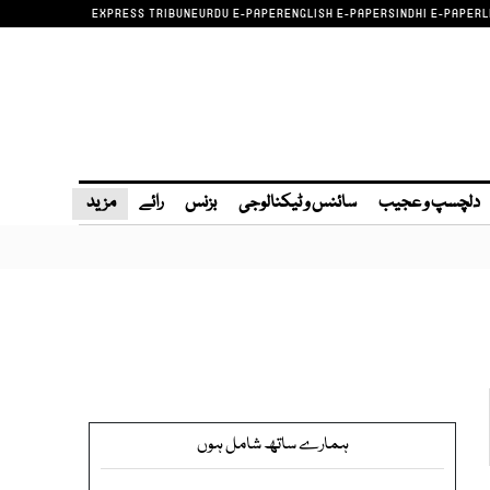
EXPRESS TRIBUNE
URDU E-PAPER
ENGLISH E-PAPER
SINDHI E-PAPER
L
دلچسپ و عجیب
سائنس و ٹیکنالوجی
بزنس
رائے
مزید
ہمارے ساتھ شامل ہوں