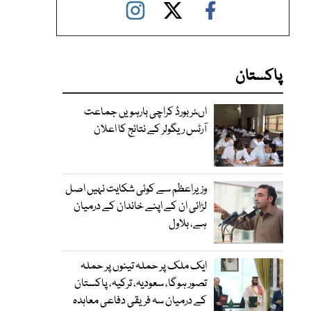
پاکستان
اںٹر بورڈ کراچی بارہویں جماعت
آرٹس ریگولر کے نتائج کا اعلان
وزیراعظم سے کوئی شکایت نہیں اصل
لڑائی ان کے اپنے خاندان کے درمیان
ہے، بلاول
ایک ملک پر حملہ تینوں پر حملہ
تصور ہوگا، سعودیہ، ترکیہ، پاکستان
کے درمیان سہ فریقی دفاعی معاہدہ