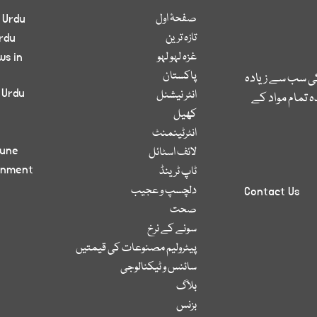
صفحۂ اول
 Urdu
تازہ ترین
rdu
غزہ لہو لہو
ws in
پاکستان
کی سب سے زیادہ
 Urdu
انٹر نیشنل
 تمام مواد کے
کھیل
انٹرٹینمنٹ
bune
لائف اسٹائل
inment
ٹاپ ٹرینڈ
دلچسپ و عجیب
Contact Us
صحت
سونے کے نرخ
پیٹرولیم مصنوعات کی قیمتیں
سائنس و ٹیکنالوجی
بلاگ
بزنس