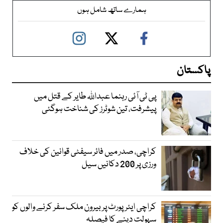
ہمارے ساتھ شامل ہوں
پاکستان
پی ٹی آئی رہنما عبداللہ طایر کے قتل میں
پیشرفت، تین شوٹرز کی شناخت ہوگئی
کراچی، صدر میں فائر سیفٹی قوانین کی خلاف
ورزی پر 200 دکانیں سیل
کراچی ایئرپورٹ پر بیرون ملک سفر کرنے والوں کو
سہولت دینے کا فیصلہ