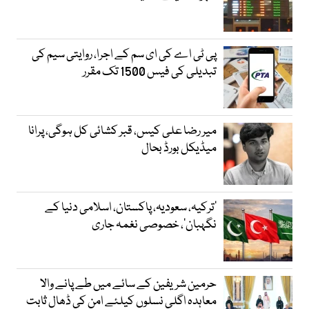
پی ٹی اے کی ای سم کے اجرا، روایتی سیم کی
تبدیلی کی فیس 1500 تک مقرر
میر رضا علی کیس، قبر کشائی کل ہوگی، پرانا
میڈیکل بورڈ بحال
‘ترکیہ، سعودیہ، پاکستان، اسلامی دنیا کے
نگہبان’، خصوصی نغمہ جاری
حرمین شریفین کے سائے میں طے پانے والا
معاہدہ اگلی نسلوں کیلئے امن کی ڈھال ثابت