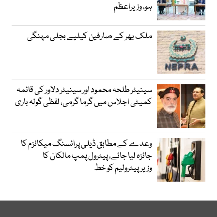
ہو، وزیراعظم
ملک بھر کے صارفین کیلیے بجلی مہنگی
سینیٹر طلحہ محمود اور سینیٹر دلاور کی قائمہ
کمیٹی اجلاس میں گرما گرمی، لفظی گولہ باری
وعدے کے مطابق ڈیلی پرائسنگ میکانزم کا
جائزہ لیا جائے، پیٹرول پمپ مالکان کا
وزیرپیٹرولیم کو خط