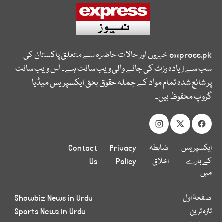
express.pk
خبروں اور حالات حاضرہ سے متعلق پاکستان کی
سب سے زیادہ وزٹ کی جانے والی ویب سائٹ ہے۔ اس ویب سائٹ
پر شائع شدہ تمام مواد کے جملہ حقوق بحق ایکسپریس میڈیا
گروپ محفوظ ہیں۔
ایکسپریس
ضابطہ
Privacy
Contact
کے بارے
اخلاق
Policy
Us
میں
صفحۂ اول
Showbiz News in Urdu
تازہ ترین
Sports News in Urdu