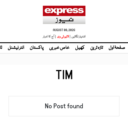
AUGUST 08, 2026
اشتہار لگائیں |
لائیو ٹی وی
| آج کا اخبار
صفحۂ اول
تازہ ترین
کھیل
خاص خبریں
پاکستان
انٹر نیشنل
ٹا
TIM
No Post found