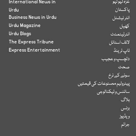
غزہ لہو لہو
International News in
پاکستان
Urdu
Business News in Urdu
انٹر نیشنل
Urdu Magazine
کھیل
Urdu Blogs
انٹرٹینمنٹ
The Express Tribune
لائف اسٹائل
Express Entertainment
ٹاپ ٹرینڈ
دلچسپ و عجیب
صحت
سونے کے نرخ
پیٹرولیم مصنوعات کی قیمتیں
سائنس و ٹیکنالوجی
بلاگ
بزنس
ویڈیوز
جرائم