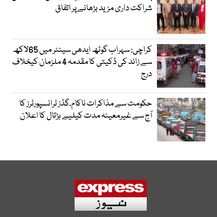
شراکت داری مزید بڑھانے پر اتفاق
کراچی: سہراب گوٹھ ایدھی سینٹر میں 65لاکھ
سے زائد کی ڈکیتی کا مقدمہ 4 ملزمان کیخلاف
درج
حکومت سے مذاکرات ناکام،گڈز ٹرانسپورٹرز کا
آج سے غیرمعینہ مدت کیلیے ہڑتال کا اعلان