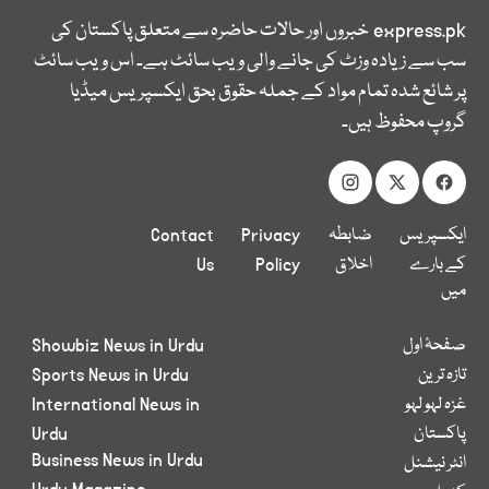
express.pk
خبروں اور حالات حاضرہ سے متعلق پاکستان کی
سب سے زیادہ وزٹ کی جانے والی ویب سائٹ ہے۔ اس ویب سائٹ
پر شائع شدہ تمام مواد کے جملہ حقوق بحق ایکسپریس میڈیا
گروپ محفوظ ہیں۔
ایکسپریس
ضابطہ
Privacy
Contact
کے بارے
اخلاق
Policy
Us
میں
صفحۂ اول
Showbiz News in Urdu
تازہ ترین
Sports News in Urdu
غزہ لہو لہو
International News in
پاکستان
Urdu
Business News in Urdu
انٹر نیشنل