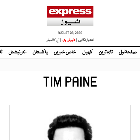
AUGUST 08, 2026
اشتہار لگائیں |
لائیو ٹی وی
| آج کا اخبار
صفحۂ اول
تازہ ترین
کھیل
خاص خبریں
پاکستان
انٹر نیشنل
ٹا
TIM PAINE