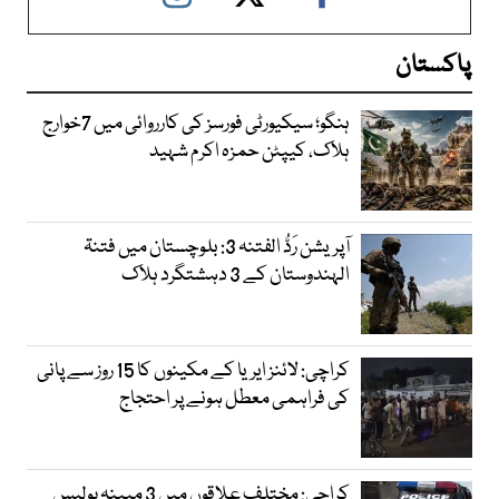
پاکستان
ہنگو؛ سیکیورٹی فورسز کی کارروائی میں 7خوارج
ہلاک، کیپٹن حمزہ اکرم شہید
آپریشن رَدُّ الفتنہ 3: بلوچستان میں فتنۃ
الہندوستان کے 3 دہشتگرد ہلاک
کراچی: لائنز ایریا کے مکینوں کا 15 روز سے پانی
کی فراہمی معطل ہونے پر احتجاج
کراچی: مختلف علاقوں میں 3 مبینہ پولیس