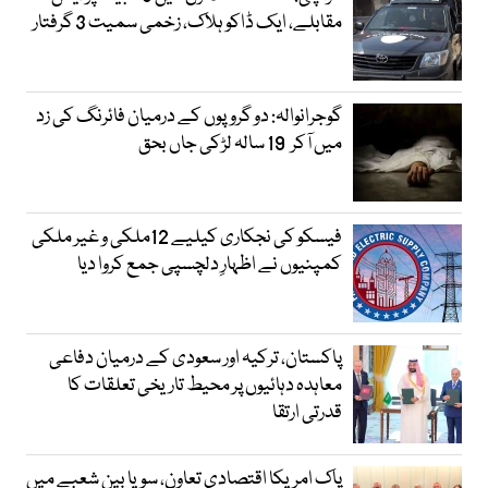
مقابلے، ایک ڈاکو ہلاک، زخمی سمیت 3 گرفتار
گوجرانوالہ: دو گروپوں کے درمیان فائرنگ کی زد
میں آکر 19 سالہ لڑکی جاں بحق
فیسکو کی نجکاری کیلیے 12ملکی و غیر ملکی
کمپنیوں نے اظہارِ دلچسپی جمع کروا دیا
پاکستان، ترکیہ اور سعودی کے درمیان دفاعی
معاہدہ دہائیوں پر محیط تاریخی تعلقات کا
قدرتی ارتقا
پاک امریکا اقتصادی تعاون، سویا بین شعبے میں