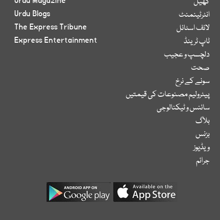
Urdu Magazine
کھیل
Urdu Blogs
انٹرٹینمنٹ
The Express Tribune
لائف اسٹائل
Express Entertainment
ٹاپ ٹرینڈ
دلچسپ و عجیب
صحت
سونے کے نرخ
پیٹرولیم مصنوعات کی قیمتیں
سائنس و ٹیکنالوجی
بلاگ
بزنس
ویڈیوز
جرائم