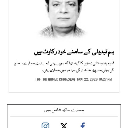
ہم تبدیلی کے سامنے خود رکاوٹ ہیں
قدیم ہندوستانی داناؤں کا کہنا تھا کہ ہم پر پہلی ذمے داری ہمارے سماج
کی ہوتی ہے پھر خاندان کی اور آخر میں ہماری اپنی۔
AFTAB AHMED KHANZADA
| NOV 22, 2020 10:27 AM |
ہمارے ساتھ شامل ہوں