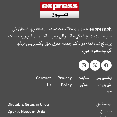
express.pk
خبروں اور حالات حاضرہ سے متعلق پاکستان کی
سب سے زیادہ وزٹ کی جانے والی ویب سائٹ ہے۔ اس ویب سائٹ
پر شائع شدہ تمام مواد کے جملہ حقوق بحق ایکسپریس میڈیا
گروپ محفوظ ہیں۔
ایکسپریس
ضابطہ
Privacy
Contact
کے بارے
اخلاق
Policy
Us
میں
صفحۂ اول
Showbiz News in Urdu
تازہ ترین
Sports News in Urdu