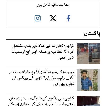
ہمارے ساتھ شامل ہوں
پاکستان
کراچی: تجاوزات کے خلاف آپریشن، مشتعل
افراد کا انتظامیہ پر حملہ، ایس ایچ او سمیت
کئی زخمی
میر رضا کے مبینہ آخری آڈیو پیغامات سامنے
آگئے، رقم وصولی اور لاکھوں کے چیکس کی
تجاویز بھی دیں
کراچی میں ڈاکوؤں کی فائرنگ سے شہری جاں
بحق، رواں سال میں اب تک کی تعداد 46 ہوگئی