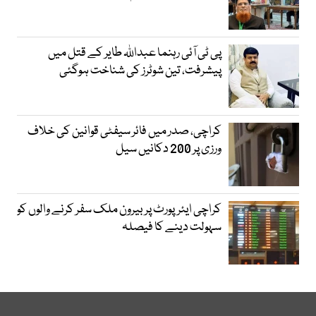
پی ٹی آئی رہنما عبداللہ طایر کے قتل میں
پیشرفت، تین شوٹرز کی شناخت ہوگئی
کراچی، صدر میں فائر سیفٹی قوانین کی خلاف
ورزی پر 200 دکانیں سیل
کراچی ایئرپورٹ پر بیرون ملک سفر کرنے والوں کو
سہولت دینے کا فیصلہ