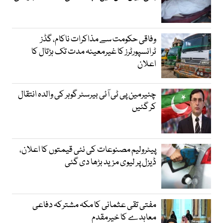
وفاقی حکومت سے مذاکرات ناکام، گڈز
ٹرانسپورٹرز کا غیرمعینہ مدت تک ہڑتال کا
اعلان
چئیرمین پی ٹی آئی بیرسٹر گوہر کی والدہ انتقال
کر گئیں
پیٹرولیم مصنوعات کی نئی قیمتوں کا اعلان،
ڈیزل پر لیوی مزید بڑھا دی گئی
مفتی تقی عثمانی کا مکہ مشترکہ دفاعی
معاہدے کا خیرمقدم