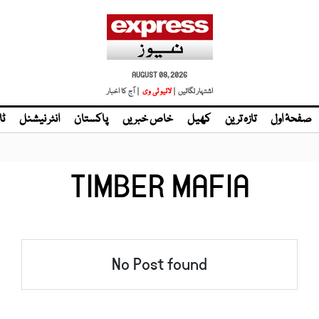
AUGUST 08, 2026
اشتہار لگائیں |
لائیو ٹی وی
| آج کا اخبار
صفحۂ اول
تازہ ترین
کھیل
خاص خبریں
پاکستان
انٹر نیشنل
ٹا
TIMBER MAFIA
No Post found