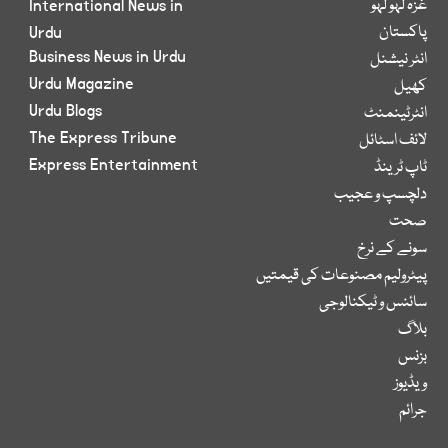
غزہ لہو لہو
International News in
پاکستان
Urdu
Business News in Urdu
انٹر نیشنل
Urdu Magazine
کھیل
Urdu Blogs
انٹرٹینمنٹ
The Express Tribune
لائف اسٹائل
Express Entertainment
ٹاپ ٹرینڈ
دلچسپ و عجیب
صحت
سونے کے نرخ
پیٹرولیم مصنوعات کی قیمتیں
سائنس و ٹیکنالوجی
بلاگ
بزنس
ویڈیوز
جرائم