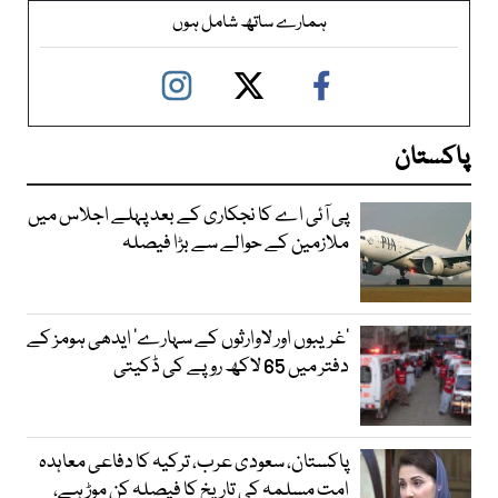
ہمارے ساتھ شامل ہوں
پاکستان
پی آئی اے کا نجکاری کے بعد پہلے اجلاس میں
ملازمین کے حوالے سے بڑا فیصلہ
’غریبوں اور لاوارثوں کے سہارے‘ ایدھی ہومز کے
دفتر میں 65 لاکھ روپے کی ڈکیتی
پاکستان، سعودی عرب، ترکیہ کا دفاعی معاہدہ
امت مسلمہ کی تاریخ کا فیصلہ کن موڑ ہے،