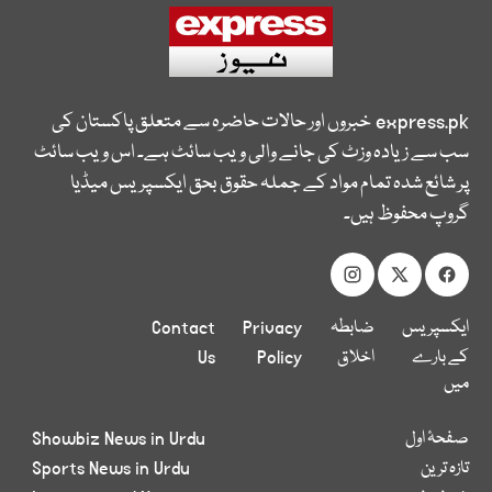
express.pk
خبروں اور حالات حاضرہ سے متعلق پاکستان کی
سب سے زیادہ وزٹ کی جانے والی ویب سائٹ ہے۔ اس ویب سائٹ
پر شائع شدہ تمام مواد کے جملہ حقوق بحق ایکسپریس میڈیا
گروپ محفوظ ہیں۔
ایکسپریس
ضابطہ
Privacy
Contact
کے بارے
اخلاق
Policy
Us
میں
صفحۂ اول
Showbiz News in Urdu
تازہ ترین
Sports News in Urdu