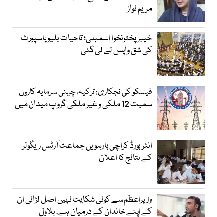
مریم نواز
خیبرپختونخوا اسمبلی؛ تاحیات بلیو پاسپورٹ
کی شق واپس لے لی گئی
فیسکو کی نجکاری: ترکیہ، چینی سرمایہ کاروں
سمیت 12 ملکی و غیر ملکی گروپ میدان میں
انٹر بورڈ کراچی بارہویں جماعت آرٹس ریگولر
کے نتائج کا اعلان
وزیراعظم سے کوئی شکایت نہیں اصل لڑائی ان
کے اپنے خاندان کے درمیان ہے، بلاول