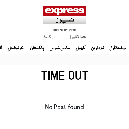
AUGUST 07, 2026
اشتہار لگائیں |
| آج کا اخبار
صفحۂ اول
تازہ ترین
کھیل
خاص خبریں
پاکستان
انٹر نیشنل
ٹا
TIME OUT
No Post found