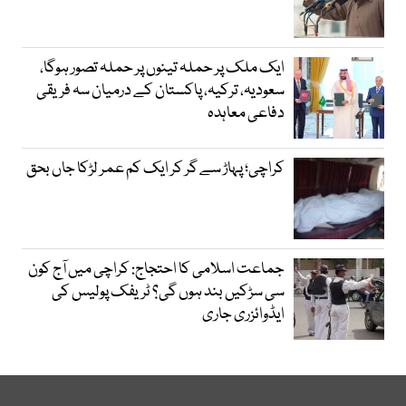
ایک ملک پر حملہ تینوں پر حملہ تصور ہوگا،
سعودیہ، ترکیہ، پاکستان کے درمیان سہ فریقی
دفاعی معاہدہ
کراچی؛ پہاڑ سے گر کر ایک کم عمر لڑکا جاں بحق
جماعت اسلامی کا احتجاج: کراچی میں آج کون
سی سڑکیں بند ہوں گی؟ ٹریفک پولیس کی
ایڈوائزری جاری