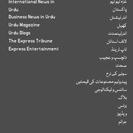
غزہ لہو لہو
International News in
پاکستان
Urdu
Business News in Urdu
انٹر نیشنل
Urdu Magazine
کھیل
Urdu Blogs
انٹرٹینمنٹ
The Express Tribune
لائف اسٹائل
Express Entertainment
ٹاپ ٹرینڈ
دلچسپ و عجیب
صحت
سونے کے نرخ
پیٹرولیم مصنوعات کی قیمتیں
سائنس و ٹیکنالوجی
بلاگ
بزنس
ویڈیوز
جرائم