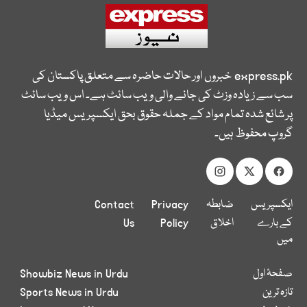
express.pk
خبروں اور حالات حاضرہ سے متعلق پاکستان کی
سب سے زیادہ وزٹ کی جانے والی ویب سائٹ ہے۔ اس ویب سائٹ
پر شائع شدہ تمام مواد کے جملہ حقوق بحق ایکسپریس میڈیا
گروپ محفوظ ہیں۔
ایکسپریس
ضابطہ
Privacy
Contact
کے بارے
اخلاق
Policy
Us
میں
صفحۂ اول
Showbiz News in Urdu
تازہ ترین
Sports News in Urdu