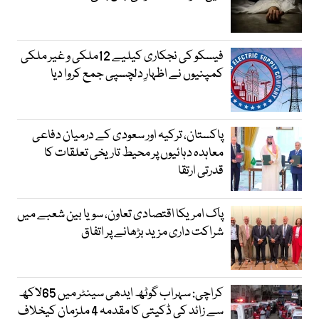
فیسکو کی نجکاری کیلیے 12ملکی و غیر ملکی
کمپنیوں نے اظہارِ دلچسپی جمع کروا دیا
پاکستان، ترکیہ اور سعودی کے درمیان دفاعی
معاہدہ دہائیوں پر محیط تاریخی تعلقات کا
قدرتی ارتقا
پاک امریکا اقتصادی تعاون، سویا بین شعبے میں
شراکت داری مزید بڑھانے پر اتفاق
کراچی: سہراب گوٹھ ایدھی سینٹر میں 65لاکھ
سے زائد کی ڈکیتی کا مقدمہ 4 ملزمان کیخلاف