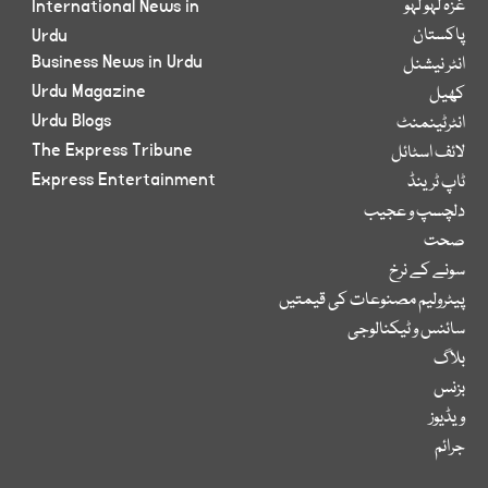
غزہ لہو لہو
International News in
پاکستان
Urdu
Business News in Urdu
انٹر نیشنل
Urdu Magazine
کھیل
Urdu Blogs
انٹرٹینمنٹ
The Express Tribune
لائف اسٹائل
Express Entertainment
ٹاپ ٹرینڈ
دلچسپ و عجیب
صحت
سونے کے نرخ
پیٹرولیم مصنوعات کی قیمتیں
سائنس و ٹیکنالوجی
بلاگ
بزنس
ویڈیوز
جرائم