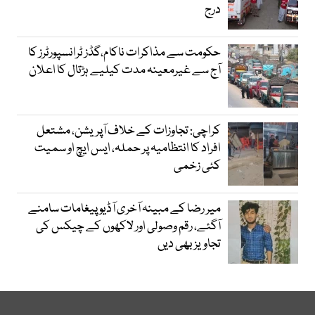
درج
حکومت سے مذاکرات ناکام،گڈز ٹرانسپورٹرز کا
آج سے غیرمعینہ مدت کیلیے ہڑتال کا اعلان
کراچی: تجاوزات کے خلاف آپریشن، مشتعل
افراد کا انتظامیہ پر حملہ، ایس ایچ او سمیت
کئی زخمی
میر رضا کے مبینہ آخری آڈیو پیغامات سامنے
آگئے، رقم وصولی اور لاکھوں کے چیکس کی
تجاویز بھی دیں