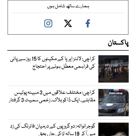
ہمارے ساتھ شامل ہوں
پاکستان
کراچی: لائنز ایریا کے مکینوں کا 15 روز سے پانی
کی فراہمی معطل ہونے پر احتجاج
کراچی: مختلف علاقوں میں 3 مبینہ پولیس
مقابلے، ایک ڈاکو ہلاک، زخمی سمیت 3 گرفتار
گوجرانوالہ: دو گروپوں کے درمیان فائرنگ کی زد
میں آکر 19 سالہ لڑکی جاں بحق