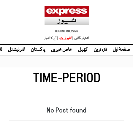
AUGUST 08, 2026
اشتہار لگائیں |
لائیو ٹی وی
| آج کا اخبار
صفحۂ اول
تازہ ترین
کھیل
خاص خبریں
پاکستان
انٹر نیشنل
ٹا
TIME-PERIOD
No Post found