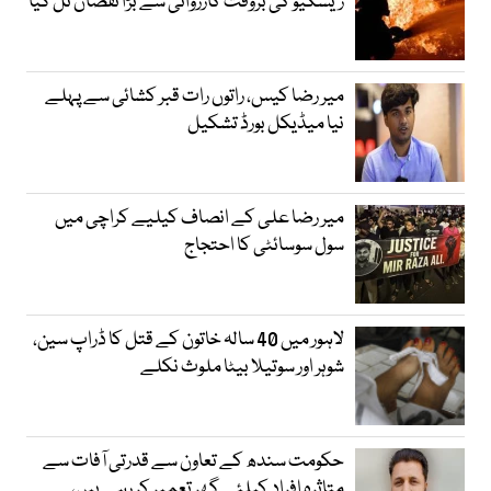
ریسکیو کی بروقت کارروائی سے بڑا نقصان ٹل گیا
میر رضا کیس، راتوں رات قبر کشائی سے پہلے
نیا میڈیکل بورڈ تشکیل
میر رضا علی کے انصاف کیلیے کراچی میں
سول سوسائٹی کا احتجاج
لاہور میں 40 سالہ خاتون کے قتل کا ڈراپ سین،
شوہر اور سوتیلا بیٹا ملوث نکلے
حکومت سندھ کے تعاون سے قدرتی آفات سے
متاثرہ افراد کیلئے گھر تعمیر کر رہے ہیں،