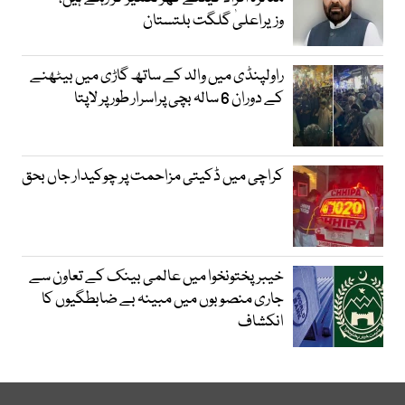
وزیراعلیٰ گلگت بلتستان
راولپنڈی میں والد کے ساتھ گاڑی میں بیٹھنے
کے دوران 6 سالہ بچی پراسرار طور پر لاپتا
کراچی میں ڈکیتی مزاحمت پر چوکیدار جاں بحق
خیبرپختونخوا میں عالمی بینک کے تعاون سے
جاری منصوبوں میں مبینہ بے ضابطگیوں کا
انکشاف