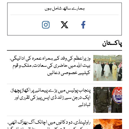
ہمارے ساتھ شامل ہوں
پاکستان
وزیراعظم کی وفد کے ہمراہ عمرہ کی ادائیگی،
بیت اللہ میں حاضری کی سعادت، ملک و قوم
کیلیے خصوصی دعائیں
پنجاب پولیس میں بڑے پیمانے پر اکھاڑ پچھاڑ،
ایک درجن سے زائد ڈی ایس پیز کی تقرری اور
تبادلے
راولپنڈی، دو دکانوں میں اچانک آگ بھڑک اٹھی،