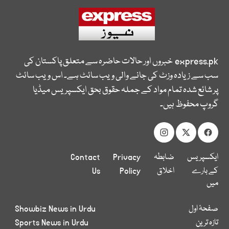
express.pk
خبروں اور حالات حاضرہ سے متعلق پاکستان کی
سب سے زیادہ وزٹ کی جانے والی ویب سائٹ ہے۔ اس ویب سائٹ
پر شائع شدہ تمام مواد کے جملہ حقوق بحق ایکسپریس میڈیا
گروپ محفوظ ہیں۔
ایکسپریس
ضابطہ
Privacy
Contact
کے بارے
اخلاق
Policy
Us
میں
صفحۂ اول
Showbiz News in Urdu
تازہ ترین
Sports News in Urdu