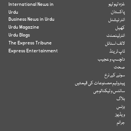
غزہ لہو لہو
International News in
پاکستان
Urdu
Business News in Urdu
انٹر نیشنل
Urdu Magazine
کھیل
Urdu Blogs
انٹرٹینمنٹ
The Express Tribune
لائف اسٹائل
Express Entertainment
ٹاپ ٹرینڈ
دلچسپ و عجیب
صحت
سونے کے نرخ
پیٹرولیم مصنوعات کی قیمتیں
سائنس و ٹیکنالوجی
بلاگ
بزنس
ویڈیوز
جرائم