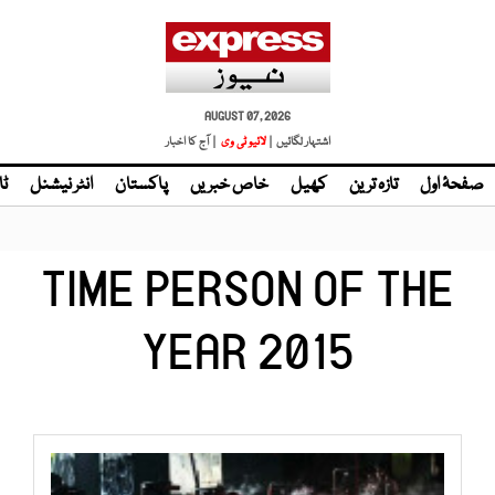
AUGUST 07, 2026
اشتہار لگائیں |
| آج کا اخبار
صفحۂ اول
تازہ ترین
کھیل
خاص خبریں
پاکستان
انٹر نیشنل
ٹا
TIME PERSON OF THE
YEAR 2015