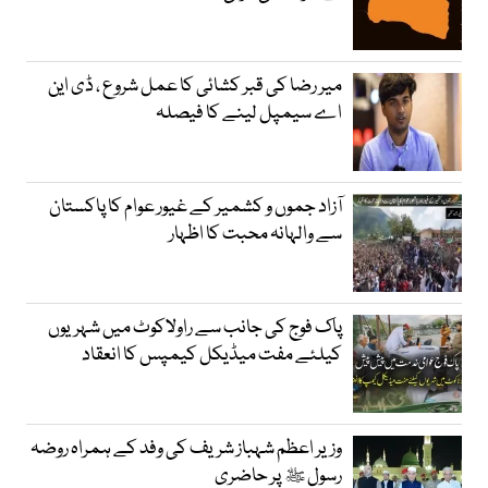
میر رضا کی قبر کشائی کا عمل شروع ، ڈی این
اے سیمپل لینے کا فیصلہ
آزاد جموں و کشمیر کے غیور عوام کا پاکستان
سے والہانہ محبت کا اظہار
پاک فوج کی جانب سے راولاکوٹ میں شہریوں
کیلئے مفت میڈیکل کیمپس کا انعقاد
وزیر اعظم شہباز شریف کی وفد کے ہمراہ روضہ
رسول ﷺ پر حاضری