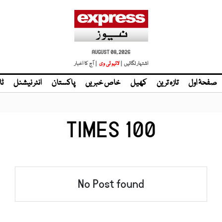
AUGUST 08, 2026
اشتہار لگائیں |
لائیو ٹی وی
| آج کا اخبار
صفحۂ اول
تازہ ترین
کھیل
خاص خبریں
پاکستان
انٹر نیشنل
ٹا
TIMES 100
No Post found