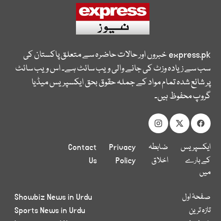
express.pk
خبروں اور حالات حاضرہ سے متعلق پاکستان کی
سب سے زیادہ وزٹ کی جانے والی ویب سائٹ ہے۔ اس ویب سائٹ
پر شائع شدہ تمام مواد کے جملہ حقوق بحق ایکسپریس میڈیا
گروپ محفوظ ہیں۔
ایکسپریس
ضابطہ
Privacy
Contact
کے بارے
اخلاق
Policy
Us
میں
صفحۂ اول
Showbiz News in Urdu
تازہ ترین
Sports News in Urdu