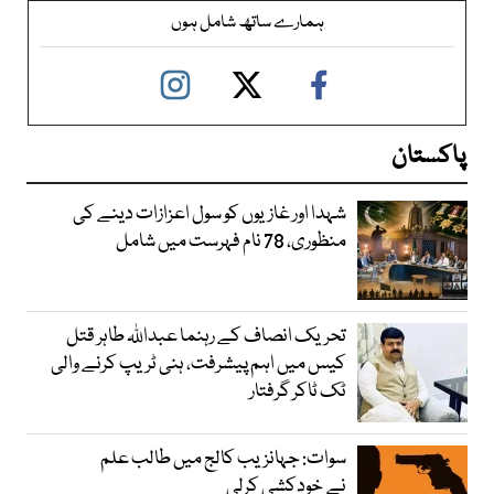
ہمارے ساتھ شامل ہوں
پاکستان
شہدا اور غازیوں کو سول اعزازات دینے کی
منظوری، 78 نام فہرست میں شامل
تحریک انصاف کے رہنما عبداللہ طاہر قتل
کیس میں اہم پیشرفت، ہنی ٹریپ کرنے والی
ٹک ٹاکر گرفتار
سوات: جہانزیب کالج میں طالب علم
نے خودکشی کرلی