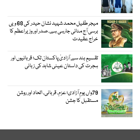
میجر طفیل محمد شہید نشان حیدر کی 68 ویں
برسی آج منائی جارہی ہے، صدر اور وزیراعظم کا
خراج عقیدت
تقسیمِ ہند سے آزادیٔ پاکستان تک؛ قربانیوں اور
ہجرت کی داستان عینی شاہد کی زبانی
79واں یومِ آزادی؛ عزم، قربانی، اتحاد اور روشن
مستقبل کا جشن