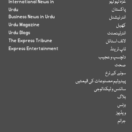
غزہ لہو لہو
International News in
پاکستان
Urdu
Business News in Urdu
انٹر نیشنل
Urdu Magazine
کھیل
Urdu Blogs
انٹرٹینمنٹ
The Express Tribune
لائف اسٹائل
Express Entertainment
ٹاپ ٹرینڈ
دلچسپ و عجیب
صحت
سونے کے نرخ
پیٹرولیم مصنوعات کی قیمتیں
سائنس و ٹیکنالوجی
بلاگ
بزنس
ویڈیوز
جرائم