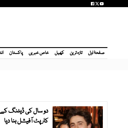
صفحۂ اول
تازہ ترین
کھیل
خاص خبریں
پاکستان
انٹ
دو سال کی ڈیٹنگ کے بع
کارپٹ آفیشل بنا دیا