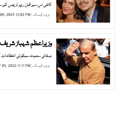
کائلی اس سے قبل ریپر ٹریوس کے ساتھ تع
ویب ڈیسک
| MAY 08, 2025 12:02 PM |
وزیراعظم شہباز شریف ک
صفائی سمیت سیکورٹی انتظامات کا ج
ویب ڈیسک
| MAY 05, 2022 11:11 PM |