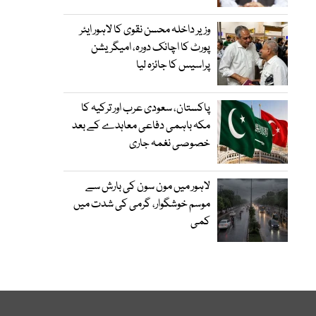
وزیر داخلہ محسن نقوی کا لاہور ایئر
پورٹ کا اچانک دورہ، امیگریشن
پراسیس کا جائزہ لیا
پاکستان، سعودی عرب اور ترکیہ کا
مکہ باہمی دفاعی معاہدے کے بعد
خصوصی نغمہ جاری
لاہور میں مون سون کی بارش سے
موسم خوشگوار، گرمی کی شدت میں
کمی