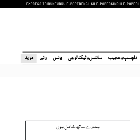
EXPRESS TRIBUNE
URDU E-PAPER
ENGLISH E-PAPER
SINDHI E-PAPER
L
دلچسپ و عجیب
سائنس و ٹیکنالوجی
بزنس
رائے
مزید
ہمارے ساتھ شامل ہوں