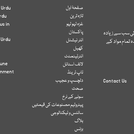
صفحۂ اول
 Urdu
تازہ ترین
rdu
غزہ لہو لہو
ws in
پاکستان
کی سب سے زیادہ
 Urdu
انٹر نیشنل
 تمام مواد کے
کھیل
انٹرٹینمنٹ
bune
لائف اسٹائل
inment
ٹاپ ٹرینڈ
دلچسپ و عجیب
Contact Us
صحت
سونے کے نرخ
پیٹرولیم مصنوعات کی قیمتیں
سائنس و ٹیکنالوجی
بلاگ
بزنس