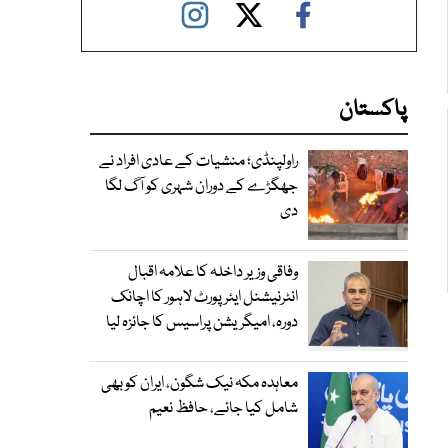
پاکستان
راولپنڈی؛ منشیات کے عادی افراد نے
جھگڑے کے دوران شہری کو آگ لگا
دی
وفاقی وزیر داخلہ کا علامہ اقبال
انٹرنیشنل ایئرپورٹ لاہور کا اچانک
دورہ، امیگریشن پراسیس کا جائزہ لیا
معاہدہ مکہ نیک شگون، ایران کو بھی
شامل کیا جائے، حافظ نعیم