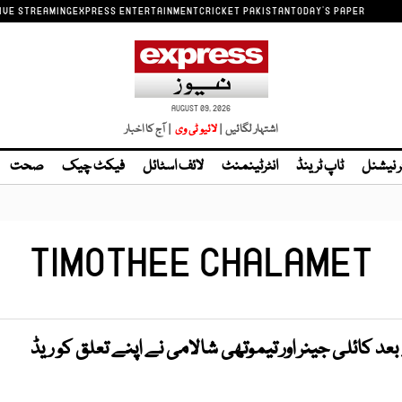
IVE STREAMING
EXPRESS ENTERTAINMENT
CRICKET PAKISTAN
TODAY'S PAPER
AUGUST 09, 2026
اشتہار لگائیں |
لائیو ٹی وی
| آج کا اخبار
ر نیشنل
ٹاپ ٹرینڈ
انٹرٹینمنٹ
لائف اسٹائل
فیکٹ چیک
صحت
TIMOTHEE CHALAMET
د کائلی جینر اور تیموتھی شالامی نے اپنے تعلق کو ریڈ