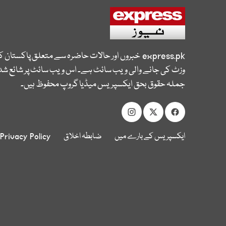
express.pk
خبروں اور حالات حاضرہ سے متعلق پاکستان 
وزٹ کی جانے والی ویب سائٹ ہے۔ اس ویب سائٹ پر شائع شدہ
جملہ حقوق بحق ایکسپریس میڈیا گروپ محفوظ ہیں۔
ایکسپریس کے بارے میں
ضابطہ اخلاق
Privacy Policy