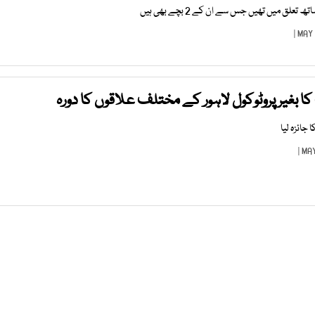
لق میں تھیں جس سے ان کے 2 بچے بھی ہیں
ا بغیر پروٹوکول لاہور کے مختلف علاقوں کا دورہ
ائزہ لیا