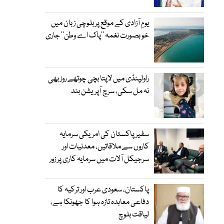
یومِ آزادی کے موقع پر بلوچی زبان میں
خوبصورت نغمہ ’’پاک اے وطن‘‘ جاری
راولپنڈی میں لاپتا بچی چوتھے روز بھی
نہ مل سکی، سرچ آپریشن بند
سفیر پاکستان کی امریکی سرمایہ
کاروں سے ملاقاتیں، معدنیات اور
سرجیکل آلات میں سرمایہ کاری پر زور
پاکستان، سعودی عرب اور ترکیہ کا
دفاعی معاہدہ تازہ ہوا کا جھونکا ہے،
لیاقت بلوچ