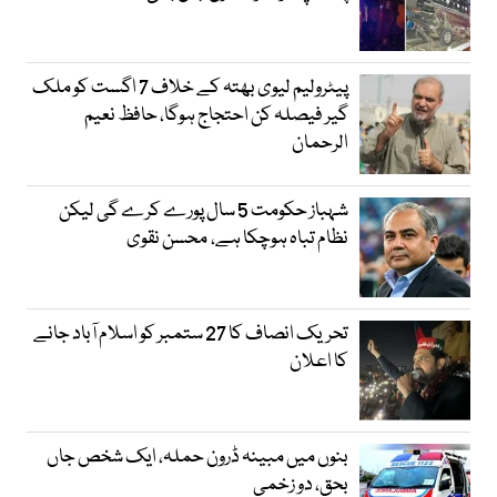
پیٹرولیم لیوی بھتہ کے خلاف 7 اگست کو ملک
گیر فیصلہ کن احتجاج ہوگا، حافظ نعیم
الرحمان
شہباز حکومت 5 سال پورے کرے گی لیکن
نظام تباہ ہوچکا ہے، محسن نقوی
تحریک انصاف کا 27 ستمبر کو اسلام آباد جانے
کا اعلان
بنوں میں مبینہ ڈرون حملہ، ایک شخص جاں
بحق، دو زخمی