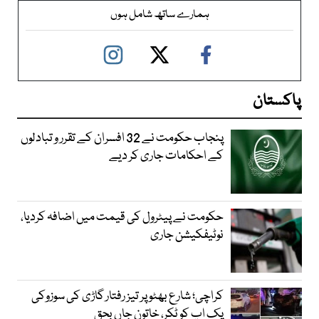
ہمارے ساتھ شامل ہوں
پاکستان
پنجاب حکومت نے 32 افسران کے تقرر و تبادلوں
کے احکامات جاری کر دیے
حکومت نے پیٹرول کی قیمت میں اضافہ کردیا،
نوٹیفکیشن جاری
کراچی؛ شارع بھٹو پر تیز رفتار گاڑی کی سوزوکی
پک اپ کو ٹکر، خاتون جاں بحق