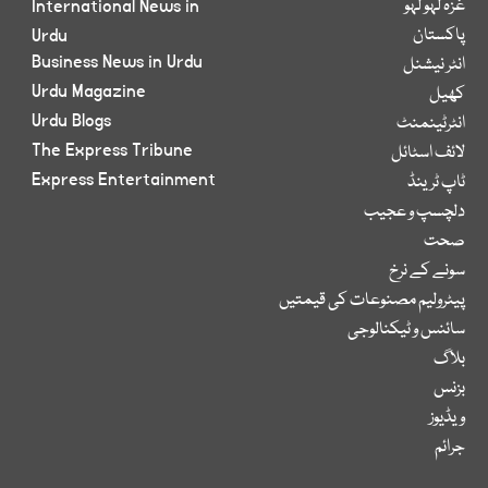
غزہ لہو لہو
International News in
پاکستان
Urdu
Business News in Urdu
انٹر نیشنل
Urdu Magazine
کھیل
Urdu Blogs
انٹرٹینمنٹ
The Express Tribune
لائف اسٹائل
Express Entertainment
ٹاپ ٹرینڈ
دلچسپ و عجیب
صحت
سونے کے نرخ
پیٹرولیم مصنوعات کی قیمتیں
سائنس و ٹیکنالوجی
بلاگ
بزنس
ویڈیوز
جرائم