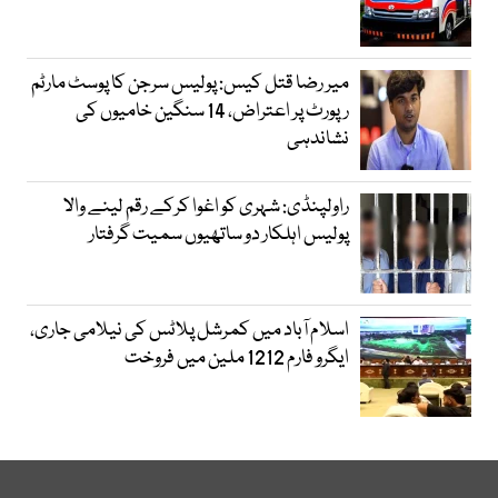
میر رضا قتل کیس: پولیس سرجن کا پوسٹ مارٹم
رپورٹ پر اعتراض، 14 سنگین خامیوں کی
نشاندہی
راولپنڈی: شہری کو اغوا کرکے رقم لینے والا
پولیس اہلکار دو ساتھیوں سمیت گرفتار
اسلام آباد میں کمرشل پلاٹس کی نیلامی جاری،
ایگرو فارم 1212 ملین میں فروخت