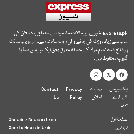
express.pk
خبروں اور حالات حاضرہ سے متعلق پاکستان کی
سب سے زیادہ وزٹ کی جانے والی ویب سائٹ ہے۔ اس ویب سائٹ
پر شائع شدہ تمام مواد کے جملہ حقوق بحق ایکسپریس میڈیا
گروپ محفوظ ہیں۔
ایکسپریس
ضابطہ
Privacy
Contact
کے بارے
اخلاق
Policy
Us
میں
صفحۂ اول
Showbiz News in Urdu
تازہ ترین
Sports News in Urdu