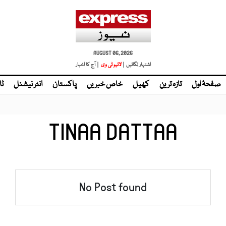
AUGUST 06, 2026
اشتہار لگائیں |
لائیو ٹی وی
| آج کا اخبار
صفحۂ اول
تازہ ترین
کھیل
خاص خبریں
پاکستان
انٹر نیشنل
ٹا
TINAA DATTAA
No Post found