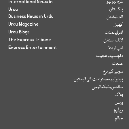
غزہ لہو لہو
International News in
پاکستان
Urdu
Business News in Urdu
انٹر نیشنل
Urdu Magazine
کھیل
Urdu Blogs
انٹرٹینمنٹ
The Express Tribune
لائف اسٹائل
Express Entertainment
ٹاپ ٹرینڈ
دلچسپ و عجیب
صحت
سونے کے نرخ
پیٹرولیم مصنوعات کی قیمتیں
سائنس و ٹیکنالوجی
بلاگ
بزنس
ویڈیوز
جرائم