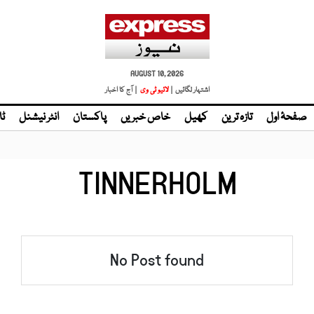
AUGUST 10, 2026
اشتہار لگائیں |
لائیو ٹی وی
| آج کا اخبار
صفحۂ اول
تازہ ترین
کھیل
خاص خبریں
پاکستان
انٹر نیشنل
ٹا
TINNERHOLM
No Post found