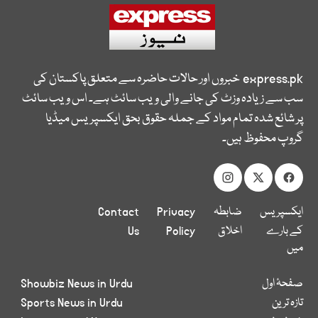
express.pk
خبروں اور حالات حاضرہ سے متعلق پاکستان کی
سب سے زیادہ وزٹ کی جانے والی ویب سائٹ ہے۔ اس ویب سائٹ
پر شائع شدہ تمام مواد کے جملہ حقوق بحق ایکسپریس میڈیا
گروپ محفوظ ہیں۔
ایکسپریس
ضابطہ
Privacy
Contact
کے بارے
اخلاق
Policy
Us
میں
صفحۂ اول
Showbiz News in Urdu
تازہ ترین
Sports News in Urdu