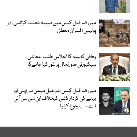
میر رضا قتل کیس میں مبینہ غفلت کوتاہی، دو
پولیس افسران معطل
وفاقی کابینہ کا اجلاس طلب، معاشی،
سیکیورٹی صورتحال پر غور کیا جائےگا
میر رضا قتل کیس: شرجیل میمن نے اپنی اور
بیٹے کی کردار کشی کیخلاف این سی سی آئی
اے سے رجوع کرلیا