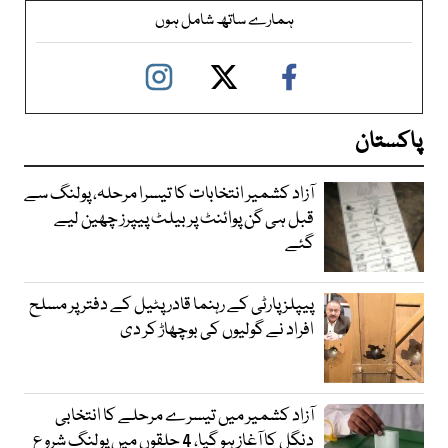
ہمارے ساتھ شامل ہوں
پاکستان
آزاد کشمیر انتخابات کا تیسرا مرحلہ، پولنگ سے
قبل ہی گن پوائنٹ پر بیلٹ پیپرز چھین لیے
گئے
پیپلز پارٹی کے رہنما قادر پٹیل کے دفتر پر مسلح
افراد نے گولیوں کی بوچھاڑ کر دی
آزاد کشمیر میں تیسرے مرحلے کا انتخابی
دنگل کا آغاز ہو گیا، 4 حلقوں میں پولنگ شروع