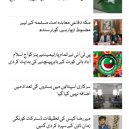
مکہ دفاعی معاہدہ امت مسلمہ کے لیے
مضبوط دیوار ہے، گورنر سندھ
پی ٹی آئی نے تمام پارلیمینٹیرینز کو آج اسلام
آباد ہائی کورٹ کے باہر پہنچنے کی ہدایت کر دی
سرکاری اسپتالوں میں بستروں کی تعداد میں
اضافہ نہیں کیا گیا
میر رضا کیس کی تحقیقات ڈسٹرکٹ کورنگی
زمان ٹاؤن کے سپرد کر دی گئیں