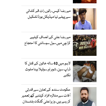
میر رضا کیس، راتوں رات قبر کشائی
سے پہلے نیا میڈیکل بورڈ تشکیل
میر رضا علی کے انصاف کیلیے
کراچی میں سول سوسائٹی کا احتجاج
لاہور میں 40 سالہ خاتون کے قتل کا
ڈراپ سین، شوہر اور سوتیلا بیٹا ملوث
نکلے
حکومت سندھ کے تعاون سے قدرتی
آفات سے متاثرہ افراد کیلئے گھر تعمیر
کر رہے ہیں، وزیراعلیٰ گلگت بلتستان