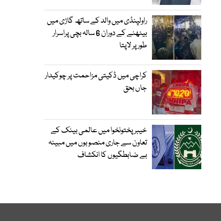
راولپنڈی میں والد کے ساتھ گاڑی میں
بیٹھنے کے دوران 6 سالہ بچی پراسرار
طور پر لاپتا
کراچی میں ڈکیتی مزاحمت پر چوکیدار
جاں بحق
خیبرپختونخوا میں عالمی بینک کے
تعاون سے جاری منصوبوں میں مبینہ
بے ضابطگیوں کا انکشاف