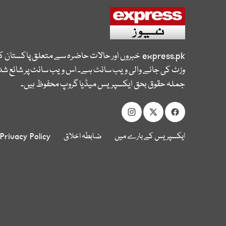
express.pk
خبروں اور حالات حاضرہ سے متعلق پاکستان 
وزٹ کی جانے والی ویب سائٹ ہے۔ اس ویب سائٹ پر شائع شدہ
جملہ حقوق بحق ایکسپریس میڈیا گروپ محفوظ ہیں۔
ایکسپریس کے بارے میں
ضابطہ اخلاق
Privacy Policy