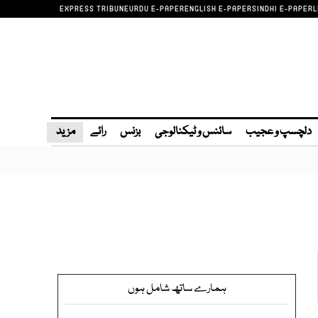
EXPRESS TRIBUNE
URDU E-PAPER
ENGLISH E-PAPER
SINDHI E-PAPER
L
دلچسپ و عجیب
سائنس و ٹیکنالوجی
بزنس
رائے
مزید
ہمارے ساتھ شامل ہوں