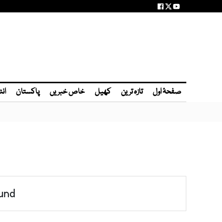
صفحۂ اول
تازہ ترین
کھیل
خاص خبریں
پاکستان
انٹ
und