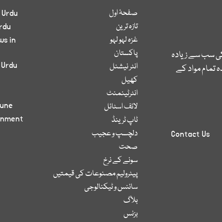
صفحۂ اول
 Urdu
تازہ ترین
rdu
غزہ لہو لہو
ws in
پاکستان
کی سب سے زیادہ
 Urdu
انٹر نیشنل
 تمام مواد کے
کھیل
انٹرٹینمنٹ
bune
لائف اسٹائل
inment
ٹاپ ٹرینڈ
دلچسپ و عجیب
Contact Us
صحت
سونے کے نرخ
پیٹرولیم مصنوعات کی قیمتیں
سائنس و ٹیکنالوجی
بلاگ
بزنس