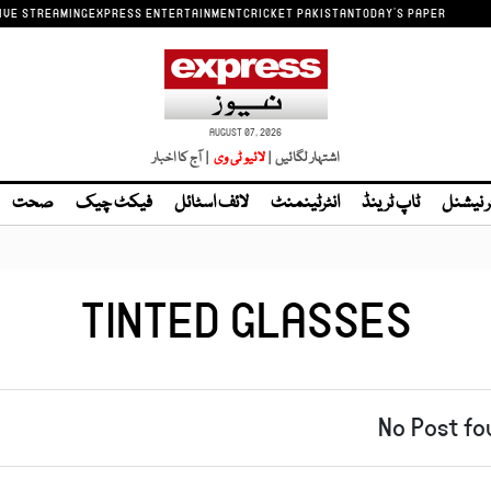
IVE STREAMING
EXPRESS ENTERTAINMENT
CRICKET PAKISTAN
TODAY'S PAPER
AUGUST 07, 2026
اشتہار لگائیں |
| آج کا اخبار
ر نیشنل
ٹاپ ٹرینڈ
انٹرٹینمنٹ
لائف اسٹائل
فیکٹ چیک
صحت
TINTED GLASSES
No Post fo