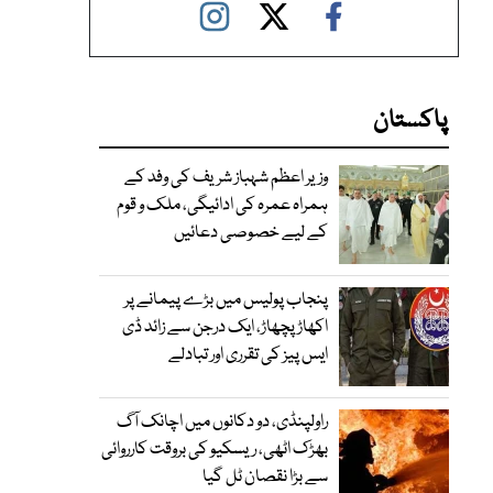
پاکستان
وزیر اعظم شہباز شریف کی وفد کے
ہمراہ عمرہ کی ادائیگی، ملک و قوم
کے لیے خصوصی دعائیں
پنجاب پولیس میں بڑے پیمانے پر
اکھاڑ پچھاڑ، ایک درجن سے زائد ڈی
ایس پیز کی تقرری اور تبادلے
راولپنڈی، دو دکانوں میں اچانک آگ
بھڑک اٹھی، ریسکیو کی بروقت کارروائی
سے بڑا نقصان ٹل گیا